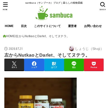
sambuca（サンブーカ）ブログ | 暮らしの植物図鑑
MENU
SEARCH
HOME
目次
このサイトについて
運営者
お問い合わせ
HOME
左からNutkaoとDarlet、そしてヌテラ。
2020.07.21
しょうじ（Shoji）
左からNutkaoとDarlet、そしてヌテラ。
ポスト
シェア
はてブ
送る
Pocket