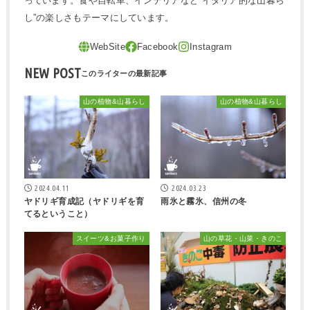
っています。食や自転車、インテリアなど“イタリア的な山暮ら
し”の楽しさもテーマにしています。
NEW POST
山の植物&山暮らし
山の植物&山暮らし
2024.04.11
2024.03.23
ヤドリギ育成記（ヤドリギを育
雨氷と霧氷、信州の冬
てるということ）
スイーツ&お菓子作り
山の草花・山菜・きのこ