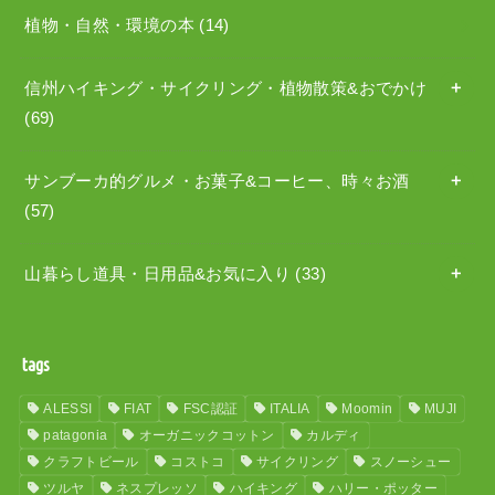
植物・自然・環境の本
(14)
信州ハイキング・サイクリング・植物散策&おでかけ
(69)
サンブーカ的グルメ・お菓子&コーヒー、時々お酒
(57)
山暮らし道具・日用品&お気に入り
(33)
tags
ALESSI
FIAT
FSC認証
ITALIA
Moomin
MUJI
patagonia
オーガニックコットン
カルディ
クラフトビール
コストコ
サイクリング
スノーシュー
ツルヤ
ネスプレッソ
ハイキング
ハリー・ポッター