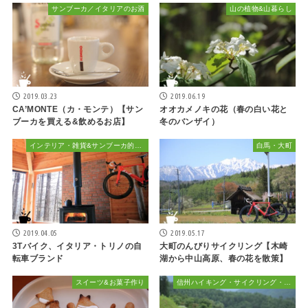
サンブーカ／イタリアのお酒
山の植物&山暮らし
2019.03.23
2019.06.19
CA’MONTE（カ・モンテ）【サン
オオカメノキの花（春の白い花と
ブーカを買える&飲めるお店】
冬のバンザイ）
インテリア・雑貨&サンブーカ的おしゃれ
白馬・大町
2019.04.05
2019.05.17
3Tバイク、イタリア・トリノの自
大町のんびりサイクリング【木崎
転車ブランド
湖から中山高原、春の花を散策】
スイーツ&お菓子作り
信州ハイキング・サイクリング・植物散策&おでかけ