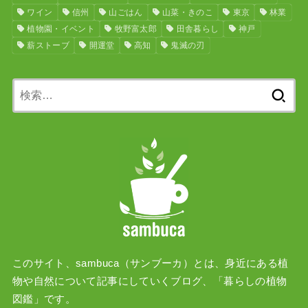
ワイン
信州
山ごはん
山菜・きのこ
東京
林業
植物園・イベント
牧野富太郎
田舎暮らし
神戸
薪ストーブ
開運堂
高知
鬼滅の刃
検
索:
このサイト、sambuca（サンブーカ）とは、身近にある植
物や自然について記事にしていくブログ、「暮らしの植物
図鑑」です。