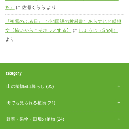
ち）
に
佐瀬くらら
より
『初雪のふる日』（小4国語の教科書）あらすじと感想
文【怖いからこそホッとする】
に
しょうじ（Shoji）
より
category
山の植物&山暮らし
(99)
街でも見られる植物
(31)
野菜・果物・田畑の植物
(24)