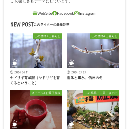
し”の楽しさもテーマにしています。
NEW POST
山の植物&山暮らし
山の植物&山暮らし
2024.04.11
2024.03.23
ヤドリギ育成記（ヤドリギを育
雨氷と霧氷、信州の冬
てるということ）
スイーツ&お菓子作り
山の草花・山菜・きのこ