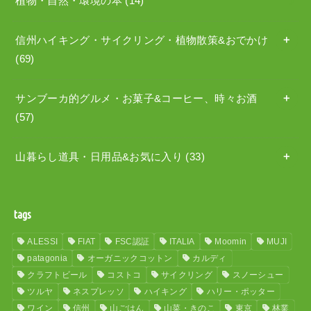
植物・自然・環境の本
(14)
信州ハイキング・サイクリング・植物散策&おでかけ
(69)
サンブーカ的グルメ・お菓子&コーヒー、時々お酒
(57)
山暮らし道具・日用品&お気に入り
(33)
tags
ALESSI
FIAT
FSC認証
ITALIA
Moomin
MUJI
patagonia
オーガニックコットン
カルディ
クラフトビール
コストコ
サイクリング
スノーシュー
ツルヤ
ネスプレッソ
ハイキング
ハリー・ポッター
ワイン
信州
山ごはん
山菜・きのこ
東京
林業