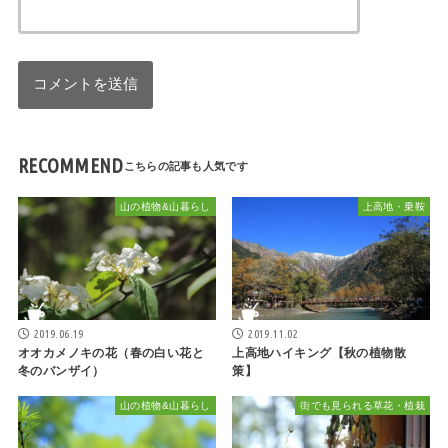
RECOMMEND
山の植物&山暮らし
上高地・乗鞍
2019.06.19
2019.11.02
オオカメノキの花（春の白い花と
上高地ハイキング【秋の植物散
冬のバンザイ）
策】
山の植物&山暮らし
街でも見られる草花・植栽