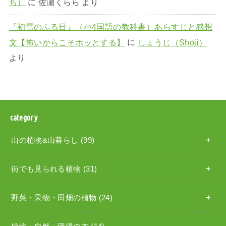
ち）
に
佐瀬くらら
より
『初雪のふる日』（小4国語の教科書）あらすじと感想
文【怖いからこそホッとする】
に
しょうじ（Shoji）
より
category
山の植物&山暮らし
(99)
街でも見られる植物
(31)
野菜・果物・田畑の植物
(24)