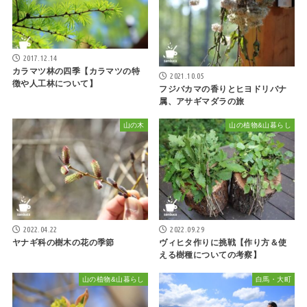
2017.12.14
カラマツ林の四季【カラマツの特
2021.10.05
徴や人工林について】
フジバカマの香りとヒヨドリバナ
属、アサギマダラの旅
山の木
山の植物&山暮らし
2022.04.22
2022.09.29
ヤナギ科の樹木の花の季節
ヴィヒタ作りに挑戦【作り方＆使
える樹種についての考察】
山の植物&山暮らし
白馬・大町