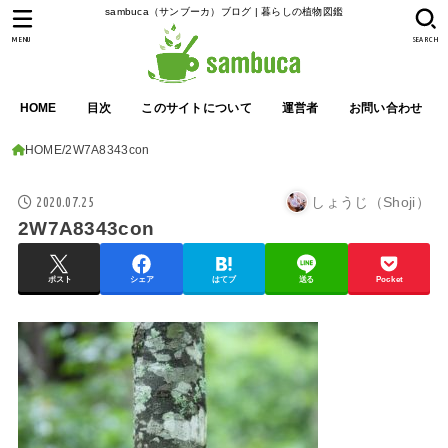
sambuca（サンブーカ）ブログ | 暮らしの植物図鑑
MENU
SEARCH
HOME
目次
このサイトについて
運営者
お問い合わせ
HOME
2W7A8343con
2020.07.25
しょうじ（Shoji）
2W7A8343con
ポスト
シェア
はてブ
送る
Pocket