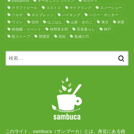
patagonia
オーガニックコットン
カルディ
クラフトビール
コストコ
サイクリング
スノーシュー
ツルヤ
ネスプレッソ
ハイキング
ハリー・ポッター
ワイン
信州
山ごはん
山菜・きのこ
東京
林業
植物園・イベント
牧野富太郎
田舎暮らし
神戸
薪ストーブ
開運堂
高知
鬼滅の刃
検
索:
このサイト、sambuca（サンブーカ）とは、身近にある植