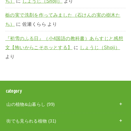
ち）
に
しょうじ（Shoji）
より
栃の実で洗剤を作ってみました（石けんの実の樹木た
ち）
に
佐瀬くらら
より
『初雪のふる日』（小4国語の教科書）あらすじと感想
文【怖いからこそホッとする】
に
しょうじ（Shoji）
より
category
山の植物&山暮らし
(99)
街でも見られる植物
(31)