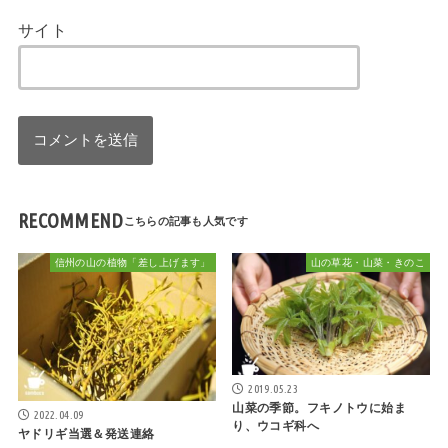
サイト
RECOMMEND
信州の山の植物「差し上げます」
山の草花・山菜・きのこ
2019.05.23
山菜の季節。フキノトウに始ま
2022.04.09
り、ウコギ科へ
ヤドリギ当選＆発送連絡