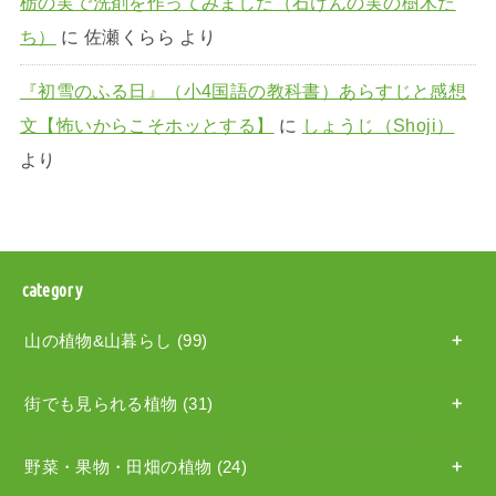
栃の実で洗剤を作ってみました（石けんの実の樹木た
ち）
に
佐瀬くらら
より
『初雪のふる日』（小4国語の教科書）あらすじと感想
文【怖いからこそホッとする】
に
しょうじ（Shoji）
より
category
山の植物&山暮らし
(99)
街でも見られる植物
(31)
野菜・果物・田畑の植物
(24)