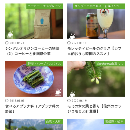
コーヒー・エスプレッソ
サンブーカ的グルメ・お菓子&コーヒー、時々お酒
2018.07.23
2021.03.11
シングルオリジンコーヒーの物語
モレッティビールのグラス【カフ
（2）コーヒーと多国籍企業
ェ的おうち時間のススメ】
野菜・ハーブ・スパイス
山の植物&山暮らし
2018.04.04
2020.06.19
食べるアブラナ科（アブラナ科の
モミの木の葉と香り【信州のウラ
野菜）
ジロモミと針葉樹】
白馬・大町
安曇野・松本