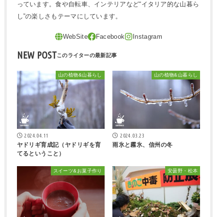
っています。食や自転車、インテリアなど“イタリア的な山暮ら
し”の楽しさもテーマにしています。
NEW POST
山の植物&山暮らし
山の植物&山暮らし
2024.04.11
2024.03.23
ヤドリギ育成記（ヤドリギを育
雨氷と霧氷、信州の冬
てるということ）
スイーツ&お菓子作り
安曇野・松本