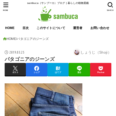
sambuca（サンブーカ）ブログ | 暮らしの植物図鑑
MENU
SEARCH
HOME
目次
このサイトについて
運営者
お問い合わせ
HOME
パタゴニアのジーンズ
2019.03.25
しょうじ（Shoji）
パタゴニアのジーンズ
ポスト
シェア
はてブ
送る
Pocket