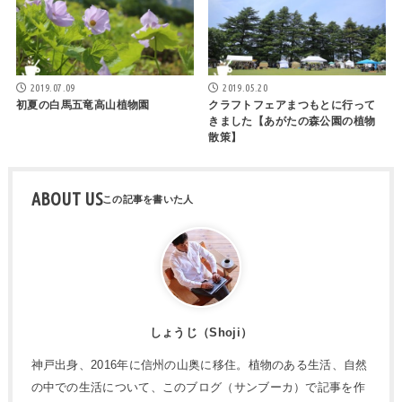
2019.07.09
2019.05.20
初夏の白馬五竜高山植物園
クラフトフェアまつもとに行って
きました【あがたの森公園の植物
散策】
ABOUT US
しょうじ（Shoji）
神戸出身、2016年に信州の山奥に移住。植物のある生活、自然
の中での生活について、このブログ（サンブーカ）で記事を作