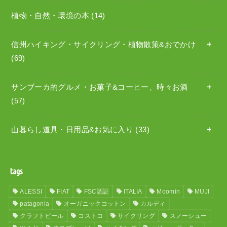
植物・自然・環境の本
(14)
信州ハイキング・サイクリング・植物散策&おでかけ
(69)
サンブーカ的グルメ・お菓子&コーヒー、時々お酒
(57)
山暮らし道具・日用品&お気に入り
(33)
tags
ALESSI
FIAT
FSC認証
ITALIA
Moomin
MUJI
patagonia
オーガニックコットン
カルディ
クラフトビール
コストコ
サイクリング
スノーシュー