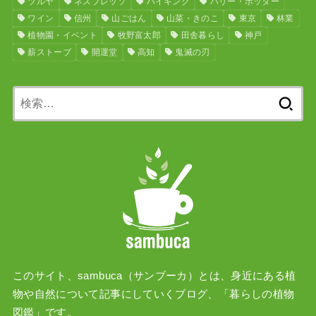
ツルヤ
ネスプレッソ
ハイキング
ハリー・ポッター
ワイン
信州
山ごはん
山菜・きのこ
東京
林業
植物園・イベント
牧野富太郎
田舎暮らし
神戸
薪ストーブ
開運堂
高知
鬼滅の刃
検
索:
このサイト、sambuca（サンブーカ）とは、身近にある植
物や自然について記事にしていくブログ、「暮らしの植物
図鑑」です。