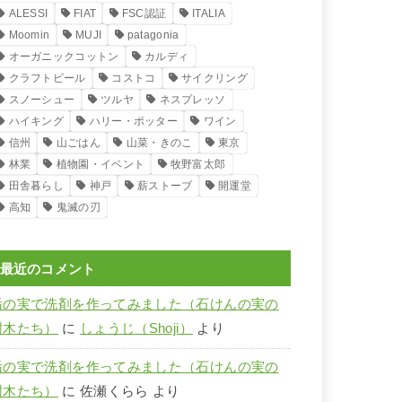
ALESSI
FIAT
FSC認証
ITALIA
Moomin
MUJI
patagonia
オーガニックコットン
カルディ
クラフトビール
コストコ
サイクリング
スノーシュー
ツルヤ
ネスプレッソ
ハイキング
ハリー・ポッター
ワイン
信州
山ごはん
山菜・きのこ
東京
林業
植物園・イベント
牧野富太郎
田舎暮らし
神戸
薪ストーブ
開運堂
高知
鬼滅の刃
最近のコメント
栃の実で洗剤を作ってみました（石けんの実の
樹木たち）
に
しょうじ（Shoji）
より
栃の実で洗剤を作ってみました（石けんの実の
樹木たち）
に
佐瀬くらら
より