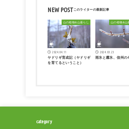
NEW POST
山の植物&山暮らし
山の植物&山
2024.04.11
2024.03.23
ヤドリギ育成記（ヤドリギ
雨氷と霧氷、信州の
を育てるということ）
category