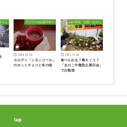
暮らし
スイーツ&お菓子作り
山の草花・山菜・きのこ
2024.01.28
2023.11.02
冬
カルディ「シモンコール」
食べられる？毒キノコ？
のホットチョコと冬の味
「きのこ中毒防止展示会」
でお勉強
tags