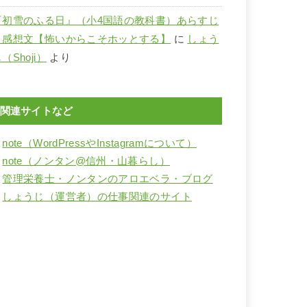
『初雪のふる日』（小4国語の教科書）あらすじ
と感想文【怖いからこそホッとする】
に
しょう
（Shoji）
より
関連サイトなど
・
note（WordPressやInstagramについて）
・
note（ノンタン@信州・山暮らし）
・
管理栄養士・ノンタンのアロエベラ・ブログ
・
しょうじ（運営者）の仕事関連のサイト