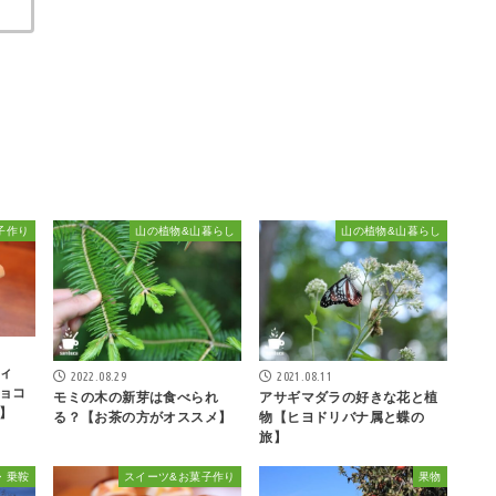
子作り
山の植物&山暮らし
山の植物&山暮らし
ィ
2022.08.29
2021.08.11
ョコ
モミの木の新芽は食べられ
アサギマダラの好きな花と植
】
る？【お茶の方がオススメ】
物【ヒヨドリバナ属と蝶の
旅】
・乗鞍
スイーツ&お菓子作り
果物