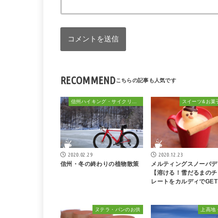
RECOMMEND
信州ハイキング・サイクリング・植物散策&おでかけ
スイーツ&お菓
2020.02.29
2020.12.23
信州・冬の終わりの植物散策
メルティングスノーバデ
【溶ける！雪だるまのチ
レートをカルディでGET
ヌテラ・パンのお供
上高地