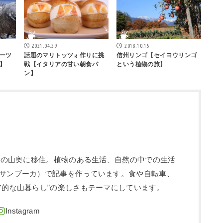
2021.04.29
2018.10.15
ーツ
話題のマリトッツォ作りに挑
信州リンゴ【セイヨウリンゴ
】
戦【イタリアの甘い朝食パ
という植物の旅】
ン】
信州の山奥に移住。植物のある生活、自然の中での生活
サンブーカ）で記事を作っています。食や自転車、
ア的な山暮らし”の楽しさもテーマにしています。