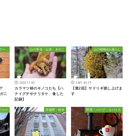
インテリア・雑貨&サンブーカ的おしゃれ
山の草花・山菜・きのこ
山の植物&山暮らし
2020.11.05
2021.03.29
グ
カラマツ林のキノコたち【ハ
【第2回】ヤドリギ差し上げま
ガニ
ナイグチやクリタケ、食した
す
記録】
でかけ
安曇野・松本
野菜・ハーブ・スパイス