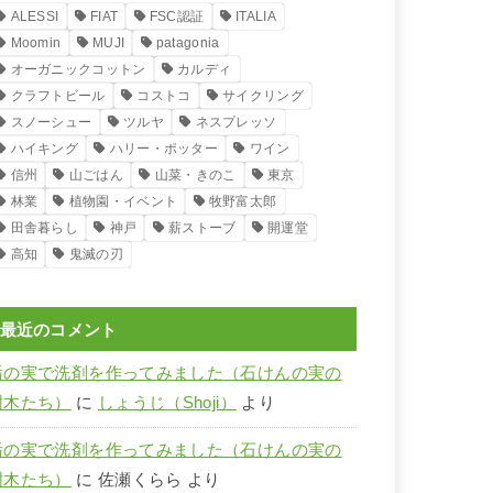
ALESSI
FIAT
FSC認証
ITALIA
Moomin
MUJI
patagonia
オーガニックコットン
カルディ
クラフトビール
コストコ
サイクリング
スノーシュー
ツルヤ
ネスプレッソ
ハイキング
ハリー・ポッター
ワイン
信州
山ごはん
山菜・きのこ
東京
林業
植物園・イベント
牧野富太郎
田舎暮らし
神戸
薪ストーブ
開運堂
高知
鬼滅の刃
最近のコメント
栃の実で洗剤を作ってみました（石けんの実の
樹木たち）
に
しょうじ（Shoji）
より
栃の実で洗剤を作ってみました（石けんの実の
樹木たち）
に
佐瀬くらら
より