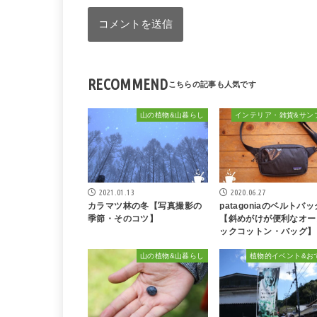
RECOMMEND
山の植物&山暮らし
2021.01.13
2020.06.27
カラマツ林の冬【写真撮影の
patagoniaのベルトバッ
季節・そのコツ】
【斜めがけが便利なオー
ックコットン・バッグ】
山の植物&山暮らし
植物的イベント&お