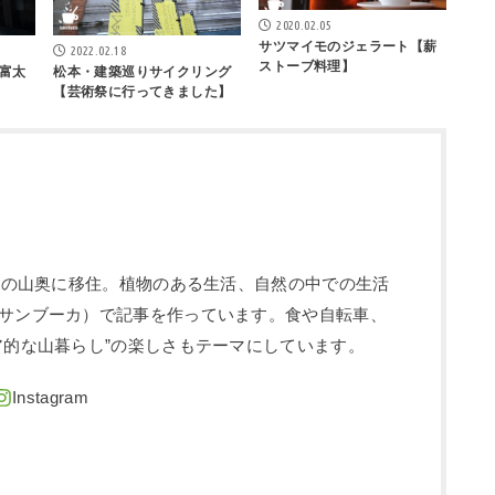
2020.02.05
サツマイモのジェラート【薪
2022.02.18
ストーブ料理】
富太
松本・建築巡りサイクリング
【芸術祭に行ってきました】
信州の山奥に移住。植物のある生活、自然の中での生活
サンブーカ）で記事を作っています。食や自転車、
ア的な山暮らし”の楽しさもテーマにしています。