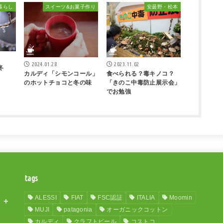
暮らし
スイーツ&お菓子作り
安曇野・松本
2024.01.28
2023.11.02
冬
カルディ「シモンコール」
食べられる？毒キノコ？
のホットチョコと冬の味
「きのこ中毒防止展示会」
でお勉強
tags
ALESSI
FIAT
FSC認証
ITALIA
Moomin
MUJI
patagonia
オーガニックコットン
カルディ
クラフトビール
コストコ