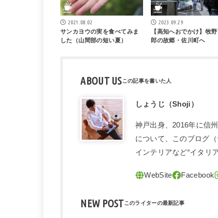
2021.08.02
2023.09.29
サンカヨウの実を食べてみま
【高知へおでかけ】牧野
した（山間部の短い夏）
郎の故郷・佐川町へ
ABOUT US
しょうじ（Shoji）
神戸出身、2016年に
について、このブログ（
インテリアなど“イタリ
NEW POST