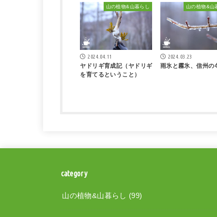
山の植物&山暮らし
山の植物&山
2024.04.11
2024.03.23
ヤドリギ育成記（ヤドリギ
雨氷と霧氷、信州の
を育てるということ）
category
山の植物&山暮らし
(99)