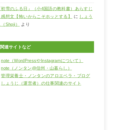
『初雪のふる日』（小4国語の教科書）あらすじ
と感想文【怖いからこそホッとする】
に
しょう
（Shoji）
より
関連サイトなど
・
note（WordPressやInstagramについて）
・
note（ノンタン@信州・山暮らし）
・
管理栄養士・ノンタンのアロエベラ・ブログ
・
しょうじ（運営者）の仕事関連のサイト