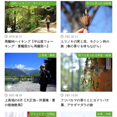
信州ハイキング・サイクリング・植物散策&おでかけ
街でも見られる植物
2018.06.13
2021.02.23
馬籠峠ハイキング【中山道ウォー
ユリノキの実と花、モクレン科の
キング・妻籠宿から馬籠宿へ】
旅（春の香りを待ちながら）
上高地・乗鞍
街でも見られる草花・植栽
2023.08.30
2021.10.05
上高地の8月【大正池～河童橋・夏
フジバカマの香りとヒヨドリバナ
の植物散策】
属、アサギマダラの旅
アウトドア・日用品
白馬・大町