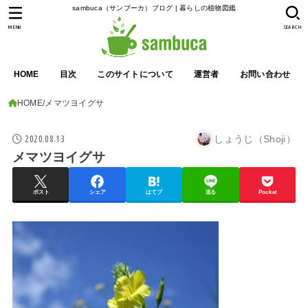
sambuca（サンブーカ）ブログ | 暮らしの植物図鑑
MENU
SEARCH
HOME
目次
このサイトについて
運営者
お問い合わせ
HOME
メマツヨイグサ
2020.08.13
しょうじ（Shoji）
メマツヨイグサ
ポスト
シェア
はてブ
送る
Pocket