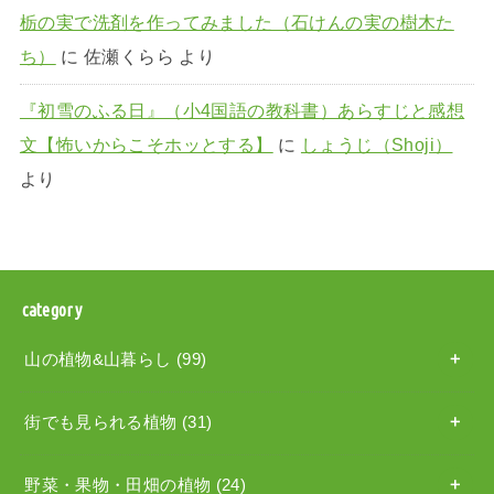
栃の実で洗剤を作ってみました（石けんの実の樹木た
ち）
に
佐瀬くらら
より
『初雪のふる日』（小4国語の教科書）あらすじと感想
文【怖いからこそホッとする】
に
しょうじ（Shoji）
より
category
山の植物&山暮らし
(99)
街でも見られる植物
(31)
野菜・果物・田畑の植物
(24)