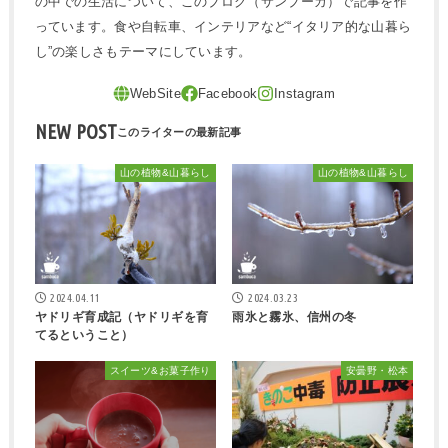
の中での生活について、このブログ（サンブーカ）で記事を作
っています。食や自転車、インテリアなど“イタリア的な山暮ら
し”の楽しさもテーマにしています。
NEW POST
山の植物&山暮らし
山の植物&山暮らし
2024.04.11
2024.03.23
ヤドリギ育成記（ヤドリギを育
雨氷と霧氷、信州の冬
てるということ）
スイーツ&お菓子作り
安曇野・松本