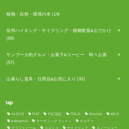
植物・自然・環境の本
(14)
信州ハイキング・サイクリング・植物散策&おでかけ
(69)
サンブーカ的グルメ・お菓子&コーヒー、時々お酒
(57)
山暮らし道具・日用品&お気に入り
(33)
tags
ALESSI
FIAT
FSC認証
ITALIA
Moomin
MUJI
patagonia
オーガニックコットン
カルディ
クラフトビール
コストコ
サイクリング
スノーシュー