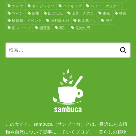
ツルヤ
ネスプレッソ
ハイキング
ハリー・ポッター
ワイン
信州
山ごはん
山菜・きのこ
東京
林業
植物園・イベント
牧野富太郎
田舎暮らし
神戸
薪ストーブ
開運堂
高知
鬼滅の刃
検
索:
このサイト、sambuca（サンブーカ）とは、身近にある植
物や自然について記事にしていくブログ、「暮らしの植物