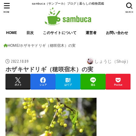
sambuca（サンブーカ）ブログ | 暮らしの植物図鑑
MENU
SEARCH
HOME
目次
このサイトについて
運営者
お問い合わせ
HOME
ホザキヤドリギ（穂咲宿木）の実
2022.10.09
しょうじ（Shoji）
ホザキヤドリギ（穂咲宿木）の実
ポスト
シェア
はてブ
送る
Pocket