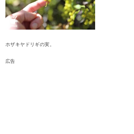
ホザキヤドリギの実。
広告