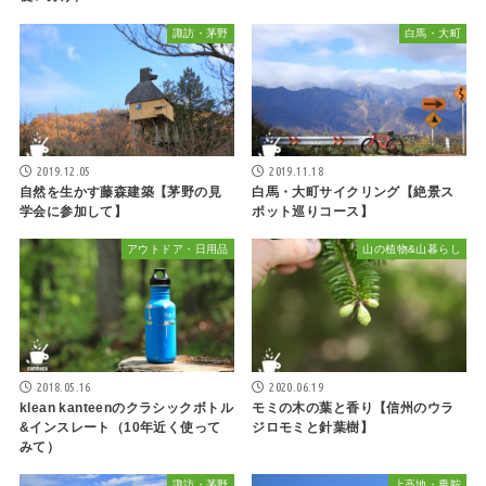
諏訪・茅野
白馬・大町
2019.12.05
2019.11.18
自然を生かす藤森建築【茅野の見
白馬・大町サイクリング【絶景ス
学会に参加して】
ポット巡りコース】
アウトドア・日用品
山の植物&山暮らし
2018.05.16
2020.06.19
klean kanteenのクラシックボトル
モミの木の葉と香り【信州のウラ
&インスレート（10年近く使って
ジロモミと針葉樹】
みて）
諏訪・茅野
上高地・乗鞍