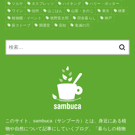
ツルヤ
ネスプレッソ
ハイキング
ハリー・ポッター
ワイン
信州
山ごはん
山菜・きのこ
東京
林業
植物園・イベント
牧野富太郎
田舎暮らし
神戸
薪ストーブ
開運堂
高知
鬼滅の刃
検
索:
このサイト、sambuca（サンブーカ）とは、身近にある植
物や自然について記事にしていくブログ、「暮らしの植物