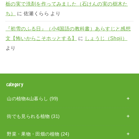
栃の実で洗剤を作ってみました（石けんの実の樹木た
ち）
に
佐瀬くらら
より
『初雪のふる日』（小4国語の教科書）あらすじと感想
文【怖いからこそホッとする】
に
しょうじ（Shoji）
より
category
山の植物&山暮らし
(99)
街でも見られる植物
(31)
野菜・果物・田畑の植物
(24)