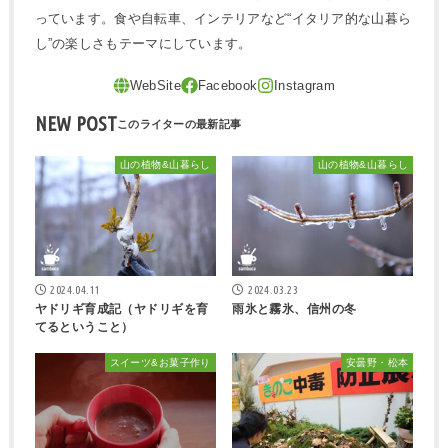
っています。食や自転車、インテリアなど“イタリア的な山暮ら
し”の楽しさもテーマにしています。
NEW POST
山の植物&山暮らし
山の植物&山暮らし
2024.04.11
2024.03.23
ヤドリギ育成記（ヤドリギを育
雨氷と霧氷、信州の冬
てるということ）
スイーツ&お菓子作り
安曇野・松本