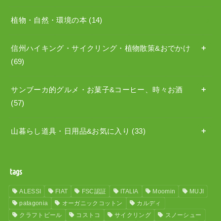
植物・自然・環境の本
(14)
信州ハイキング・サイクリング・植物散策&おでかけ
(69)
サンブーカ的グルメ・お菓子&コーヒー、時々お酒
(57)
山暮らし道具・日用品&お気に入り
(33)
tags
ALESSI
FIAT
FSC認証
ITALIA
Moomin
MUJI
patagonia
オーガニックコットン
カルディ
クラフトビール
コストコ
サイクリング
スノーシュー