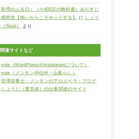
『初雪のふる日』（小4国語の教科書）あらすじ
と感想文【怖いからこそホッとする】
に
しょう
（Shoji）
より
関連サイトなど
・
note（WordPressやInstagramについて）
・
note（ノンタン@信州・山暮らし）
・
管理栄養士・ノンタンのアロエベラ・ブログ
・
しょうじ（運営者）の仕事関連のサイト