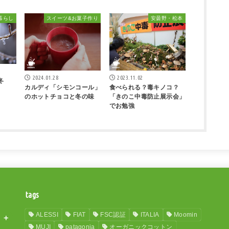
暮らし
スイーツ&お菓子作り
安曇野・松本
2024.01.28
2023.11.02
冬
カルディ「シモンコール」
食べられる？毒キノコ？
のホットチョコと冬の味
「きのこ中毒防止展示会」
でお勉強
tags
ALESSI
FIAT
FSC認証
ITALIA
Moomin
MUJI
patagonia
オーガニックコットン