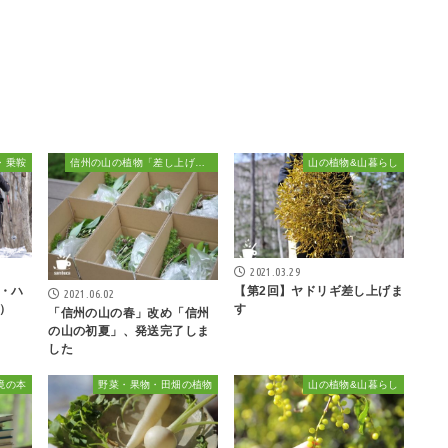
・乗鞍
信州の山の植物「差し上げます」
山の植物&山暮らし
2021.03.29
・ハ
【第2回】ヤドリギ差し上げま
2021.06.02
）
す
「信州の山の春」改め「信州
の山の初夏」、発送完了しま
した
境の本
野菜・果物・田畑の植物
山の植物&山暮らし