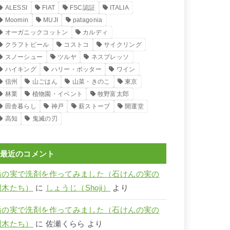
ALESSI
FIAT
FSC認証
ITALIA
Moomin
MUJI
patagonia
オーガニックコットン
カルディ
クラフトビール
コストコ
サイクリング
スノーシュー
ツルヤ
ネスプレッソ
ハイキング
ハリー・ポッター
ワイン
信州
山ごはん
山菜・きのこ
東京
林業
植物園・イベント
牧野富太郎
田舎暮らし
神戸
薪ストーブ
開運堂
高知
鬼滅の刃
最近のコメント
栃の実で洗剤を作ってみました（石けんの実の
樹木たち）
に
しょうじ（Shoji）
より
栃の実で洗剤を作ってみました（石けんの実の
樹木たち）
に
佐瀬くらら
より