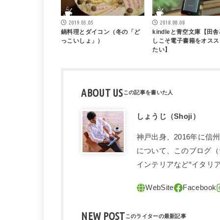
2019.03.05
2018.08.08
鍋料理とダイコン（冬の「ど
kindleと青空文庫【田
っこいしょ」）
しこそ電子書籍をオスス
たい】
ABOUT US
しょうじ（Shoji）
神戸出身、2016年に
について、このブログ（
インテリアなど“イタリ
NEW POST