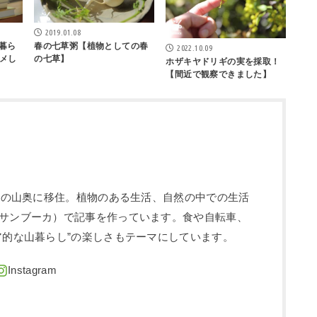
2019.01.08
舎暮ら
春の七草粥【植物としての春
2022.10.09
メし
の七草】
ホザキヤドリギの実を採取！
【間近で観察できました】
信州の山奥に移住。植物のある生活、自然の中での生活
サンブーカ）で記事を作っています。食や自転車、
ア的な山暮らし”の楽しさもテーマにしています。