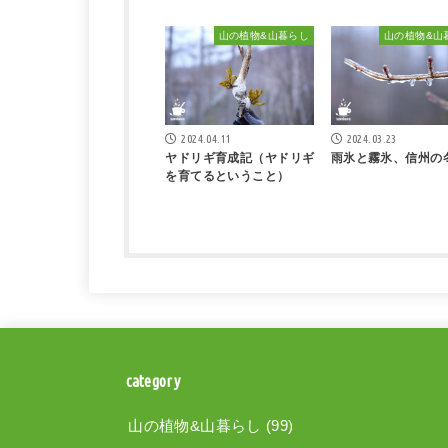
山の植物&山暮らし
山の植物&山
2024.04.11
2024.03.23
ヤドリギ育成記（ヤドリギ
雨氷と霧氷、信州の
を育てるということ）
category
山の植物&山暮らし
(99)