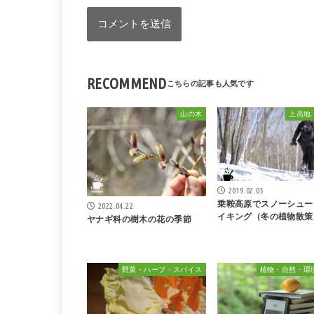
RECOMMEND
山の木
上高地
2019.02.05
乗鞍高原でスノーシュー
2022.04.22
イキング（冬の植物散策
ヤナギ科の樹木の花の季節
野菜・ハーブ・スパイス
植物・自然・環