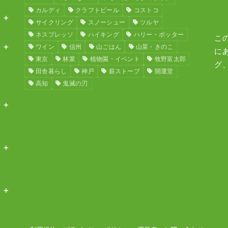
カルディ
クラフトビール
コストコ
サイクリング
スノーシュー
ツルヤ
ネスプレッソ
ハイキング
ハリー・ポッター
こ
ワイン
信州
山ごはん
山菜・きのこ
に
東京
林業
植物園・イベント
牧野富太郎
グ
田舎暮らし
神戸
薪ストーブ
開運堂
高知
鬼滅の刃