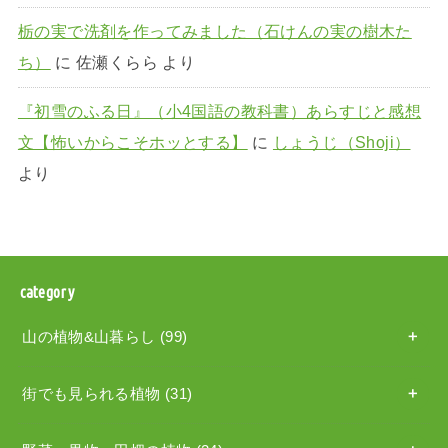
栃の実で洗剤を作ってみました（石けんの実の樹木た
ち）
に
佐瀬くらら
より
『初雪のふる日』（小4国語の教科書）あらすじと感想
文【怖いからこそホッとする】
に
しょうじ（Shoji）
より
category
山の植物&山暮らし
(99)
街でも見られる植物
(31)