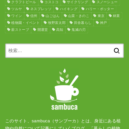
クラフトビール
コストコ
サイクリング
スノーシュー
ツルヤ
ネスプレッソ
ハイキング
ハリー・ポッター
ワイン
信州
山ごはん
山菜・きのこ
東京
林業
植物園・イベント
牧野富太郎
田舎暮らし
神戸
薪ストーブ
開運堂
高知
鬼滅の刃
検
索:
このサイト、sambuca（サンブーカ）とは、身近にある植
物や自然について記事にしていくブログ、「暮らしの植物