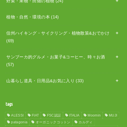
野菜・果物・田畑の植物
(24)
植物・自然・環境の本
(14)
信州ハイキング・サイクリング・植物散策&おでかけ
(69)
サンブーカ的グルメ・お菓子&コーヒー、時々お酒
(57)
山暮らし道具・日用品&お気に入り
(33)
tags
ALESSI
FIAT
FSC認証
ITALIA
Moomin
MUJI
patagonia
オーガニックコットン
カルディ