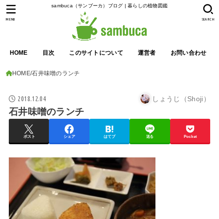
sambuca（サンブーカ）ブログ | 暮らしの植物図鑑
MENU
SEARCH
HOME
目次
このサイトについて
運営者
お問い合わせ
HOME
石井味噌のランチ
2018.12.04
しょうじ（Shoji）
石井味噌のランチ
ポスト
シェア
はてブ
送る
Pocket