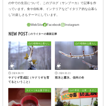
の中での生活について、このブログ（サンブーカ）で記事を作
っています。食や自転車、インテリアなど“イタリア的な山暮ら
し”の楽しさもテーマにしています。
NEW POST
山の植物&山暮らし
山の植物&山暮らし
2024.04.11
2024.03.23
ヤドリギ育成記（ヤドリギを育
雨氷と霧氷、信州の冬
てるということ）
スイーツ&お菓子作り
山の草花・山菜・きのこ