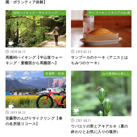
園・ボランティア体験】
信州ハイキング・サイクリング・植物散策&おでかけ
サンブーカ／イタリアのお酒
2018.06.13
2019.02.24
馬籠峠ハイキング【中山道ウォー
サンブーカのケーキ（アニスとは
キング・妻籠宿から馬籠宿へ】
ちみつのケーキ）
安曇野・松本
山の植物&山暮らし
2019.04.23
安曇野のんびりサイクリング【春
2021.08.31
の名所巡りコース】
ウバユリの実とアキアカネ（夏の
終わりとお気に入りの場所）