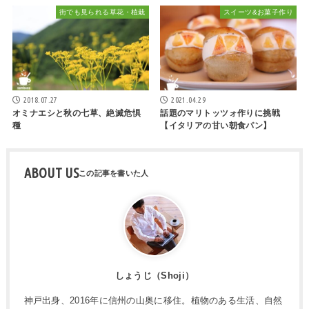
街でも見られる草花・植栽
スイーツ&お菓子作り
2018.07.27
2021.04.29
オミナエシと秋の七草、絶滅危惧
話題のマリトッツォ作りに挑戦
種
【イタリアの甘い朝食パン】
ABOUT US
しょうじ（Shoji）
神戸出身、2016年に信州の山奥に移住。植物のある生活、自然