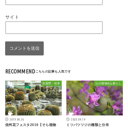
サイト
RECOMMEND
安曇野・松本
山の植物&山暮らし
2019.04.26
2020.04.19
信州花フェスタ2019【そら植物
ミツバツツジの種類と分布