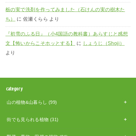
栃の実で洗剤を作ってみました（石けんの実の樹木た
ち）
に
佐瀬くらら
より
『初雪のふる日』（小4国語の教科書）あらすじと感想
文【怖いからこそホッとする】
に
しょうじ（Shoji）
より
category
山の植物&山暮らし
(99)
街でも見られる植物
(31)