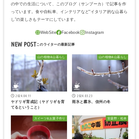
の中での生活について、このブログ（サンブーカ）で記事を作
っています。食や自転車、インテリアなど“イタリア的な山暮ら
し”の楽しさもテーマにしています。
NEW POST
山の植物&山暮らし
山の植物&山暮らし
2024.04.11
2024.03.23
ヤドリギ育成記（ヤドリギを育
雨氷と霧氷、信州の冬
てるということ）
スイーツ&お菓子作り
安曇野・松本