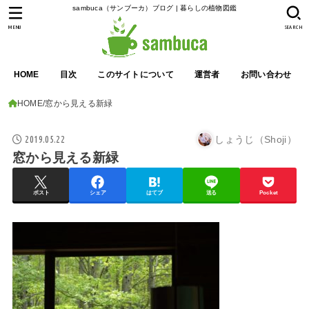
sambuca（サンブーカ）ブログ | 暮らしの植物図鑑
MENU
SEARCH
HOME
目次
このサイトについて
運営者
お問い合わせ
HOME
窓から見える新緑
2019.05.22
しょうじ（Shoji）
窓から見える新緑
ポスト
シェア
はてブ
送る
Pocket