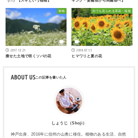
（!?）【スギという植物】
キング・妻籠宿から馬籠宿へ】
穀物
街でも見られる草花・植栽
2017.12.21
2018.07.13
痩せた土地で咲くソバの花
ヒマワリと夏の花
ABOUT US
しょうじ（Shoji）
神戸出身、2016年に信州の山奥に移住。植物のある生活、自然