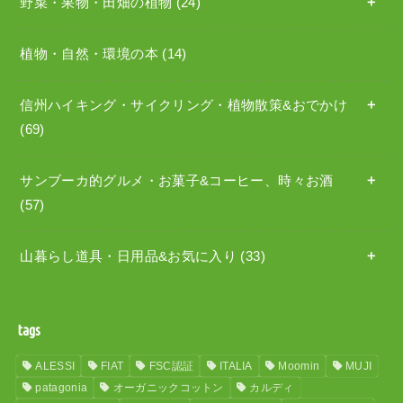
野菜・果物・田畑の植物
(24)
植物・自然・環境の本
(14)
信州ハイキング・サイクリング・植物散策&おでかけ
(69)
サンブーカ的グルメ・お菓子&コーヒー、時々お酒
(57)
山暮らし道具・日用品&お気に入り
(33)
tags
ALESSI
FIAT
FSC認証
ITALIA
Moomin
MUJI
patagonia
オーガニックコットン
カルディ