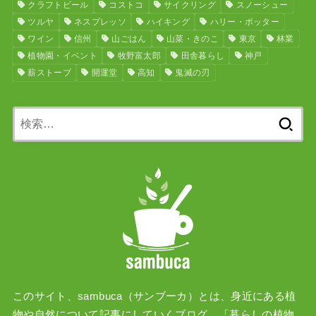
クラフトビール
コストコ
サイクリング
スノーシュー
ツルヤ
ネスプレッソ
ハイキング
ハリー・ポッター
ワイン
信州
山ごはん
山菜・きのこ
東京
林業
植物園・イベント
牧野富太郎
田舎暮らし
神戸
薪ストーブ
開運堂
高知
鬼滅の刃
検
索:
このサイト、sambuca（サンブーカ）とは、身近にある植
物や自然について記事にしていくブログ、「暮らしの植物