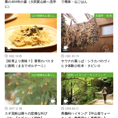
業の400年の森（大田賀山林へ見学
で簡単・山ごはん
に）
山の植物&山暮らし
安曇野・松本
2022.10.05
2022.05.19
【松茸より美味？】香茸のパスタ
サウナの葉っぱ・シラカバのヴィ
に挑戦（まるでポルチーニ）
ヒタ体験@松本・タビシロ
山の植物&山暮らし
信州ハイキング・サイクリング・植物散策&おでかけ
2017.12.08
2018.06.13
スギ花粉は樹々の悲痛な叫び
馬籠峠ハイキング【中山道ウォー