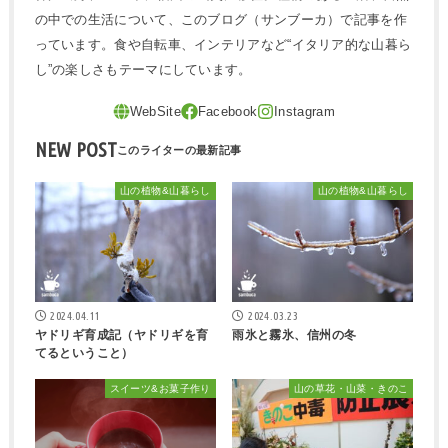
の中での生活について、このブログ（サンブーカ）で記事を作
っています。食や自転車、インテリアなど“イタリア的な山暮ら
し”の楽しさもテーマにしています。
NEW POST
山の植物&山暮らし
山の植物&山暮らし
2024.04.11
2024.03.23
ヤドリギ育成記（ヤドリギを育
雨氷と霧氷、信州の冬
てるということ）
スイーツ&お菓子作り
山の草花・山菜・きのこ