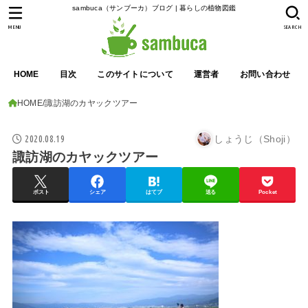
sambuca（サンブーカ）ブログ | 暮らしの植物図鑑
MENU
SEARCH
HOME
目次
このサイトについて
運営者
お問い合わせ
HOME
諏訪湖のカヤックツアー
2020.08.19
しょうじ（Shoji）
諏訪湖のカヤックツアー
ポスト
シェア
はてブ
送る
Pocket