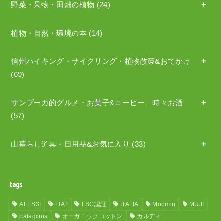
野菜・果物・田畑の植物
(24)
植物・自然・環境の本
(14)
信州ハイキング・サイクリング・植物散策&おでかけ
(69)
サンブーカ的グルメ・お菓子&コーヒー、時々お酒
(57)
山暮らし道具・日用品&お気に入り
(33)
tags
ALESSI
FIAT
FSC認証
ITALIA
Moomin
MUJI
patagonia
オーガニックコットン
カルディ