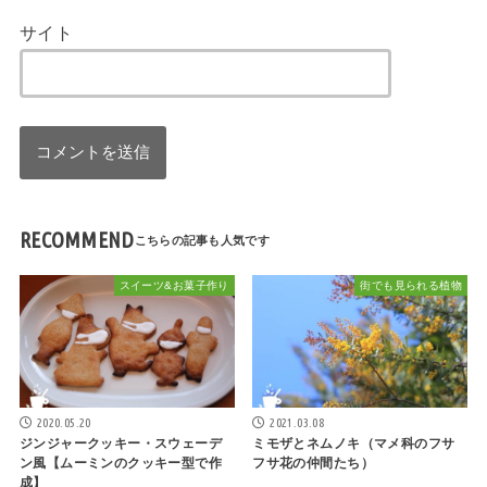
サイト
RECOMMEND
スイーツ&お菓子作り
街でも見られる植物
2020.05.20
2021.03.08
ジンジャークッキー・スウェーデ
ミモザとネムノキ（マメ科のフサ
ン風【ムーミンのクッキー型で作
フサ花の仲間たち）
成】