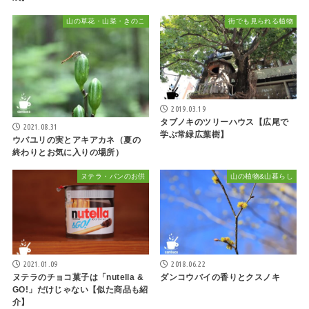
山の草花・山菜・きのこ
街でも見られる植物
2019.03.19
タブノキのツリーハウス【広尾で
2021.08.31
学ぶ常緑広葉樹】
ウバユリの実とアキアカネ（夏の
終わりとお気に入りの場所）
ヌテラ・パンのお供
山の植物&山暮らし
2021.01.09
2018.06.22
ヌテラのチョコ菓子は「nutella &
ダンコウバイの香りとクスノキ
GO!」だけじゃない【似た商品も紹
介】