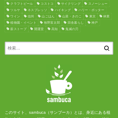
クラフトビール
コストコ
サイクリング
スノーシュー
ツルヤ
ネスプレッソ
ハイキング
ハリー・ポッター
ワイン
信州
山ごはん
山菜・きのこ
東京
林業
植物園・イベント
牧野富太郎
田舎暮らし
神戸
薪ストーブ
開運堂
高知
鬼滅の刃
検
索:
このサイト、sambuca（サンブーカ）とは、身近にある植