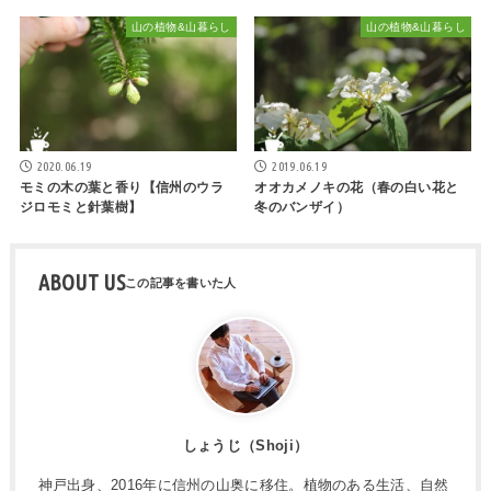
山の植物&山暮らし
山の植物&山暮らし
2020.06.19
2019.06.19
モミの木の葉と香り【信州のウラ
オオカメノキの花（春の白い花と
ジロモミと針葉樹】
冬のバンザイ）
ABOUT US
しょうじ（Shoji）
神戸出身、2016年に信州の山奥に移住。植物のある生活、自然