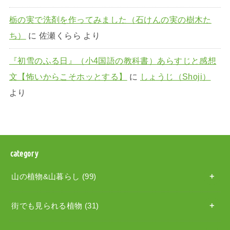
栃の実で洗剤を作ってみました（石けんの実の樹木た
ち）
に
佐瀬くらら
より
『初雪のふる日』（小4国語の教科書）あらすじと感想
文【怖いからこそホッとする】
に
しょうじ（Shoji）
より
category
山の植物&山暮らし
(99)
街でも見られる植物
(31)