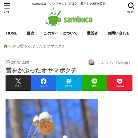
sambuca（サンブーカ）ブログ | 暮らしの植物図鑑
MENU
SEARCH
HOME
目次
このサイトについて
運営者
お問い合わせ
HOME
雪をかぶったオヤマボクチ
2018.12.08
しょうじ（Shoji）
雪をかぶったオヤマボクチ
ポスト
シェア
はてブ
送る
Pocket