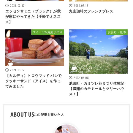
2021.02.17
2019.07.13
エッセンサミニ（ブラック）が我
丸山珈琲のフレンチプレス
が家にやってきた【手軽でオスス
メ】
スイーツ&お菓子作り
安曇野・松本
2021.03.02
【カルディ】トロウマッド パレで
2022.06.08
クッキーサンド（アイス）を作っ
池田町・カミツレ花まつり体験記
てみました
【満開のカモミールとツリーハウ
ス！】
ABOUT US