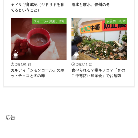
ヤドリギ育成記（ヤドリギを育
雨氷と霧氷、信州の冬
てるということ）
スイーツ&お菓子作り
安曇野・松本
2024.01.28
2023.11.02
カルディ「シモンコール」のホ
食べられる？毒キノコ？「きの
ットチョコと冬の味
こ中毒防止展示会」でお勉強
広告