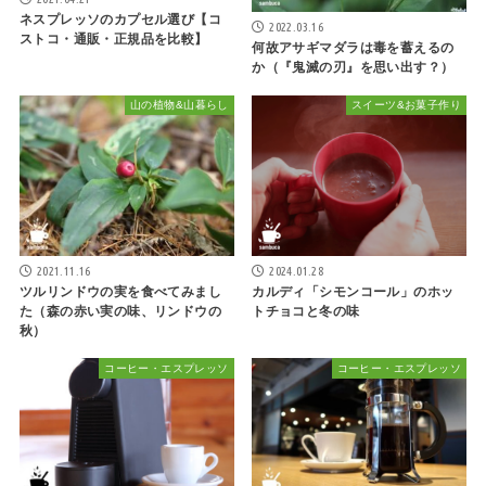
ネスプレッソのカプセル選び【コ
2022.03.16
ストコ・通販・正規品を比較】
何故アサギマダラは毒を蓄えるの
か（『鬼滅の刃』を思い出す？）
山の植物&山暮らし
スイーツ&お菓子作り
2021.11.16
2024.01.28
ツルリンドウの実を食べてみまし
カルディ「シモンコール」のホッ
た（森の赤い実の味、リンドウの
トチョコと冬の味
秋）
コーヒー・エスプレッソ
コーヒー・エスプレッソ