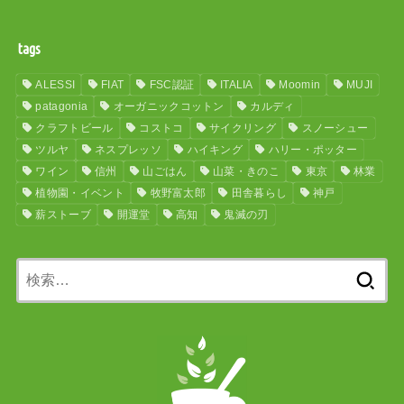
tags
ALESSI
FIAT
FSC認証
ITALIA
Moomin
MUJI
patagonia
オーガニックコットン
カルディ
クラフトビール
コストコ
サイクリング
スノーシュー
ツルヤ
ネスプレッソ
ハイキング
ハリー・ポッター
ワイン
信州
山ごはん
山菜・きのこ
東京
林業
植物園・イベント
牧野富太郎
田舎暮らし
神戸
薪ストーブ
開運堂
高知
鬼滅の刃
検
索: