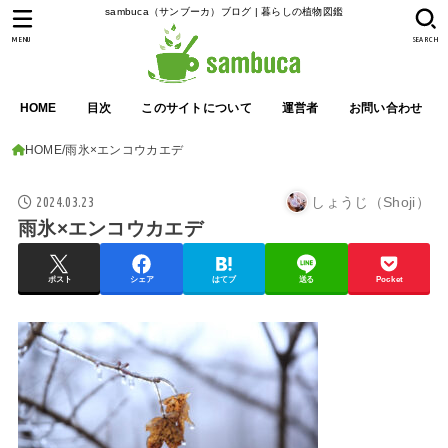
sambuca（サンブーカ）ブログ | 暮らしの植物図鑑
MENU
SEARCH
HOME
目次
このサイトについて
運営者
お問い合わせ
HOME
雨氷×エンコウカエデ
2024.03.23
しょうじ（Shoji）
雨氷×エンコウカエデ
ポスト
シェア
はてブ
送る
Pocket