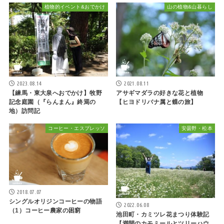
植物的イベント&おでかけ
山の植物&山暮らし
2023.08.14
2021.08.11
【練馬・東大泉へおでかけ】牧野
アサギマダラの好きな花と植物
記念庭園（『らんまん』終焉の
【ヒヨドリバナ属と蝶の旅】
地）訪問記
コーヒー・エスプレッソ
安曇野・松本
2018.07.07
シングルオリジンコーヒーの物語
2022.06.08
（1）コーヒー農家の困窮
池田町・カミツレ花まつり体験記
【満開のカモミールとツリーハウ