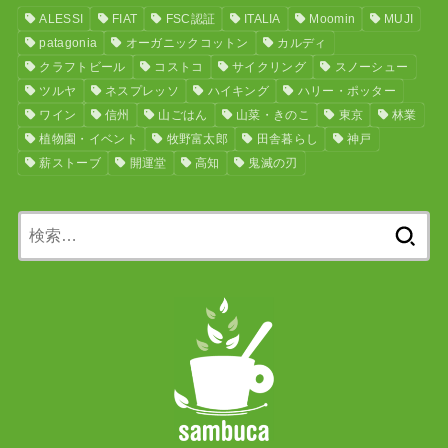
ALESSI
FIAT
FSC認証
ITALIA
Moomin
MUJI
patagonia
オーガニックコットン
カルディ
クラフトビール
コストコ
サイクリング
スノーシュー
ツルヤ
ネスプレッソ
ハイキング
ハリー・ポッター
ワイン
信州
山ごはん
山菜・きのこ
東京
林業
植物園・イベント
牧野富太郎
田舎暮らし
神戸
薪ストーブ
開運堂
高知
鬼滅の刃
検
索: