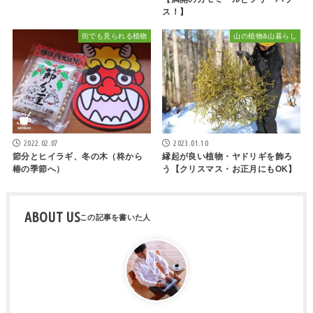
ス！】
街でも見られる植物
山の植物&山暮らし
2022.02.07
2023.01.10
節分とヒイラギ、冬の木（柊から
縁起が良い植物・ヤドリギを飾ろ
椿の季節へ）
う【クリスマス・お正月にもOK】
ABOUT US