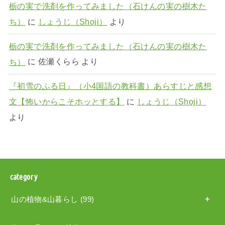
栃の実で洗剤を作ってみました（石けんの実の樹木た
ち）
に
しょうじ（Shoji）
より
栃の実で洗剤を作ってみました（石けんの実の樹木た
ち）
に
佐瀬くらら
より
『初雪のふる日』（小4国語の教科書）あらすじと感想
文【怖いからこそホッとする】
に
しょうじ（Shoji）
より
category
山の植物&山暮らし
(99)