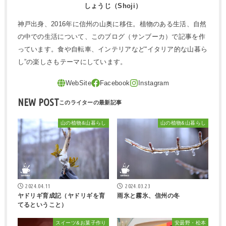
しょうじ（Shoji）
神戸出身、2016年に信州の山奥に移住。植物のある生活、自然
の中での生活について、このブログ（サンブーカ）で記事を作
っています。食や自転車、インテリアなど“イタリア的な山暮ら
し”の楽しさもテーマにしています。
NEW POST
山の植物&山暮らし
山の植物&山暮らし
2024.04.11
2024.03.23
ヤドリギ育成記（ヤドリギを育
雨氷と霧氷、信州の冬
てるということ）
スイーツ&お菓子作り
安曇野・松本