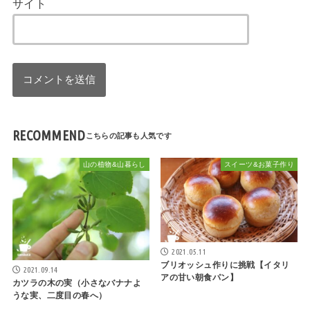
サイト
RECOMMEND
山の植物&山暮らし
スイーツ&お菓子作り
2021.05.11
ブリオッシュ作りに挑戦【イタリ
2021.09.14
アの甘い朝食パン】
カツラの木の実（小さなバナナよ
うな実、二度目の春へ）