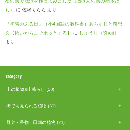
栃の実で洗剤を作ってみました（石けんの実の樹木た
ち）
に
佐瀬くらら
より
『初雪のふる日』（小4国語の教科書）あらすじと感想
文【怖いからこそホッとする】
に
しょうじ（Shoji）
より
category
山の植物&山暮らし
(99)
街でも見られる植物
(31)
野菜・果物・田畑の植物
(24)