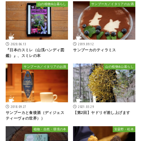
山の植物&山暮らし
サンブーカ／イタリアのお酒
2020.06.13
2019.09.12
『日本のスミレ（山渓ハンディ図
サンブーカのティラミス
鑑）』、スミレの本
サンブーカ／イタリアのお酒
山の植物&山暮らし
2018.09.27
2021.03.29
サンブーカと食後酒（ディジェス
【第2回】ヤドリギ差し上げます
ティーヴォの世界））
植物・自然・環境の本
安曇野・松本