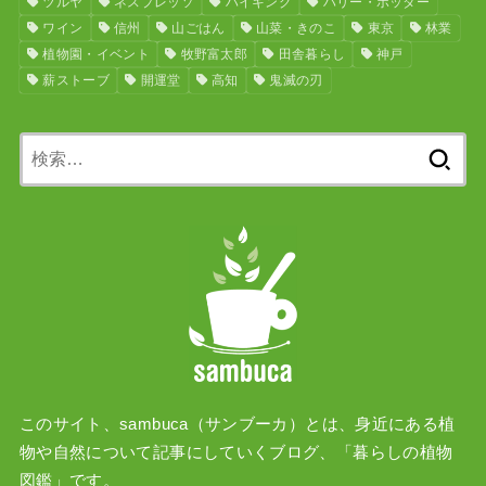
ツルヤ
ネスプレッソ
ハイキング
ハリー・ポッター
ワイン
信州
山ごはん
山菜・きのこ
東京
林業
植物園・イベント
牧野富太郎
田舎暮らし
神戸
薪ストーブ
開運堂
高知
鬼滅の刃
検
索:
このサイト、sambuca（サンブーカ）とは、身近にある植
物や自然について記事にしていくブログ、「暮らしの植物
図鑑」です。