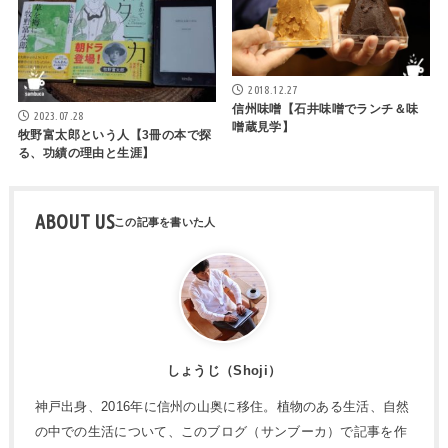
2018.12.27
信州味噌【石井味噌でランチ＆味
2023.07.28
噌蔵見学】
牧野富太郎という人【3冊の本で探
る、功績の理由と生涯】
ABOUT US
しょうじ（Shoji）
神戸出身、2016年に信州の山奥に移住。植物のある生活、自然
の中での生活について、このブログ（サンブーカ）で記事を作