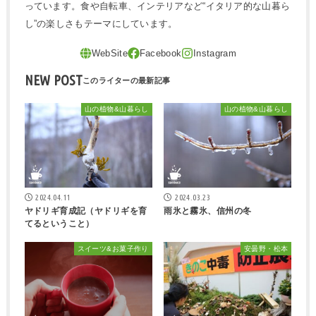
っています。食や自転車、インテリアなど“イタリア的な山暮ら
し”の楽しさもテーマにしています。
NEW POST
山の植物&山暮らし
山の植物&山暮らし
2024.04.11
2024.03.23
ヤドリギ育成記（ヤドリギを育
雨氷と霧氷、信州の冬
てるということ）
スイーツ&お菓子作り
安曇野・松本