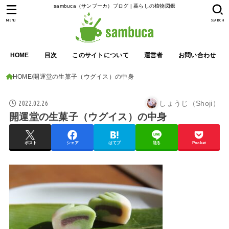
sambuca（サンブーカ）ブログ | 暮らしの植物図鑑
MENU
SEARCH
HOME
目次
このサイトについて
運営者
お問い合わせ
HOME
開運堂の生菓子（ウグイス）の中身
2022.02.26
しょうじ（Shoji）
開運堂の生菓子（ウグイス）の中身
ポスト
シェア
はてブ
送る
Pocket