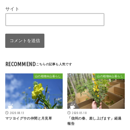
サイト
RECOMMEND
山の植物&山暮らし
山の植物&山暮らし
2020.08.13
2020.05.18
マツヨイグサの仲間と月見草
「信州の春、差し上げます」経過
報告