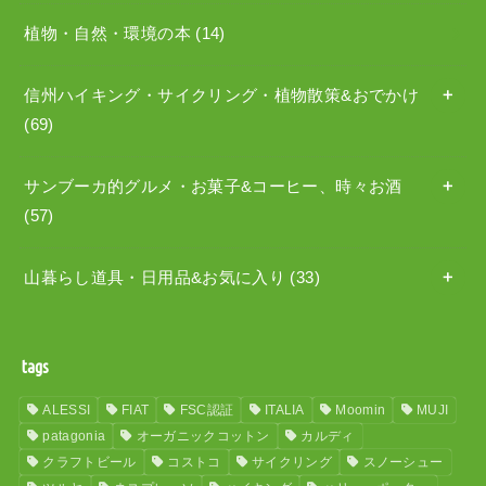
植物・自然・環境の本
(14)
信州ハイキング・サイクリング・植物散策&おでかけ
(69)
サンブーカ的グルメ・お菓子&コーヒー、時々お酒
(57)
山暮らし道具・日用品&お気に入り
(33)
tags
ALESSI
FIAT
FSC認証
ITALIA
Moomin
MUJI
patagonia
オーガニックコットン
カルディ
クラフトビール
コストコ
サイクリング
スノーシュー