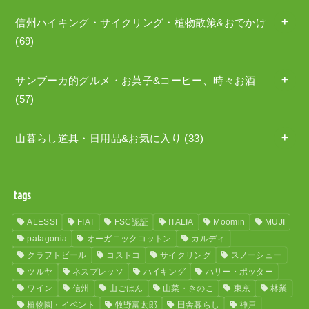
信州ハイキング・サイクリング・植物散策&おでかけ
(69)
サンブーカ的グルメ・お菓子&コーヒー、時々お酒
(57)
山暮らし道具・日用品&お気に入り
(33)
tags
ALESSI
FIAT
FSC認証
ITALIA
Moomin
MUJI
patagonia
オーガニックコットン
カルディ
クラフトビール
コストコ
サイクリング
スノーシュー
ツルヤ
ネスプレッソ
ハイキング
ハリー・ポッター
ワイン
信州
山ごはん
山菜・きのこ
東京
林業
植物園・イベント
牧野富太郎
田舎暮らし
神戸