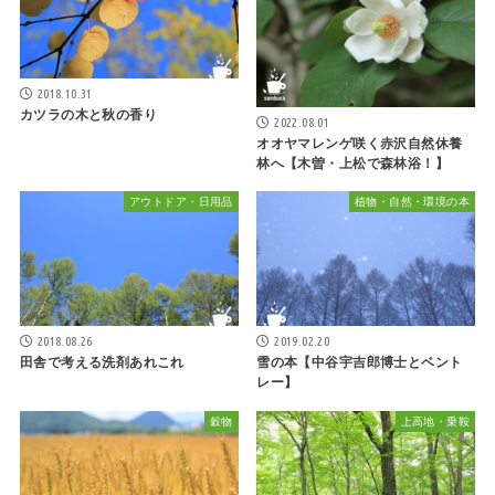
2018.10.31
カツラの木と秋の香り
2022.08.01
オオヤマレンゲ咲く赤沢自然休養
林へ【木曽・上松で森林浴！】
アウトドア・日用品
植物・自然・環境の本
2018.08.26
2019.02.20
田舎で考える洗剤あれこれ
雪の本【中谷宇吉郎博士とベント
レー】
穀物
上高地・乗鞍