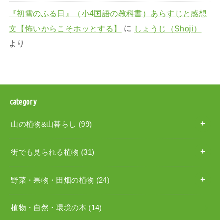
『初雪のふる日』（小4国語の教科書）あらすじと感想
文【怖いからこそホッとする】
に
しょうじ（Shoji）
より
category
山の植物&山暮らし
(99)
街でも見られる植物
(31)
野菜・果物・田畑の植物
(24)
植物・自然・環境の本
(14)