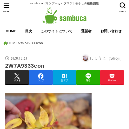
sambuca（サンブーカ）ブログ | 暮らしの植物図鑑
MENU
SEARCH
HOME
目次
このサイトについて
運営者
お問い合わせ
HOME
2W7A9333con
2020.10.23
しょうじ（Shoji）
2W7A9333con
ポスト
シェア
はてブ
送る
Pocket