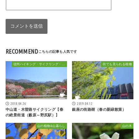
RECOMMEND
信州ハイキング・サイクリング・植物散策&おでかけ
街でも見られる植物
2018.04.26
2019.04.12
中山道・木曽路サイクリング【春
銀座の街路樹（春の新緑散策）
の絶景街道（藪原～野尻駅）】
山の植物&山暮らし
山の木