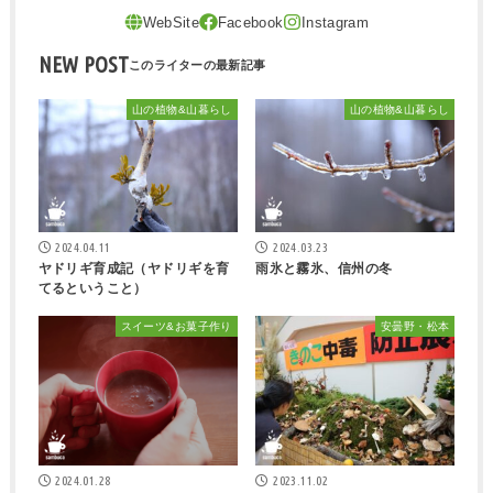
NEW POST
山の植物&山暮らし
山の植物&山暮らし
2024.04.11
2024.03.23
ヤドリギ育成記（ヤドリギを育
雨氷と霧氷、信州の冬
てるということ）
スイーツ&お菓子作り
安曇野・松本
2024.01.28
2023.11.02