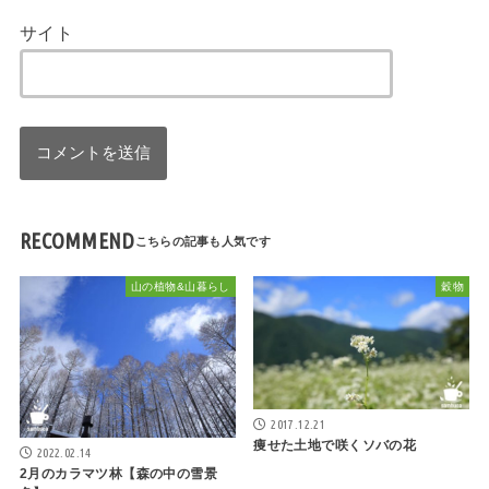
サイト
RECOMMEND
山の植物&山暮らし
穀物
2017.12.21
痩せた土地で咲くソバの花
2022.02.14
2月のカラマツ林【森の中の雪景