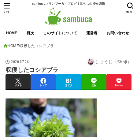
sambuca（サンブーカ）ブログ | 暮らしの植物図鑑
MENU
SEARCH
HOME
目次
このサイトについて
運営者
お問い合わせ
HOME
収穫したコシアブラ
2020.07.26
しょうじ（Shoji）
収穫したコシアブラ
ポスト
シェア
はてブ
送る
Pocket