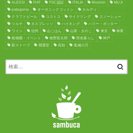
ALESSI
FIAT
FSC認証
ITALIA
Moomin
MUJI
patagonia
オーガニックコットン
カルディ
クラフトビール
コストコ
サイクリング
スノーシュー
ツルヤ
ネスプレッソ
ハイキング
ハリー・ポッター
ワイン
信州
山ごはん
山菜・きのこ
東京
林業
植物園・イベント
牧野富太郎
田舎暮らし
神戸
薪ストーブ
開運堂
高知
鬼滅の刃
検
索: