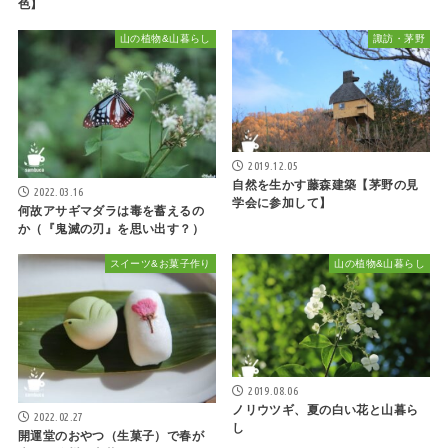
色】
山の植物&山暮らし
諏訪・茅野
2019.12.05
自然を生かす藤森建築【茅野の見
2022.03.16
学会に参加して】
何故アサギマダラは毒を蓄えるの
か（『鬼滅の刃』を思い出す？）
スイーツ&お菓子作り
山の植物&山暮らし
2019.08.06
ノリウツギ、夏の白い花と山暮ら
2022.02.27
し
開運堂のおやつ（生菓子）で春が