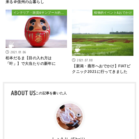
来る＠信州の山暮らし
インテリア・雑貨&サンブーカ的おしゃれ
植物的イベント&おでかけ
2021.01.06
松本だるま【目の入れ方は
2021.07.08
「叶」】で大当たりの新年に
【新潟・燕市へおでかけ】FIATピ
クニック2021に行ってきました
ABOUT US