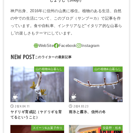
しょうじ（Shoji）
神戸出身、2016年に信州の山奥に移住。植物のある生活、自然
の中での生活について、このブログ（サンブーカ）で記事を作
っています。食や自転車、インテリアなど“イタリア的な山暮ら
し”の楽しさもテーマにしています。
NEW POST
山の植物&山暮らし
山の植物&山暮らし
2024.04.11
2024.03.23
ヤドリギ育成記（ヤドリギを育
雨氷と霧氷、信州の冬
てるということ）
スイーツ&お菓子作り
安曇野・松本