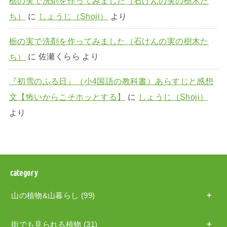
栃の実で洗剤を作ってみました（石けんの実の樹木た
ち）
に
しょうじ（Shoji）
より
栃の実で洗剤を作ってみました（石けんの実の樹木た
ち）
に
佐瀬くらら
より
『初雪のふる日』（小4国語の教科書）あらすじと感想
文【怖いからこそホッとする】
に
しょうじ（Shoji）
より
category
山の植物&山暮らし
(99)
街でも見られる植物
(31)