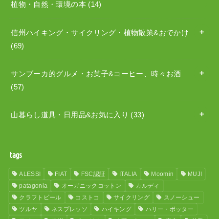
植物・自然・環境の本
(14)
信州ハイキング・サイクリング・植物散策&おでかけ
(69)
サンブーカ的グルメ・お菓子&コーヒー、時々お酒
(57)
山暮らし道具・日用品&お気に入り
(33)
tags
ALESSI
FIAT
FSC認証
ITALIA
Moomin
MUJI
patagonia
オーガニックコットン
カルディ
クラフトビール
コストコ
サイクリング
スノーシュー
ツルヤ
ネスプレッソ
ハイキング
ハリー・ポッター