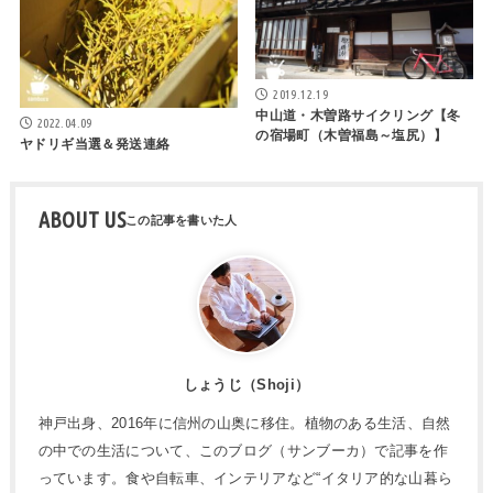
2019.12.19
中山道・木曽路サイクリング【冬
2022.04.09
の宿場町（木曽福島～塩尻）】
ヤドリギ当選＆発送連絡
ABOUT US
しょうじ（Shoji）
神戸出身、2016年に信州の山奥に移住。植物のある生活、自然
の中での生活について、このブログ（サンブーカ）で記事を作
っています。食や自転車、インテリアなど“イタリア的な山暮ら