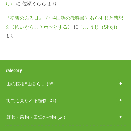
ち）
に
佐瀬くらら
より
『初雪のふる日』（小4国語の教科書）あらすじと感想
文【怖いからこそホッとする】
に
しょうじ（Shoji）
より
category
山の植物&山暮らし
(99)
街でも見られる植物
(31)
野菜・果物・田畑の植物
(24)