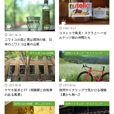
2020.10.23
コストコで発見！ヌテラとヘーゼ
2021.06.24
ルナッツ味の仲間たち
ニワトコの花と実は西洋の味、日
本のニワトコは春の山菜
街でも見られる植物
信州ハイキング・サイクリング・植物散策&おでかけ
2019.08.02
2019.09.02
ケヤキ並木と3T（街路樹と自転車
信州サイクリングで見かける植物
のある風景）
【夏から秋へ】
信州の山の植物「差し上げます」
信州ハイキング・サイクリング・植物散策&おでかけ