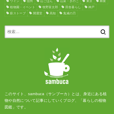
ワイン
信州
山ごはん
山菜・きのこ
東京
林業
植物園・イベント
牧野富太郎
田舎暮らし
神戸
薪ストーブ
開運堂
高知
鬼滅の刃
検
索:
このサイト、sambuca（サンブーカ）とは、身近にある植
物や自然について記事にしていくブログ、「暮らしの植物
図鑑」です。