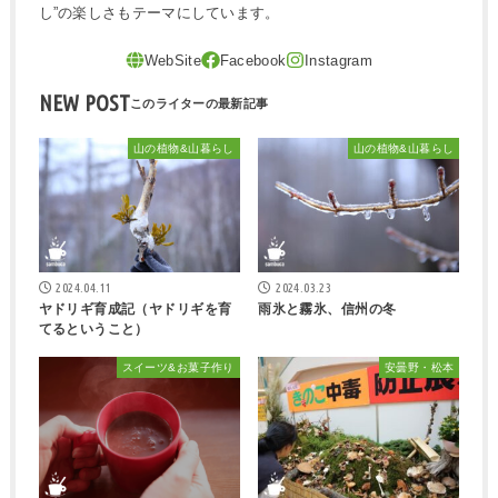
し”の楽しさもテーマにしています。
NEW POST
山の植物&山暮らし
山の植物&山暮らし
2024.04.11
2024.03.23
ヤドリギ育成記（ヤドリギを育
雨氷と霧氷、信州の冬
てるということ）
スイーツ&お菓子作り
安曇野・松本