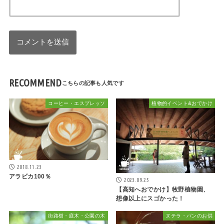
RECOMMEND
コーヒー・エスプレッソ
植物的イベント&おでかけ
2018.11.23
アラビカ100％
2023.09.25
【高知へおでかけ】牧野植物園、
想像以上にスゴかった！
街路樹・庭木・公園の木
ヌテラ・パンのお供