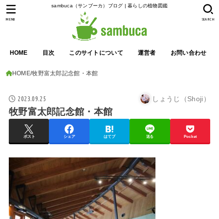
sambuca（サンブーカ）ブログ | 暮らしの植物図鑑
MENU
SEARCH
HOME
目次
このサイトについて
運営者
お問い合わせ
HOME
牧野富太郎記念館・本館
2023.09.25
しょうじ（Shoji）
牧野富太郎記念館・本館
ポスト
シェア
はてブ
送る
Pocket