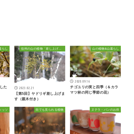
暮らし
信州の山の植物「差し上げます」
山の植物&山暮らし
2020.09.16
した
チゴユリの実と四季（＆カラ
2023.02.21
マツ林の同じ季節の花）
【第5回】ヤドリギ差し上げま
す（親木付き）
レッソ
街でも見られる植物
ヌテラ・パンのお供