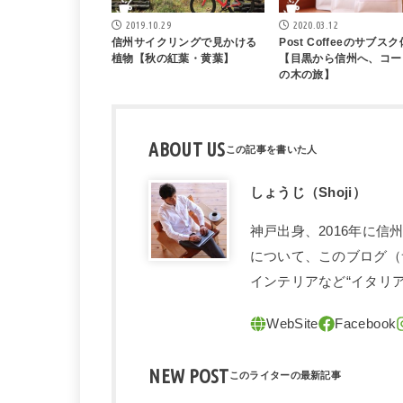
2019.10.29
2020.03.12
信州サイクリングで見かける
Post Coffeeのサブス
植物【秋の紅葉・黄葉】
【目黒から信州へ、コー
の木の旅】
ABOUT US
しょうじ（Shoji）
神戸出身、2016年に
について、このブログ（
インテリアなど“イタリ
NEW POST