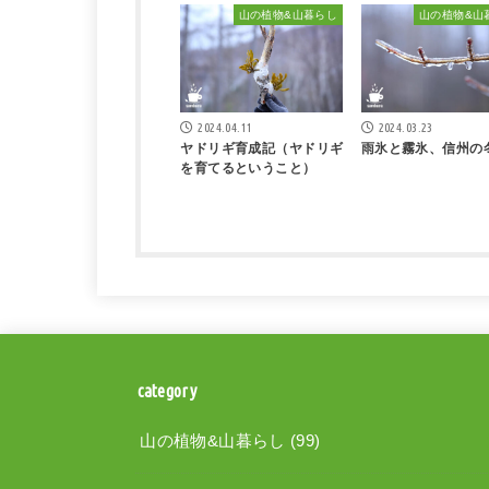
山の植物&山暮らし
山の植物&山
2024.04.11
2024.03.23
ヤドリギ育成記（ヤドリギ
雨氷と霧氷、信州の
を育てるということ）
category
山の植物&山暮らし
(99)