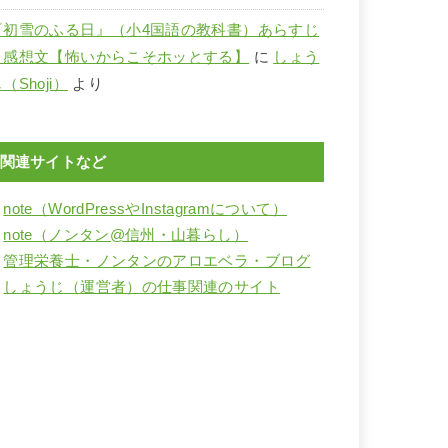
『初雪のふる日』（小4国語の教科書）あらすじ
と感想文【怖いからこそホッとする】
に
しょう
（Shoji）
より
関連サイトなど
・
note（WordPressやInstagramについて）
・
note（ノンタン@信州・山暮らし）
・
管理栄養士・ノンタンのアロエベラ・ブログ
・
しょうじ（運営者）の仕事関連のサイト