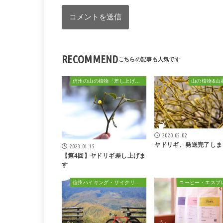
RECOMMEND
信州の山の植物「差し上げます」
山の植物&山
2020.05.02
ヤドリギ、発送完了しま
2023.01.15
【第4回】ヤドリギ差し上げま
す
信州ハイキング・サイクリング・植物散策&おでかけ
コーヒー・エスプ