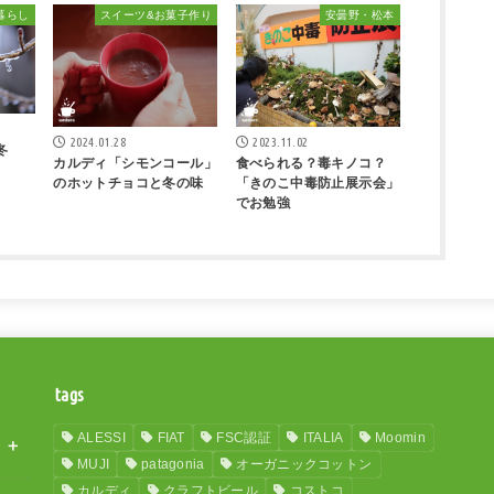
暮らし
スイーツ&お菓子作り
安曇野・松本
2024.01.28
2023.11.02
冬
カルディ「シモンコール」
食べられる？毒キノコ？
のホットチョコと冬の味
「きのこ中毒防止展示会」
でお勉強
tags
ALESSI
FIAT
FSC認証
ITALIA
Moomin
MUJI
patagonia
オーガニックコットン
カルディ
クラフトビール
コストコ