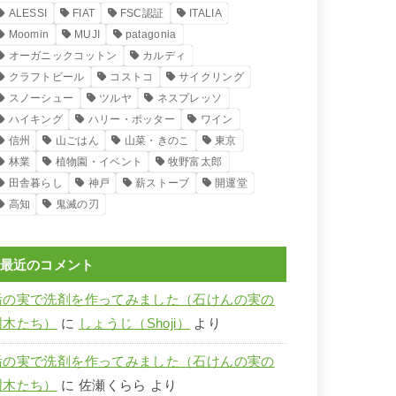
ALESSI
FIAT
FSC認証
ITALIA
Moomin
MUJI
patagonia
オーガニックコットン
カルディ
クラフトビール
コストコ
サイクリング
スノーシュー
ツルヤ
ネスプレッソ
ハイキング
ハリー・ポッター
ワイン
信州
山ごはん
山菜・きのこ
東京
林業
植物園・イベント
牧野富太郎
田舎暮らし
神戸
薪ストーブ
開運堂
高知
鬼滅の刃
最近のコメント
栃の実で洗剤を作ってみました（石けんの実の
樹木たち）
に
しょうじ（Shoji）
より
栃の実で洗剤を作ってみました（石けんの実の
樹木たち）
に
佐瀬くらら
より