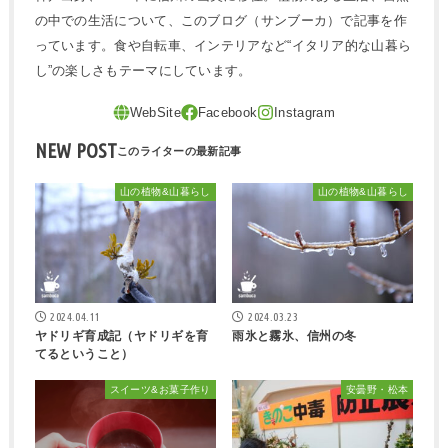
の中での生活について、このブログ（サンブーカ）で記事を作
っています。食や自転車、インテリアなど“イタリア的な山暮ら
し”の楽しさもテーマにしています。
NEW POST
山の植物&山暮らし
山の植物&山暮らし
2024.04.11
2024.03.23
ヤドリギ育成記（ヤドリギを育
雨氷と霧氷、信州の冬
てるということ）
スイーツ&お菓子作り
安曇野・松本