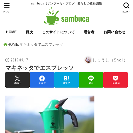
sambuca（サンブーカ）ブログ | 暮らしの植物図鑑
MENU
SEARCH
HOME
目次
このサイトについて
運営者
お問い合わせ
HOME
マキネッタでエスプレッソ
2019.09.17
しょうじ（Shoji）
マキネッタでエスプレッソ
ポスト
シェア
はてブ
送る
Pocket