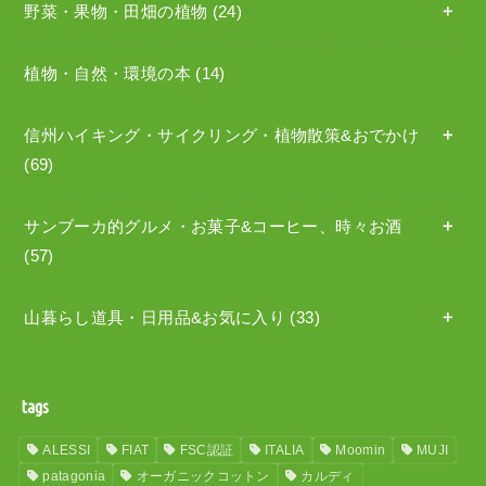
野菜・果物・田畑の植物
(24)
植物・自然・環境の本
(14)
信州ハイキング・サイクリング・植物散策&おでかけ
(69)
サンブーカ的グルメ・お菓子&コーヒー、時々お酒
(57)
山暮らし道具・日用品&お気に入り
(33)
tags
ALESSI
FIAT
FSC認証
ITALIA
Moomin
MUJI
patagonia
オーガニックコットン
カルディ