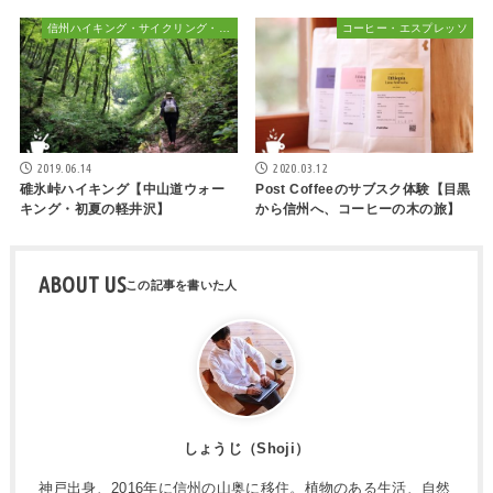
信州ハイキング・サイクリング・植物散策&おでかけ
コーヒー・エスプレッソ
2019.06.14
2020.03.12
碓氷峠ハイキング【中山道ウォー
Post Coffeeのサブスク体験【目黒
キング・初夏の軽井沢】
から信州へ、コーヒーの木の旅】
ABOUT US
しょうじ（Shoji）
神戸出身、2016年に信州の山奥に移住。植物のある生活、自然