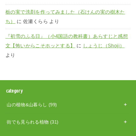
栃の実で洗剤を作ってみました（石けんの実の樹木た
ち）
に
佐瀬くらら
より
『初雪のふる日』（小4国語の教科書）あらすじと感想
文【怖いからこそホッとする】
に
しょうじ（Shoji）
より
category
山の植物&山暮らし
(99)
街でも見られる植物
(31)