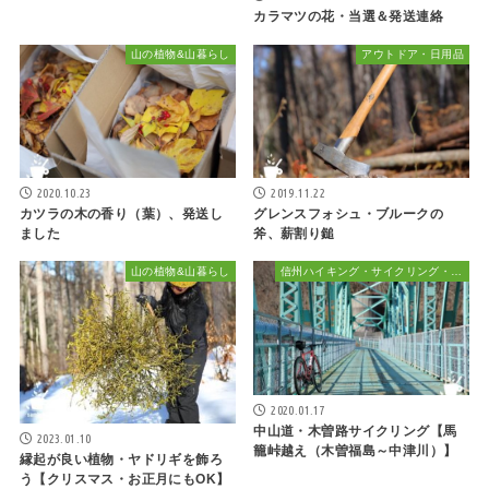
カラマツの花・当選＆発送連絡
山の植物&山暮らし
アウトドア・日用品
2020.10.23
2019.11.22
カツラの木の香り（葉）、発送し
グレンスフォシュ・ブルークの
ました
斧、薪割り鎚
山の植物&山暮らし
信州ハイキング・サイクリング・植物散策&おでかけ
2020.01.17
中山道・木曽路サイクリング【馬
2023.01.10
籠峠越え（木曽福島～中津川）】
縁起が良い植物・ヤドリギを飾ろ
う【クリスマス・お正月にもOK】