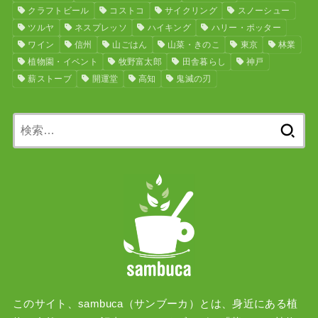
クラフトビール
コストコ
サイクリング
スノーシュー
ツルヤ
ネスプレッソ
ハイキング
ハリー・ポッター
ワイン
信州
山ごはん
山菜・きのこ
東京
林業
植物園・イベント
牧野富太郎
田舎暮らし
神戸
薪ストーブ
開運堂
高知
鬼滅の刃
検
索:
このサイト、sambuca（サンブーカ）とは、身近にある植