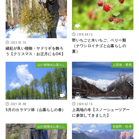
2018.08.16
野いちごと木いちご、ベリー類
2023.01.10
（ナワシロイチゴと山暮らしの
縁起が良い植物・ヤドリギを飾ろ
夏）
う【クリスマス・お正月にもOK】
山の植物&山暮らし
上高地・乗鞍
2021.05.08
2020.02.16
5月のカラマツ林（山暮らしの春）
上高地の冬【スノーシューツアー
に参加してきました】
山の植物&山暮らし
安曇野・松本