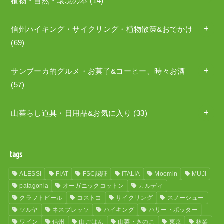
植物・自然・環境の本
(14)
信州ハイキング・サイクリング・植物散策&おでかけ
(69)
サンブーカ的グルメ・お菓子&コーヒー、時々お酒
(57)
山暮らし道具・日用品&お気に入り
(33)
tags
ALESSI
FIAT
FSC認証
ITALIA
Moomin
MUJI
patagonia
オーガニックコットン
カルディ
クラフトビール
コストコ
サイクリング
スノーシュー
ツルヤ
ネスプレッソ
ハイキング
ハリー・ポッター
ワイン
信州
山ごはん
山菜・きのこ
東京
林業