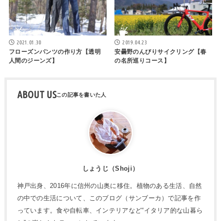
2021.01.30
2019.04.23
フローズンパンツの作り方【透明
安曇野のんびりサイクリング【春
人間のジーンズ】
の名所巡りコース】
ABOUT US
しょうじ（Shoji）
神戸出身、2016年に信州の山奥に移住。植物のある生活、自然
の中での生活について、このブログ（サンブーカ）で記事を作
っています。食や自転車、インテリアなど“イタリア的な山暮ら