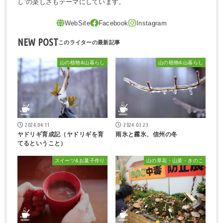
し”の楽しさもテーマにしています。
NEW POST
山の植物&山暮らし
山の植物&山暮らし
2024.04.11
2024.03.23
ヤドリギ育成記（ヤドリギを育
雨氷と霧氷、信州の冬
てるということ）
スイーツ&お菓子作り
山の草花・山菜・きのこ