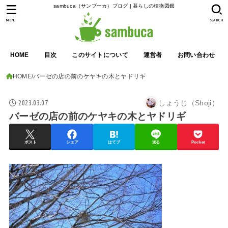
sambuca（サンブーカ）ブログ | 暮らしの植物図鑑
MENU
SEARCH
HOME
目次
このサイトについて
運営者
お問い合わせ
HOME
バーゼの店の前のケヤキの木とヤドリギ
2023.03.07
しょうじ（Shoji）
バーゼの店の前のケヤキの木とヤドリギ
ポスト
シェア
はてブ
送る
Pocket