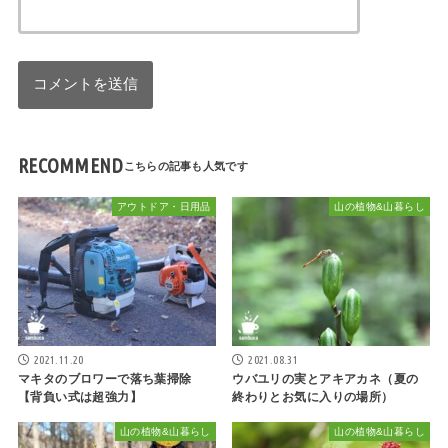
RECOMMEND
アウトドア・日用品
山の植物&山暮らし
2021.11.20
2021.08.31
マキタのブロワーで落ち葉掃除
ウバユリの実とアキアカネ（夏の
【背負い式は超強力】
終わりとお気に入りの場所）
山の植物&山暮らし
山の植物&山暮らし