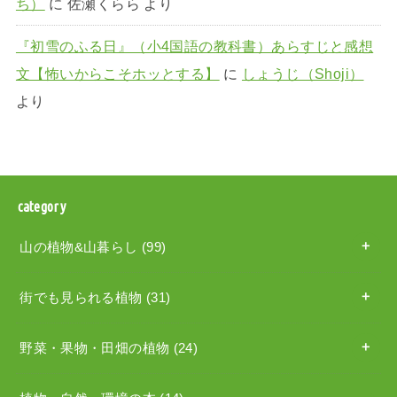
ち）
に
佐瀬くらら
より
『初雪のふる日』（小4国語の教科書）あらすじと感想
文【怖いからこそホッとする】
に
しょうじ（Shoji）
より
category
山の植物&山暮らし
(99)
街でも見られる植物
(31)
野菜・果物・田畑の植物
(24)