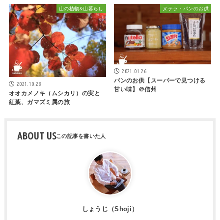
山の植物&山暮らし
ヌテラ・パンのお供
2021.01.26
パンのお供【スーパーで見つける
2021.10.28
甘い味】＠信州
オオカメノキ（ムシカリ）の実と
紅葉、ガマズミ属の旅
ABOUT US
しょうじ（Shoji）