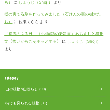
ち）
に
しょうじ（Shoji）
より
栃の実で洗剤を作ってみました（石けんの実の樹木た
ち）
に
佐瀬くらら
より
『初雪のふる日』（小4国語の教科書）あらすじと感想
文【怖いからこそホッとする】
に
しょうじ（Shoji）
より
category
山の植物&山暮らし
(99)
街でも見られる植物
(31)