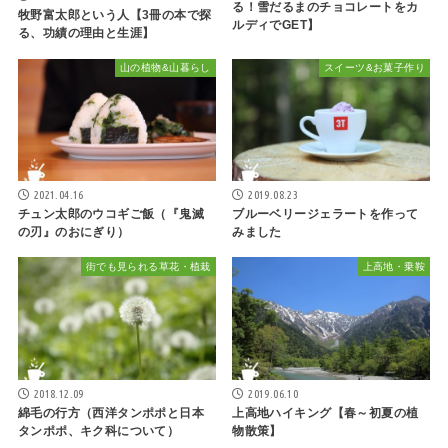
る！雪だるまのチョコレートをカ
牧野富太郎という人【3冊の本で探
ルディでGET】
る、功績の理由と生涯】
山の植物&山暮らし
スイーツ&お菓子作り
2021.04.16
2019.08.23
チュン太郎のウコギご飯（『鬼滅
ブルーベリージェラートを作って
の刃』のおにぎり）
みました
街でも見られる草花・植栽
上高地・乗鞍
2018.12.09
2019.06.10
綿毛の行方（西洋タンポポと日本
上高地ハイキング【春～初夏の植
タンポポ、キク科について）
物散策】