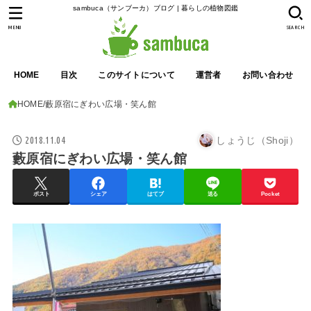
sambuca（サンブーカ）ブログ | 暮らしの植物図鑑
MENU
SEARCH
HOME
目次
このサイトについて
運営者
お問い合わせ
HOME
藪原宿にぎわい広場・笑ん館
2018.11.04
しょうじ（Shoji）
藪原宿にぎわい広場・笑ん館
ポスト
シェア
はてブ
送る
Pocket