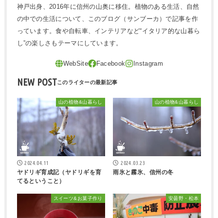
神戸出身、2016年に信州の山奥に移住。植物のある生活、自然
の中での生活について、このブログ（サンブーカ）で記事を作
っています。食や自転車、インテリアなど“イタリア的な山暮ら
し”の楽しさもテーマにしています。
NEW POST
山の植物&山暮らし
山の植物&山暮らし
2024.04.11
2024.03.23
ヤドリギ育成記（ヤドリギを育
雨氷と霧氷、信州の冬
てるということ）
スイーツ&お菓子作り
安曇野・松本