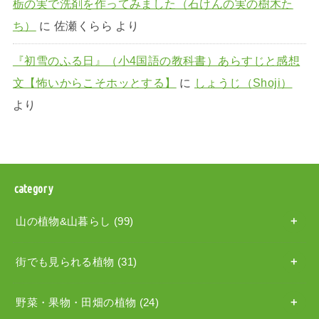
栃の実で洗剤を作ってみました（石けんの実の樹木た
ち）
に
佐瀬くらら
より
『初雪のふる日』（小4国語の教科書）あらすじと感想
文【怖いからこそホッとする】
に
しょうじ（Shoji）
より
category
山の植物&山暮らし
(99)
街でも見られる植物
(31)
野菜・果物・田畑の植物
(24)