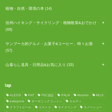
植物・自然・環境の本
(14)
信州ハイキング・サイクリング・植物散策&おでかけ
(69)
サンブーカ的グルメ・お菓子&コーヒー、時々お酒
(57)
山暮らし道具・日用品&お気に入り
(33)
tags
ALESSI
FIAT
FSC認証
ITALIA
Moomin
MUJI
patagonia
オーガニックコットン
カルディ
クラフトビール
コストコ
サイクリング
スノーシュー