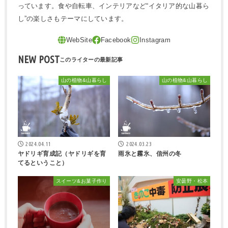
っています。食や自転車、インテリアなど“イタリア的な山暮ら
し”の楽しさもテーマにしています。
NEW POST
山の植物&山暮らし
山の植物&山暮らし
2024.04.11
2024.03.23
ヤドリギ育成記（ヤドリギを育
雨氷と霧氷、信州の冬
てるということ）
スイーツ&お菓子作り
安曇野・松本