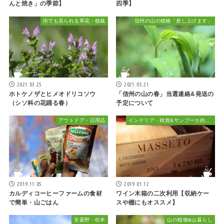
んと焼き」の季節】
四季】
街でも見られる草花・植栽
信州の山の植物「差し上げます」
2021.03.25
2021.05.21
ホトケノザとヒメオドリコソウ
「信州の山の春」当選連絡&発送の
（シソ科の花踊る春）
予定について
アウトドア・日用品
インテリア・雑貨&サンブーカ的おしゃれ
2019.11.05
2019.01.12
カルディコーヒーファームの食材
ワイン木箱の二次利用【収納ケー
で簡単・山ごはん
スや棚にもオススメ】
安曇野・松本
山の植物&山暮らし