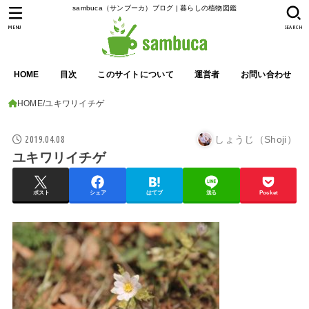
sambuca（サンブーカ）ブログ | 暮らしの植物図鑑
MENU
SEARCH
HOME
目次
このサイトについて
運営者
お問い合わせ
HOME
ユキワリイチゲ
2019.04.08
しょうじ（Shoji）
ユキワリイチゲ
ポスト
シェア
はてブ
送る
Pocket