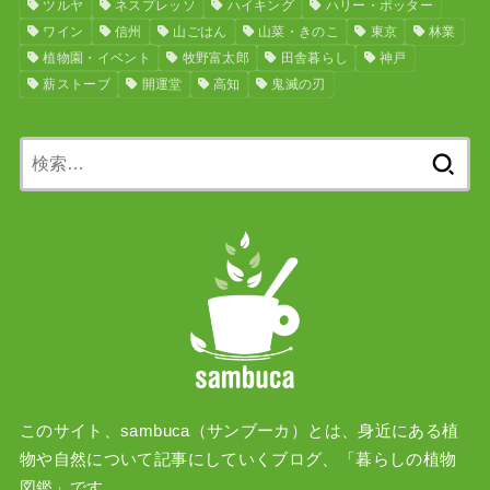
ツルヤ
ネスプレッソ
ハイキング
ハリー・ポッター
ワイン
信州
山ごはん
山菜・きのこ
東京
林業
植物園・イベント
牧野富太郎
田舎暮らし
神戸
薪ストーブ
開運堂
高知
鬼滅の刃
検
索:
このサイト、sambuca（サンブーカ）とは、身近にある植
物や自然について記事にしていくブログ、「暮らしの植物
図鑑」です。