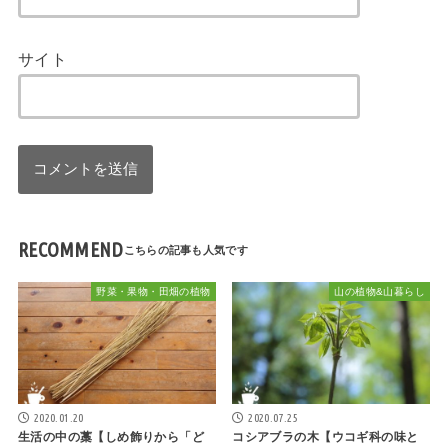
サイト
RECOMMEND
野菜・果物・田畑の植物
山の植物&山暮らし
2020.01.20
2020.07.25
生活の中の藁【しめ飾りから「ど
コシアブラの木【ウコギ科の味と