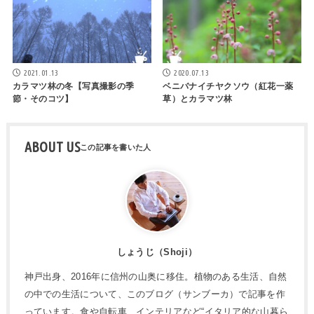
2021.01.13
2020.07.13
カラマツ林の冬【写真撮影の季
ベニバナイチヤクソウ（紅花一薬
節・そのコツ】
草）とカラマツ林
ABOUT US
しょうじ（Shoji）
神戸出身、2016年に信州の山奥に移住。植物のある生活、自然
の中での生活について、このブログ（サンブーカ）で記事を作
っています。食や自転車、インテリアなど“イタリア的な山暮ら