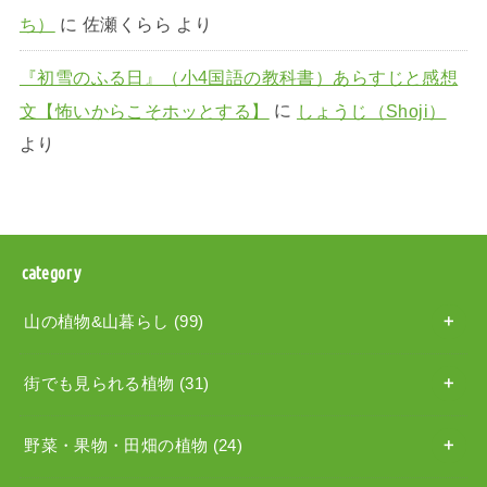
ち）
に
佐瀬くらら
より
『初雪のふる日』（小4国語の教科書）あらすじと感想
文【怖いからこそホッとする】
に
しょうじ（Shoji）
より
category
山の植物&山暮らし
(99)
街でも見られる植物
(31)
野菜・果物・田畑の植物
(24)