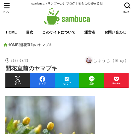
sambuca（サンブーカ）ブログ | 暮らしの植物図鑑
MENU
SEARCH
HOME
目次
このサイトについて
運営者
お問い合わせ
HOME
開花直前のヤマブキ
2023.07.18
しょうじ（Shoji）
開花直前のヤマブキ
ポスト
シェア
はてブ
送る
Pocket