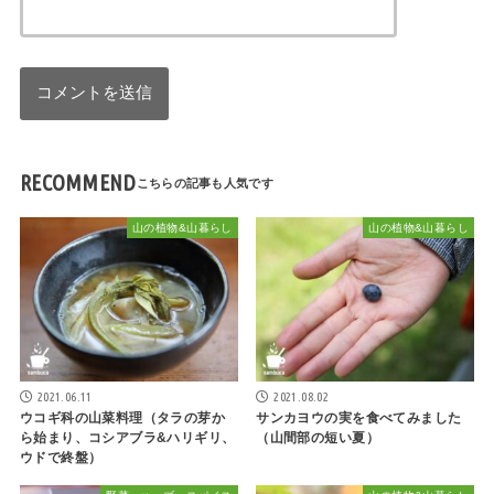
RECOMMEND
山の植物&山暮らし
山の植物&山暮らし
2021.06.11
2021.08.02
ウコギ科の山菜料理（タラの芽か
サンカヨウの実を食べてみました
ら始まり、コシアブラ&ハリギリ、
（山間部の短い夏）
ウドで終盤）