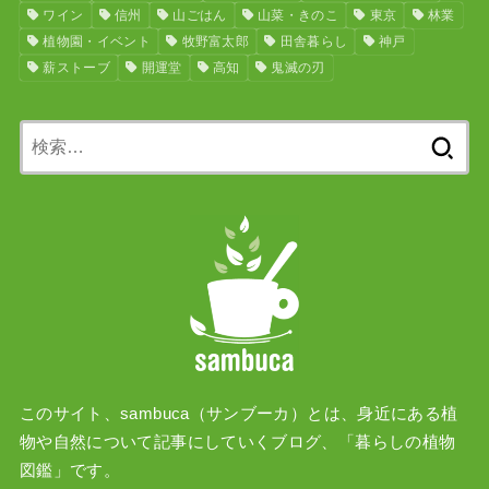
ワイン
信州
山ごはん
山菜・きのこ
東京
林業
植物園・イベント
牧野富太郎
田舎暮らし
神戸
薪ストーブ
開運堂
高知
鬼滅の刃
検
索:
このサイト、sambuca（サンブーカ）とは、身近にある植
物や自然について記事にしていくブログ、「暮らしの植物
図鑑」です。