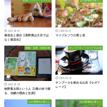
野菜・ハーブ・スパイス
山の植物&山暮らし
2021.02.01
2020.05.31
落花生と節分【長野県は大豆では
マイヅルソウの実と花
なく落花生】
植物・自然・環境の本
サンブーカ／イタリアのお酒
2019.03.10
サンブーカを飲めるお店【セガフ
2023.07.28
レード】
牧野富太郎という人【3冊の本で探
る、功績の理由と生涯】
山の植物&山暮らし
山の植物&山暮らし