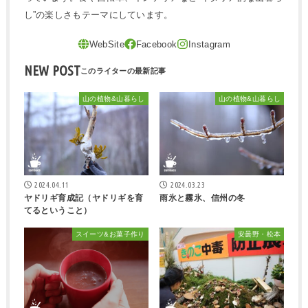
し”の楽しさもテーマにしています。
NEW POST
山の植物&山暮らし
山の植物&山暮らし
2024.04.11
2024.03.23
ヤドリギ育成記（ヤドリギを育
雨氷と霧氷、信州の冬
てるということ）
スイーツ&お菓子作り
安曇野・松本