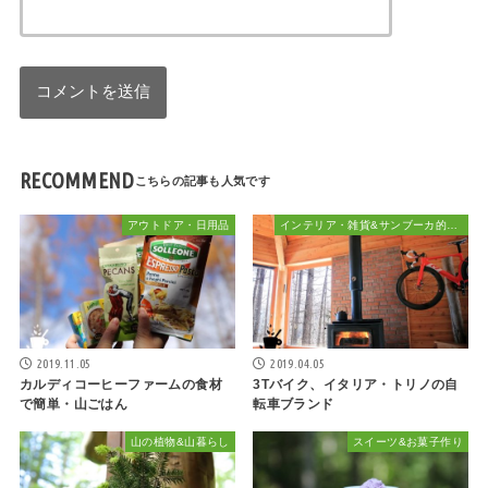
RECOMMEND
アウトドア・日用品
インテリア・雑貨&サンブーカ的おしゃれ
2019.11.05
2019.04.05
カルディコーヒーファームの食材
3Tバイク、イタリア・トリノの自
で簡単・山ごはん
転車ブランド
山の植物&山暮らし
スイーツ&お菓子作り