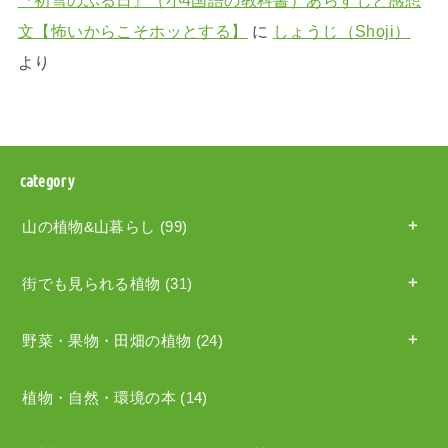
『初雪のふる日』（小4国語の教科書）あらすじと感想
文【怖いからこそホッとする】
に
しょうじ（Shoji）
より
category
山の植物&山暮らし
(99)
街でも見られる植物
(31)
野菜・果物・田畑の植物
(24)
植物・自然・環境の本
(14)