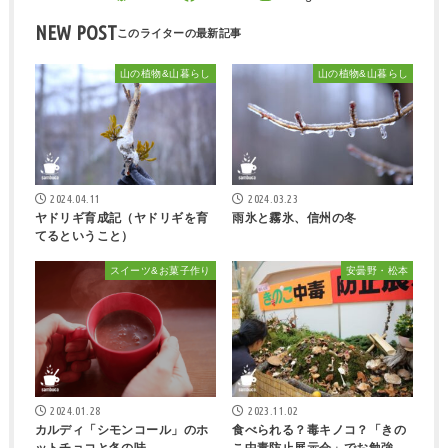
NEW POST
山の植物&山暮らし
山の植物&山暮らし
2024.04.11
2024.03.23
ヤドリギ育成記（ヤドリギを育
雨氷と霧氷、信州の冬
てるということ）
スイーツ&お菓子作り
安曇野・松本
2024.01.28
2023.11.02
カルディ「シモンコール」のホ
食べられる？毒キノコ？「きの