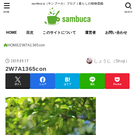
sambuca（サンブーカ）ブログ | 暮らしの植物図鑑
MENU
SEARCH
HOME
目次
このサイトについて
運営者
お問い合わせ
HOME
2W7A1365con
2019.09.17
しょうじ（Shoji）
2W7A1365con
ポスト
シェア
はてブ
送る
Pocket