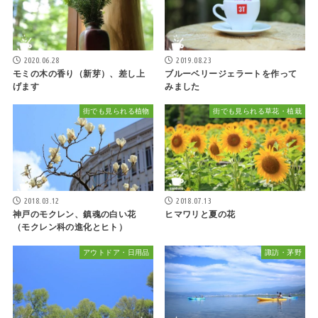
2020.06.28
2019.08.23
モミの木の香り（新芽）、差し上
ブルーベリージェラートを作って
げます
みました
街でも見られる植物
街でも見られる草花・植栽
2018.03.12
2018.07.13
神戸のモクレン、鎮魂の白い花
ヒマワリと夏の花
（モクレン科の進化とヒト）
アウトドア・日用品
諏訪・茅野