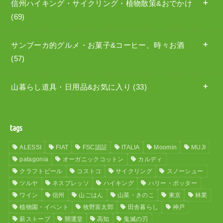
信州ハイキング・サイクリング・植物散策&おでかけ
(69)
サンブーカ的グルメ・お菓子&コーヒー、時々お酒
(57)
山暮らし道具・日用品&お気に入り
(33)
tags
ALESSI
FIAT
FSC認証
ITALIA
Moomin
MUJI
patagonia
オーガニックコットン
カルディ
クラフトビール
コストコ
サイクリング
スノーシュー
ツルヤ
ネスプレッソ
ハイキング
ハリー・ポッター
ワイン
信州
山ごはん
山菜・きのこ
東京
林業
植物園・イベント
牧野富太郎
田舎暮らし
神戸
薪ストーブ
開運堂
高知
鬼滅の刃