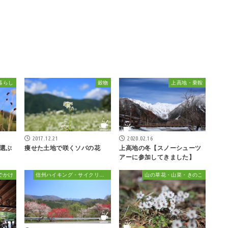
暮らし
穀物
上高地・乗鞍
2017.12.21
2020.02.16
選ぶ
痩せた土地で咲くソバの花
上高地の冬【スノーシューツ
アーに参加してきました】
でかけ
信州ハイキング・サイクリング・植物散策&おでかけ
山の草花・山菜・きのこ