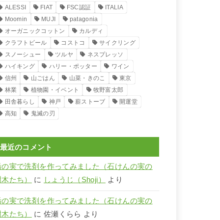
ALESSI
FIAT
FSC認証
ITALIA
Moomin
MUJI
patagonia
オーガニックコットン
カルディ
クラフトビール
コストコ
サイクリング
スノーシュー
ツルヤ
ネスプレッソ
ハイキング
ハリー・ポッター
ワイン
信州
山ごはん
山菜・きのこ
東京
林業
植物園・イベント
牧野富太郎
田舎暮らし
神戸
薪ストーブ
開運堂
高知
鬼滅の刃
最近のコメント
栃の実で洗剤を作ってみました（石けんの実の
樹木たち）
に
しょうじ（Shoji）
より
栃の実で洗剤を作ってみました（石けんの実の
樹木たち）
に
佐瀬くらら
より