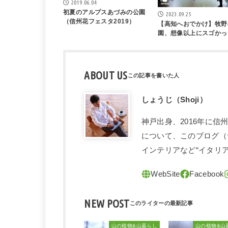
2019.06.04
初夏のアルプスあづみの公園
2023.09.25
（信州花フェスタ2019）
【高知へおでかけ】牧野
園、想像以上にスゴかっ
ABOUT US
しょうじ（Shoji）
神戸出身、2016年に
について、このブログ（
インテリアなど“イタリ
NEW POST
山の植物&山暮らし
山の植物&山