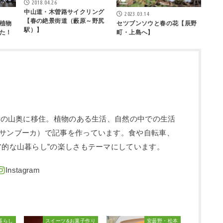
2018.04.26
中山道・木曽路サイクリング
2023.03.14
【春の絶景街道（藪原～野尻
植物
セツブンソウと春の花【辰野
駅）】
た！
町・上島へ】
信州の山奥に移住。植物のある生活、自然の中での生活
サンブーカ）で記事を作っています。食や自転車、
ア的な山暮らし”の楽しさもテーマにしています。
暮らし
スイーツ&お菓子作り
安曇野・松本