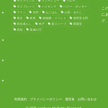
サイクリング
スノーシュー
ツルヤ
ネスプレッソ
ハイキング
ハリー・ポッター
こ
ワイン
信州
山ごはん
山菜・きのこ
に
東京
林業
植物園・イベント
牧野富太郎
グ
田舎暮らし
神戸
薪ストーブ
開運堂
高知
鬼滅の刃
利用規約
プライバシーポリシー
運営者
お問い合わせ