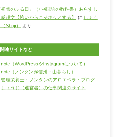
『初雪のふる日』（小4国語の教科書）あらすじ
と感想文【怖いからこそホッとする】
に
しょう
（Shoji）
より
関連サイトなど
・
note（WordPressやInstagramについて）
・
note（ノンタン@信州・山暮らし）
・
管理栄養士・ノンタンのアロエベラ・ブログ
・
しょうじ（運営者）の仕事関連のサイト