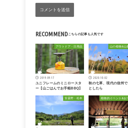
RECOMMEND
アウトドア・日用品
山の植物&山
2019.09.17
2020.10.02
ユニフレームのミニロースタ
秋の七草、現代の信州で
ー【山ごはんでお手軽BBQ】
としたら
安曇野・松本
植物的イベント&お