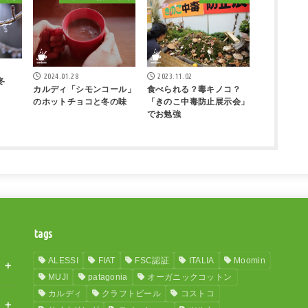
2024.01.28
2023.11.02
冬
カルディ「シモンコール」
食べられる？毒キノコ？
のホットチョコと冬の味
「きのこ中毒防止展示会」
でお勉強
tags
ALESSI
FIAT
FSC認証
ITALIA
Moomin
MUJI
patagonia
オーガニックコットン
カルディ
クラフトビール
コストコ