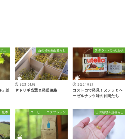
信州の山の植物「差し上げます」
山の植物&山暮らし
ヌテラ・パンのお供
2021.04.02
2020.10.23
春」差
ヤドリギ当選＆発送連絡
コストコで発見！ヌテラとヘ
ーゼルナッツ味の仲間たち
・松本
コーヒー・エスプレッソ
山の植物&山暮らし