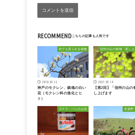
RECOMMEND
街でも見られる植物
2018.03.12
2021.05.14
神戸のモクレン、鎮魂の白い
【第2回】「信州の山の
花（モクレン科の進化とヒ
し上げます
ト）
ヌテラ・パンのお供
安曇野