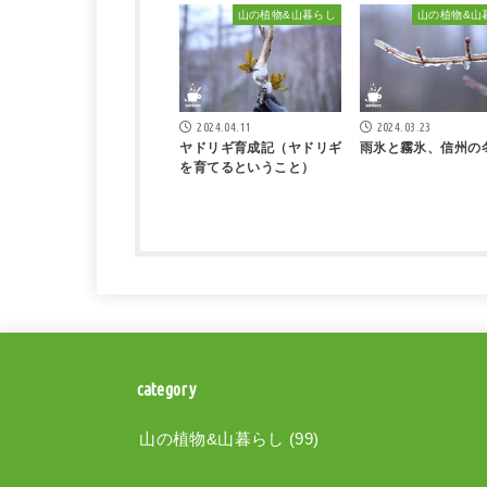
山の植物&山暮らし
山の植物&山
2024.04.11
2024.03.23
ヤドリギ育成記（ヤドリギ
雨氷と霧氷、信州の
を育てるということ）
category
山の植物&山暮らし
(99)