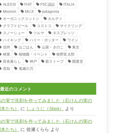
ALESSI
FIAT
FSC認証
ITALIA
Moomin
MUJI
patagonia
オーガニックコットン
カルディ
クラフトビール
コストコ
サイクリング
スノーシュー
ツルヤ
ネスプレッソ
ハイキング
ハリー・ポッター
ワイン
信州
山ごはん
山菜・きのこ
東京
林業
植物園・イベント
牧野富太郎
田舎暮らし
神戸
薪ストーブ
開運堂
高知
鬼滅の刃
最近のコメント
栃の実で洗剤を作ってみました（石けんの実の
樹木たち）
に
しょうじ（Shoji）
より
栃の実で洗剤を作ってみました（石けんの実の
樹木たち）
に
佐瀬くらら
より