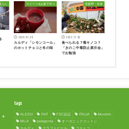
暮らし
スイーツ&お菓子作り
安曇野・松本
2024.01.28
2023.11.02
冬
カルディ「シモンコール」
食べられる？毒キノコ？
のホットチョコと冬の味
「きのこ中毒防止展示会」
でお勉強
tags
ALESSI
FIAT
FSC認証
ITALIA
Moomin
MUJI
patagonia
オーガニックコットン
カルディ
クラフトビール
コストコ