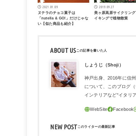
2021.01.09
2019.09.27
ヌテラのチョコ菓子は
美ヶ原高原サイクリング
「nutella & GO!」だけじゃな
イキングで植物散策
い【似た商品も紹介】
ABOUT US
しょうじ（Shoji）
神戸出身、2016年に
について、このブログ（
インテリアなど“イタリ
NEW POST