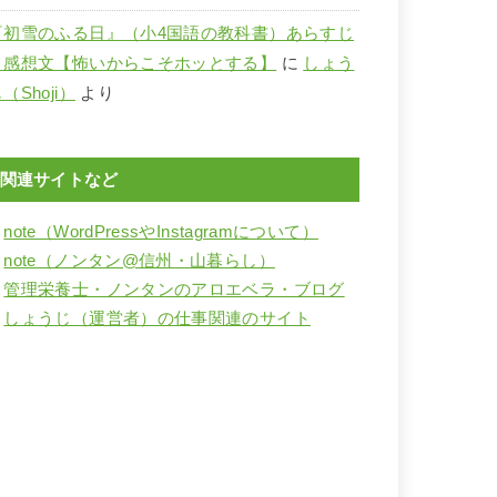
『初雪のふる日』（小4国語の教科書）あらすじ
と感想文【怖いからこそホッとする】
に
しょう
（Shoji）
より
関連サイトなど
・
note（WordPressやInstagramについて）
・
note（ノンタン@信州・山暮らし）
・
管理栄養士・ノンタンのアロエベラ・ブログ
・
しょうじ（運営者）の仕事関連のサイト