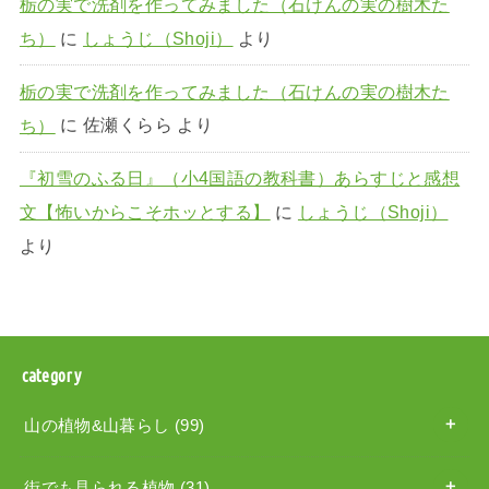
栃の実で洗剤を作ってみました（石けんの実の樹木た
ち）
に
しょうじ（Shoji）
より
栃の実で洗剤を作ってみました（石けんの実の樹木た
ち）
に
佐瀬くらら
より
『初雪のふる日』（小4国語の教科書）あらすじと感想
文【怖いからこそホッとする】
に
しょうじ（Shoji）
より
category
山の植物&山暮らし
(99)
街でも見られる植物
(31)