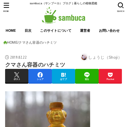
sambuca（サンブーカ）ブログ | 暮らしの植物図鑑
MENU
SEARCH
HOME
目次
このサイトについて
運営者
お問い合わせ
HOME
クマさん容器のハチミツ
2019.02.22
しょうじ（Shoji）
クマさん容器のハチミツ
ポスト
シェア
はてブ
送る
Pocket