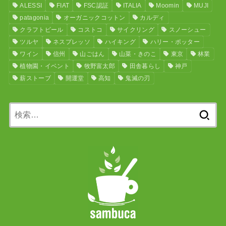
ALESSI
FIAT
FSC認証
ITALIA
Moomin
MUJI
patagonia
オーガニックコットン
カルディ
クラフトビール
コストコ
サイクリング
スノーシュー
ツルヤ
ネスプレッソ
ハイキング
ハリー・ポッター
ワイン
信州
山ごはん
山菜・きのこ
東京
林業
植物園・イベント
牧野富太郎
田舎暮らし
神戸
薪ストーブ
開運堂
高知
鬼滅の刃
検
索: