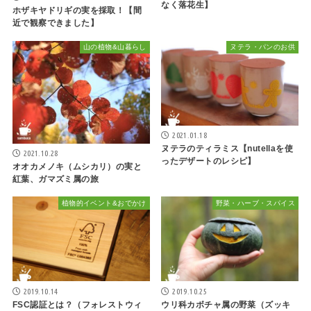
なく落花生】
ホザキヤドリギの実を採取！【間
近で観察できました】
山の植物&山暮らし
ヌテラ・パンのお供
2021.01.18
ヌテラのティラミス【nutellaを使
2021.10.28
ったデザートのレシピ】
オオカメノキ（ムシカリ）の実と
紅葉、ガマズミ属の旅
植物的イベント&おでかけ
野菜・ハーブ・スパイス
2019.10.14
2019.10.25
FSC認証とは？（フォレストウィ
ウリ科カボチャ属の野菜（ズッキ