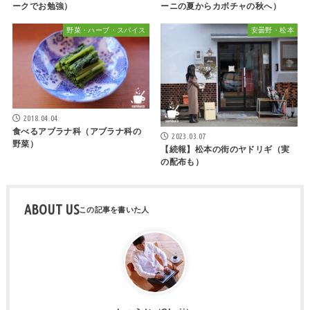
ークでお勉強）
ーニの夏からカボチャの秋へ）
野菜・ハーブ・スパイス
安曇野・松本
2018.04.04
食べるアブラナ科（アブラナ科の
2023.03.07
野菜）
【続報】松本の街のヤドリギ（実
の配布も）
ABOUT US