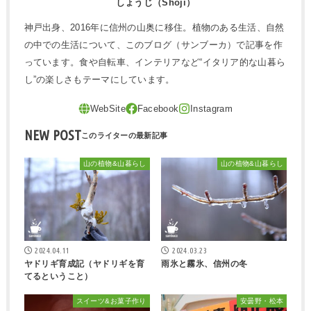
しょうじ（Shoji）
神戸出身、2016年に信州の山奥に移住。植物のある生活、自然
の中での生活について、このブログ（サンブーカ）で記事を作
っています。食や自転車、インテリアなど“イタリア的な山暮ら
し”の楽しさもテーマにしています。
NEW POST
山の植物&山暮らし
山の植物&山暮らし
2024.04.11
2024.03.23
ヤドリギ育成記（ヤドリギを育
雨氷と霧氷、信州の冬
てるということ）
スイーツ&お菓子作り
安曇野・松本