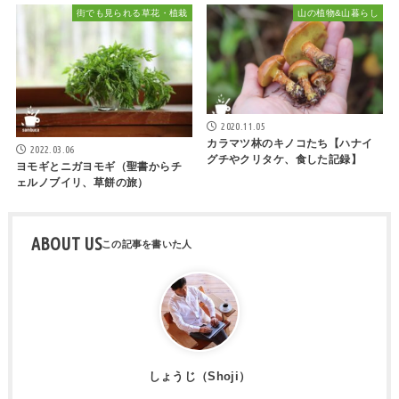
街でも見られる草花・植栽
山の植物&山暮らし
2020.11.05
カラマツ林のキノコたち【ハナイ
2022.03.06
グチやクリタケ、食した記録】
ヨモギとニガヨモギ（聖書からチ
ェルノブイリ、草餅の旅）
ABOUT US
しょうじ（Shoji）