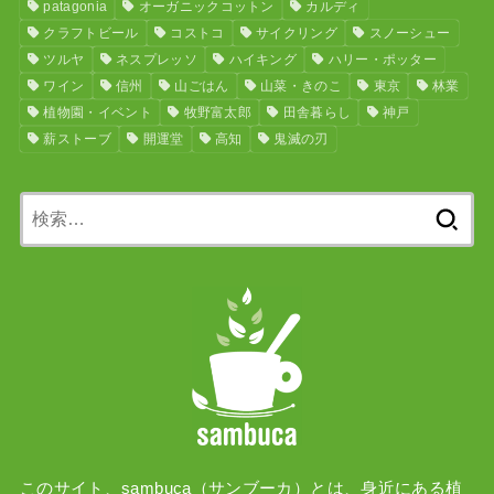
patagonia
オーガニックコットン
カルディ
クラフトビール
コストコ
サイクリング
スノーシュー
ツルヤ
ネスプレッソ
ハイキング
ハリー・ポッター
ワイン
信州
山ごはん
山菜・きのこ
東京
林業
植物園・イベント
牧野富太郎
田舎暮らし
神戸
薪ストーブ
開運堂
高知
鬼滅の刃
検
索:
このサイト、sambuca（サンブーカ）とは、身近にある植