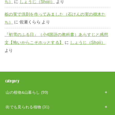
ち）
に
しょうじ（Shoji）
より
栃の実で洗剤を作ってみました（石けんの実の樹木た
ち）
に
佐瀬くらら
より
『初雪のふる日』（小4国語の教科書）あらすじと感想
文【怖いからこそホッとする】
に
しょうじ（Shoji）
より
category
山の植物&山暮らし
(99)
街でも見られる植物
(31)