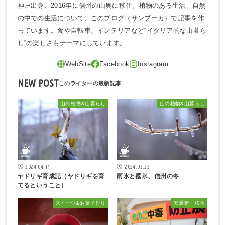
神戸出身、2016年に信州の山奥に移住。植物のある生活、自然
の中での生活について、このブログ（サンブーカ）で記事を作
っています。食や自転車、インテリアなど“イタリア的な山暮ら
し”の楽しさもテーマにしています。
NEW POST
山の植物&山暮らし
山の植物&山暮らし
2024.04.11
2024.03.23
ヤドリギ育成記（ヤドリギを育
雨氷と霧氷、信州の冬
てるということ）
スイーツ&お菓子作り
安曇野・松本