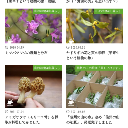
【唐辛子という植物の旅・続編】
か（『鬼滅の刃』を思い出す？）
山の植物&山暮らし
山の植物&山暮らし
2020.04.19
2020.05.26
ミツバツツジの種類と分布
ヤドリギの花と実の季節（半寄生
という植物の旅）
山の植物&山暮らし
信州の山の植物「差し上げます」
2021.07.04
2021.06.02
アミガサタケ（モリーユ茸）を採
「信州の山の春」改め「信州の山
取&料理してみました
の初夏」、発送完了しました