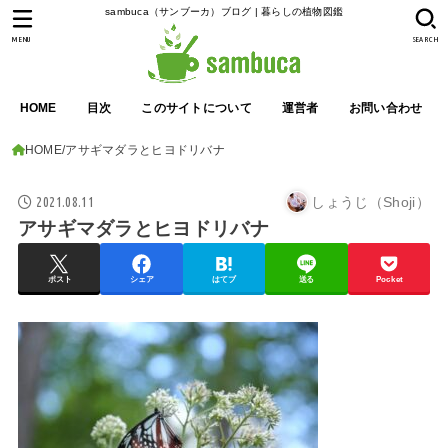
sambuca（サンブーカ）ブログ | 暮らしの植物図鑑
MENU
SEARCH
HOME
目次
このサイトについて
運営者
お問い合わせ
HOME
アサギマダラとヒヨドリバナ
2021.08.11
しょうじ（Shoji）
アサギマダラとヒヨドリバナ
ポスト
シェア
はてブ
送る
Pocket