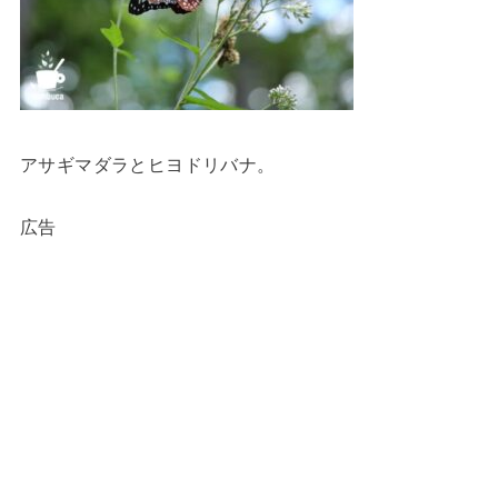
アサギマダラとヒヨドリバナ。
広告