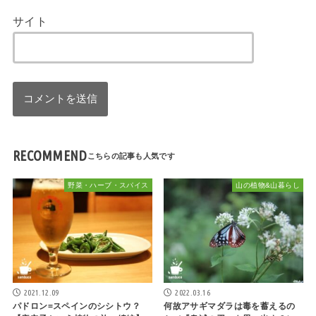
サイト
RECOMMEND
野菜・ハーブ・スパイス
山の植物&山暮らし
2021.12.09
2022.03.16
パドロン=スペインのシシトウ？
何故アサギマダラは毒を蓄えるの