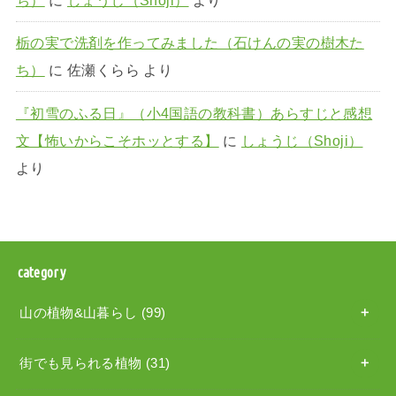
栃の実で洗剤を作ってみました（石けんの実の樹木た
ち）
に
佐瀬くらら
より
『初雪のふる日』（小4国語の教科書）あらすじと感想
文【怖いからこそホッとする】
に
しょうじ（Shoji）
より
category
山の植物&山暮らし
(99)
街でも見られる植物
(31)