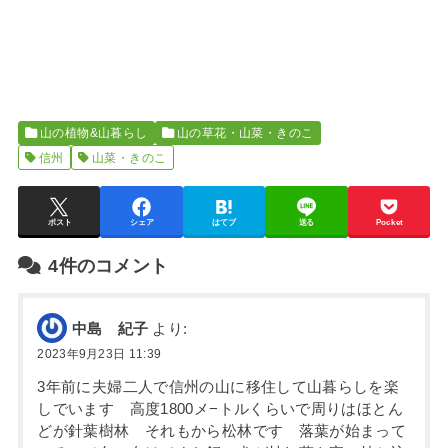
山の植物&山暮らし
山の草花・山菜・きのこ
信州
山菜・きのこ
ポスト
シェア
はてブ
送る
Pocket
4件のコメント
中島 紀子
より:
2023年9月23日 11:39
3年前に夫婦二人で信州の山に移住して山暮らしを楽
しでいます 高度1800メ−トルくらいで周りはほとん
どが針葉樹林 それもから松林です 落葉が始まって