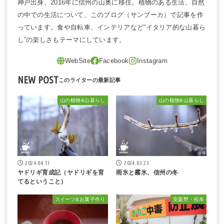
神戸出身、2016年に信州の山奥に移住。植物のある生活、自然
の中での生活について、このブログ（サンブーカ）で記事を作
っています。食や自転車、インテリアなど“イタリア的な山暮ら
し”の楽しさもテーマにしています。
NEW POST
山の植物&山暮らし
山の植物&山暮らし
2024.04.11
2024.03.23
ヤドリギ育成記（ヤドリギを育
雨氷と霧氷、信州の冬
てるということ）
スイーツ&お菓子作り
安曇野・松本