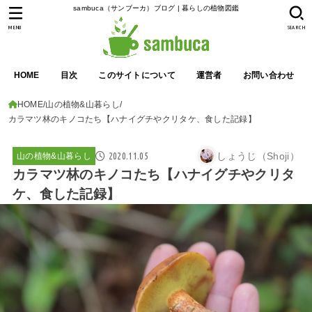
sambuca（サンブーカ）ブログ | 暮らしの植物図鑑
MENU
SEARCH
HOME
目次
このサイトについて
運営者
お問い合わせ
HOME
山の植物&山暮らし
カラマツ林のキノコたち【ハナイグチやクリタケ、食した記録】
2020.11.05
しょうじ（Shoji）
山の植物&山暮らし
カラマツ林のキノコたち【ハナイグチやクリタ
ケ、食した記録】