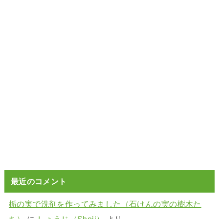
最近のコメント
栃の実で洗剤を作ってみました（石けんの実の樹木た
ち）
に
しょうじ（Shoji）
より