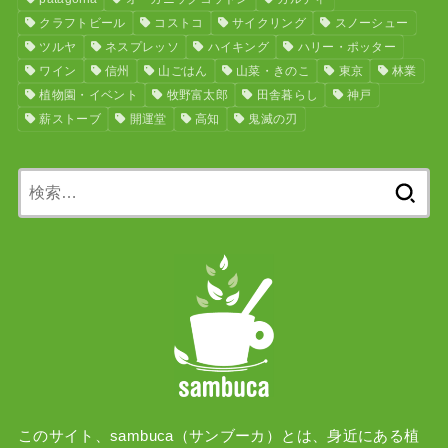
クラフトビール
コストコ
サイクリング
スノーシュー
ツルヤ
ネスプレッソ
ハイキング
ハリー・ポッター
ワイン
信州
山ごはん
山菜・きのこ
東京
林業
植物園・イベント
牧野富太郎
田舎暮らし
神戸
薪ストーブ
開運堂
高知
鬼滅の刃
検
索:
このサイト、sambuca（サンブーカ）とは、身近にある植