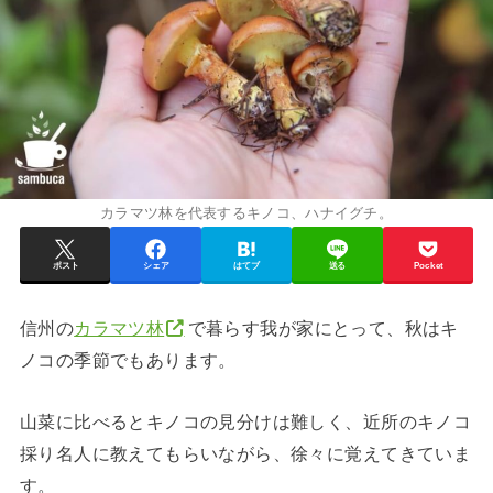
カラマツ林を代表するキノコ、ハナイグチ。
ポスト
シェア
はてブ
送る
Pocket
信州の
カラマツ林
で暮らす我が家にとって、秋はキ
ノコの季節でもあります。
山菜に比べるとキノコの見分けは難しく、近所のキノコ
採り名人に教えてもらいながら、徐々に覚えてきていま
す。