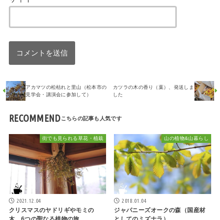
アカマツの松枯れと里山（松本市の
カツラの木の香り（葉）、発送しま
見学会・講演会に参加して）
した
RECOMMEND
街でも見られる草花・植栽
山の植物&山暮らし
2021.12.04
2018.01.04
クリスマスのヤドリギやモミの
ジャパニーズオークの森（国産材
木、6つの聖なる植物の旅
としてのミズナラ）