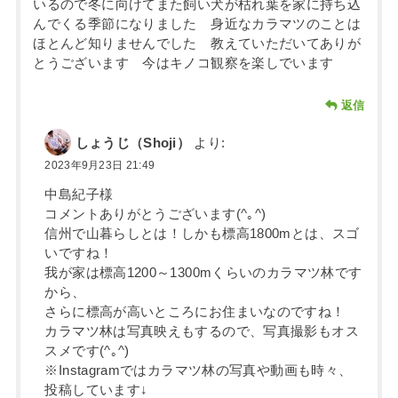
いるので冬に向けてまた飼い犬が枯れ葉を家に持ち込
んでくる季節になりました 身近なカラマツのことは
ほとんど知りませんでした 教えていただいてありが
とうございます 今はキノコ観察を楽しでいます
返信
しょうじ（Shoji）
より:
2023年9月23日 21:49
中島紀子様
コメントありがとうございます(^｡^)
信州で山暮らしとは！しかも標高1800mとは、スゴ
いですね！
我が家は標高1200～1300mくらいのカラマツ林です
から、
さらに標高が高いところにお住まいなのですね！
カラマツ林は写真映えもするので、写真撮影もオス
スメです(^｡^)
※Instagramではカラマツ林の写真や動画も時々、
投稿しています↓