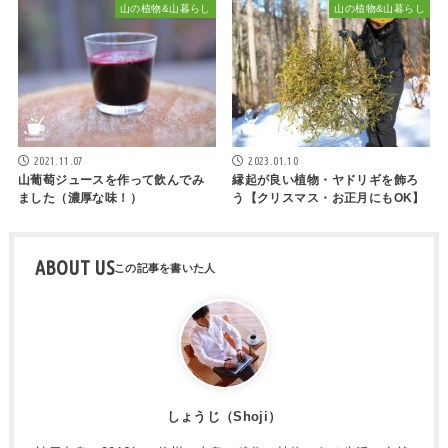
山の植物&山暮らし
山の植物&山暮らし
2021.11.07
2023.01.10
山葡萄ジュースを作って飲んでみ
縁起が良い植物・ヤドリギを飾ろ
ました（濃厚な味！）
う【クリスマス・お正月にもOK】
ABOUT US
しょうじ（Shoji）