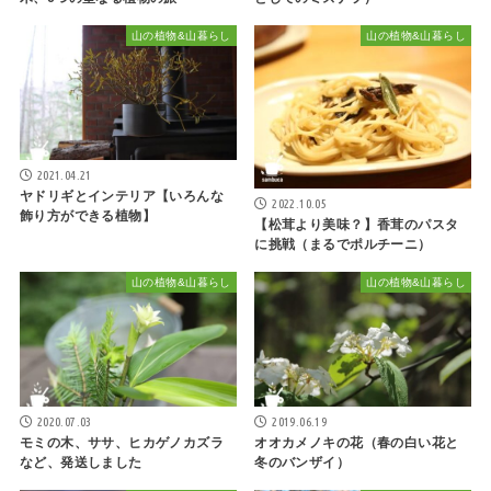
山の植物&山暮らし
山の植物&山暮らし
2021.04.21
ヤドリギとインテリア【いろんな
2022.10.05
飾り方ができる植物】
【松茸より美味？】香茸のパスタ
に挑戦（まるでポルチーニ）
山の植物&山暮らし
山の植物&山暮らし
2020.07.03
2019.06.19
モミの木、ササ、ヒカゲノカズラ
オオカメノキの花（春の白い花と
など、発送しました
冬のバンザイ）