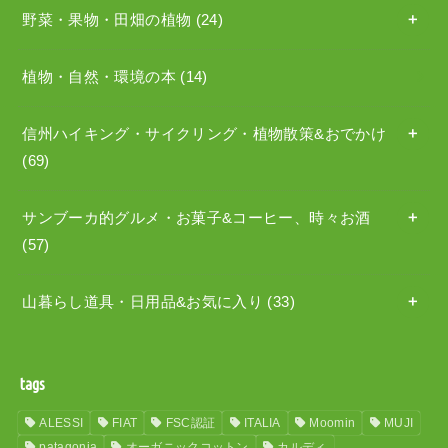
野菜・果物・田畑の植物
(24)
植物・自然・環境の本
(14)
信州ハイキング・サイクリング・植物散策&おでかけ
(69)
サンブーカ的グルメ・お菓子&コーヒー、時々お酒
(57)
山暮らし道具・日用品&お気に入り
(33)
tags
ALESSI
FIAT
FSC認証
ITALIA
Moomin
MUJI
patagonia
オーガニックコットン
カルディ