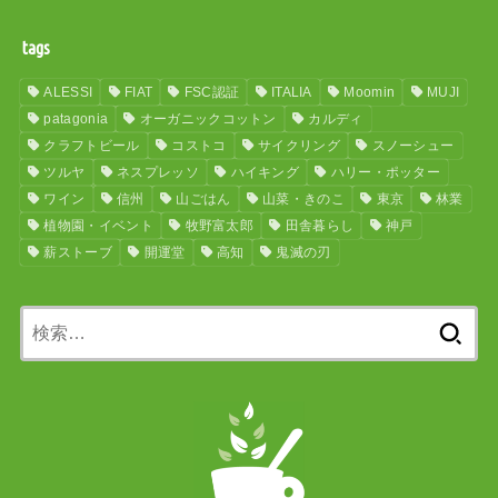
tags
ALESSI
FIAT
FSC認証
ITALIA
Moomin
MUJI
patagonia
オーガニックコットン
カルディ
クラフトビール
コストコ
サイクリング
スノーシュー
ツルヤ
ネスプレッソ
ハイキング
ハリー・ポッター
ワイン
信州
山ごはん
山菜・きのこ
東京
林業
植物園・イベント
牧野富太郎
田舎暮らし
神戸
薪ストーブ
開運堂
高知
鬼滅の刃
検
索: