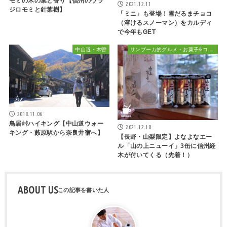
モミの木の葉と香り【信州のウラ
2021.12.11
ジロモミと針葉樹】
「ミニ」も登場！雪だるまチョコ
（溶けるスノーマン）をカルディ
で今年もGET
中山道・木曽
サンブーカ的グルメ・お菓子&コーヒー、時々お酒
2018.11.06
鳥居峠ハイキング【中山道ウォー
2021.12.18
キング・藪原駅から奈良井宿へ】
【長野・山梨限定】よなよなエー
ル「山の上ニューイ」3缶に信州経
木が付いてくる（先着！）
ABOUT US