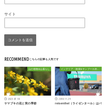
サイト
RECOMMEND
山の植物&山暮らし
インテリア・雑貨&サンブーカ的おしゃれ
2023.07.18
2018.11.29
ヤマブキの花と実の季節
reisenthel（ライゼンタール）はバ