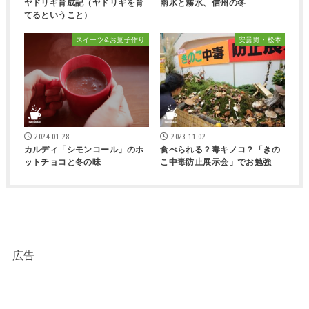
ヤドリギ育成記（ヤドリギを育
雨氷と霧氷、信州の冬
てるということ）
スイーツ&お菓子作り
安曇野・松本
2024.01.28
2023.11.02
カルディ「シモンコール」のホ
食べられる？毒キノコ？「きの
ットチョコと冬の味
こ中毒防止展示会」でお勉強
広告