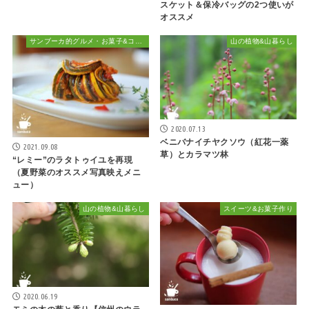
スケット＆保冷バッグの2つ使いが
オススメ
サンブーカ的グルメ・お菓子&コーヒー、時々お酒
山の植物&山暮らし
2020.07.13
ベニバナイチヤクソウ（紅花一薬
2021.09.08
草）とカラマツ林
“レミー”のラタトゥイユを再現
（夏野菜のオススメ写真映えメニ
ュー）
山の植物&山暮らし
スイーツ&お菓子作り
2020.06.19