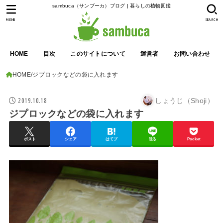
sambuca（サンブーカ）ブログ | 暮らしの植物図鑑
MENU
SEARCH
HOME
目次
このサイトについて
運営者
お問い合わせ
HOME
ジプロックなどの袋に入れます
2019.10.18
しょうじ（Shoji）
ジプロックなどの袋に入れます
ポスト
シェア
はてブ
送る
Pocket