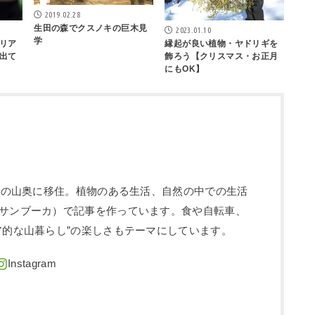
2019.02.28
生田の森でクスノキの巨木見
2023.01.10
学
リア
縁起が良い植物・ヤドリギを
出て
飾ろう【クリスマス・お正月
にもOK】
信州の山奥に移住。植物のある生活、自然の中での生活
サンブーカ）で記事を作っています。食や自転車、
ア的な山暮らし”の楽しさもテーマにしています。