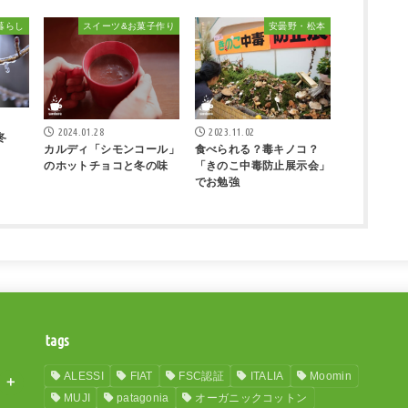
暮らし
スイーツ&お菓子作り
安曇野・松本
2024.01.28
2023.11.02
冬
カルディ「シモンコール」
食べられる？毒キノコ？
のホットチョコと冬の味
「きのこ中毒防止展示会」
でお勉強
tags
ALESSI
FIAT
FSC認証
ITALIA
Moomin
MUJI
patagonia
オーガニックコットン