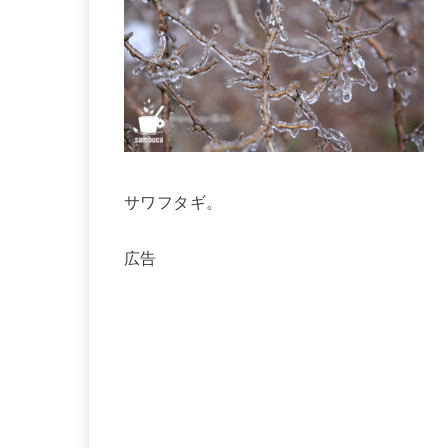
サワフタギ。
広告