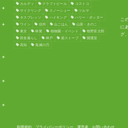
カルディ
クラフトビール
コストコ
サイクリング
スノーシュー
ツルヤ
ネスプレッソ
ハイキング
ハリー・ポッター
こ
ワイン
信州
山ごはん
山菜・きのこ
に
東京
林業
植物園・イベント
牧野富太郎
グ
田舎暮らし
神戸
薪ストーブ
開運堂
高知
鬼滅の刃
利用規約
プライバシーポリシー
運営者
お問い合わせ