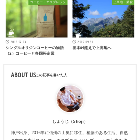
コーヒー・エスプレッソ
上高地・乗鞍
2018.07.23
2019.09.21
シングルオリジンコーヒーの物語
徳本峠超えで上高地へ
（2）コーヒーと多国籍企業
ABOUT US
しょうじ（Shoji）
神戸出身、2016年に信州の山奥に移住。植物のある生活、自然