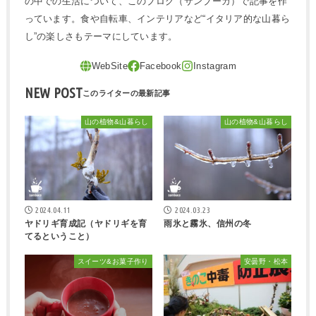
の中での生活について、このブログ（サンブーカ）で記事を作
っています。食や自転車、インテリアなど“イタリア的な山暮ら
し”の楽しさもテーマにしています。
NEW POST
山の植物&山暮らし
山の植物&山暮らし
2024.04.11
2024.03.23
ヤドリギ育成記（ヤドリギを育
雨氷と霧氷、信州の冬
てるということ）
スイーツ&お菓子作り
安曇野・松本