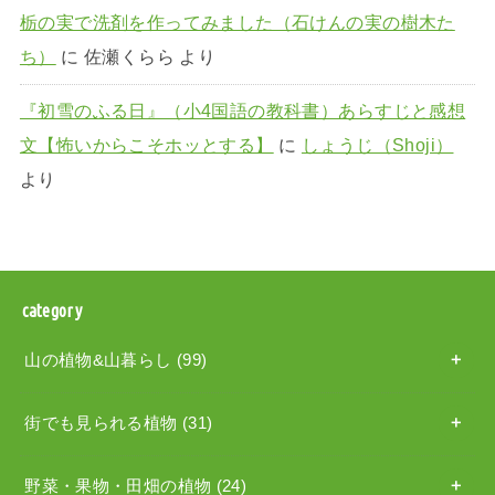
栃の実で洗剤を作ってみました（石けんの実の樹木た
ち）
に
佐瀬くらら
より
『初雪のふる日』（小4国語の教科書）あらすじと感想
文【怖いからこそホッとする】
に
しょうじ（Shoji）
より
category
山の植物&山暮らし
(99)
街でも見られる植物
(31)
野菜・果物・田畑の植物
(24)