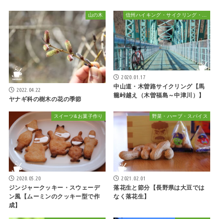
山の木
信州ハイキング・サイクリング・植物散策&おでかけ
2020.01.17
中山道・木曽路サイクリング【馬
2022.04.22
籠峠越え（木曽福島～中津川）】
ヤナギ科の樹木の花の季節
スイーツ&お菓子作り
野菜・ハーブ・スパイス
2020.05.20
2021.02.01
ジンジャークッキー・スウェーデ
落花生と節分【長野県は大豆では
ン風【ムーミンのクッキー型で作
なく落花生】
成】