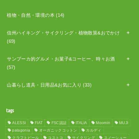
植物・自然・環境の本
(14)
信州ハイキング・サイクリング・植物散策&おでかけ
(69)
サンブーカ的グルメ・お菓子&コーヒー、時々お酒
(57)
山暮らし道具・日用品&お気に入り
(33)
tags
ALESSI
FIAT
FSC認証
ITALIA
Moomin
MUJI
patagonia
オーガニックコットン
カルディ
クラフトビール
コストコ
サイクリング
スノーシュー