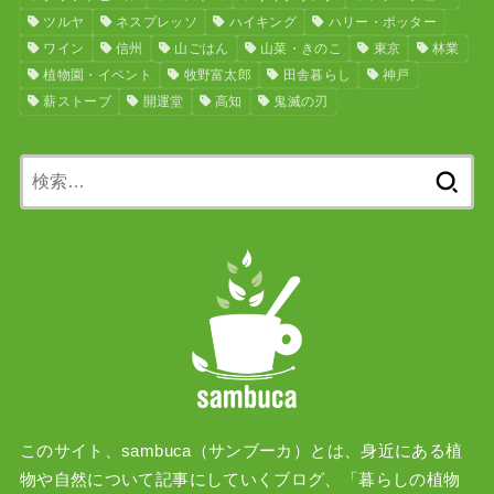
ツルヤ
ネスプレッソ
ハイキング
ハリー・ポッター
ワイン
信州
山ごはん
山菜・きのこ
東京
林業
植物園・イベント
牧野富太郎
田舎暮らし
神戸
薪ストーブ
開運堂
高知
鬼滅の刃
検
索:
このサイト、sambuca（サンブーカ）とは、身近にある植
物や自然について記事にしていくブログ、「暮らしの植物