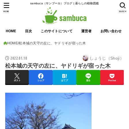
sambuca（サンブーカ）ブログ | 暮らしの植物図鑑
MENU
SEARCH
HOME
目次
このサイトについて
運営者
お問い合わせ
HOME
松本城の天守の左に、ヤドリギが宿った木
2022.01.10
しょうじ（Shoji）
松本城の天守の左に、ヤドリギが宿った木
ポスト
シェア
はてブ
送る
Pocket