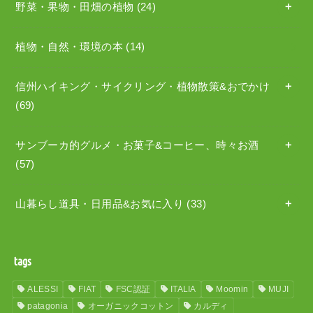
野菜・果物・田畑の植物
(24)
植物・自然・環境の本
(14)
信州ハイキング・サイクリング・植物散策&おでかけ
(69)
サンブーカ的グルメ・お菓子&コーヒー、時々お酒
(57)
山暮らし道具・日用品&お気に入り
(33)
tags
ALESSI
FIAT
FSC認証
ITALIA
Moomin
MUJI
patagonia
オーガニックコットン
カルディ