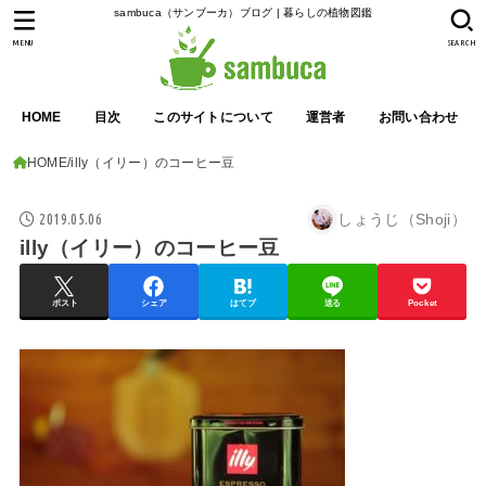
sambuca（サンブーカ）ブログ | 暮らしの植物図鑑
MENU
SEARCH
HOME
目次
このサイトについて
運営者
お問い合わせ
HOME
illy（イリー）のコーヒー豆
2019.05.06
しょうじ（Shoji）
illy（イリー）のコーヒー豆
ポスト
シェア
はてブ
送る
Pocket