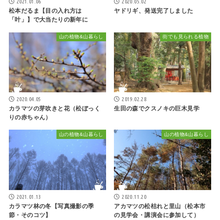
2021.01.06
2020.05.02
松本だるま【目の入れ方は
ヤドリギ、発送完了しました
「叶」】で大当たりの新年に
山の植物&山暮らし
街でも見られる植物
2020.04.05
2019.02.28
カラマツの芽吹きと花（松ぼっく
生田の森でクスノキの巨木見学
りの赤ちゃん）
山の植物&山暮らし
山の植物&山暮らし
2021.01.13
2020.11.20
カラマツ林の冬【写真撮影の季
アカマツの松枯れと里山（松本市
節・そのコツ】
の見学会・講演会に参加して）