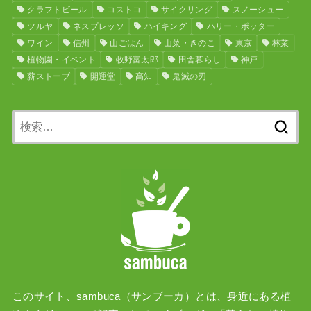
クラフトビール
コストコ
サイクリング
スノーシュー
ツルヤ
ネスプレッソ
ハイキング
ハリー・ポッター
ワイン
信州
山ごはん
山菜・きのこ
東京
林業
植物園・イベント
牧野富太郎
田舎暮らし
神戸
薪ストーブ
開運堂
高知
鬼滅の刃
検
索:
このサイト、sambuca（サンブーカ）とは、身近にある植