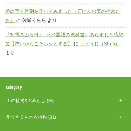
栃の実で洗剤を作ってみました（石けんの実の樹木た
ち）
に
佐瀬くらら
より
『初雪のふる日』（小4国語の教科書）あらすじと感想
文【怖いからこそホッとする】
に
しょうじ（Shoji）
より
category
山の植物&山暮らし
(99)
街でも見られる植物
(31)