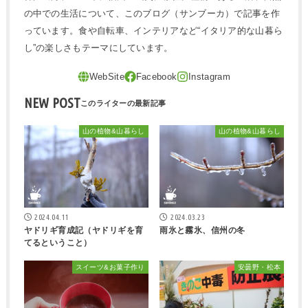
の中での生活について、このブログ（サンブーカ）で記事を作
っています。食や自転車、インテリアなど“イタリア的な山暮ら
し”の楽しさもテーマにしています。
NEW POST
山の植物&山暮らし
山の植物&山暮らし
2024.04.11
2024.03.23
ヤドリギ育成記（ヤドリギを育
雨氷と霧氷、信州の冬
てるということ）
スイーツ&お菓子作り
安曇野・松本