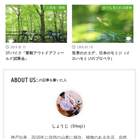
上高地・乗鞍
街でも見られる植物
2019.07.17
2018.01.19
3Tバイク「乗鞍アウトドアフィー
世界のカエデ、日本のモミジ（イ
ルド試乗会」
ロハモミジのプロペラ）
ABOUT US
しょうじ（Shoji）
神戸出身、2016年に信州の山奥に移住。植物のある生活、自然