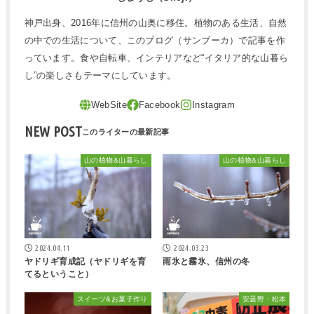
神戸出身、2016年に信州の山奥に移住。植物のある生活、自然
の中での生活について、このブログ（サンブーカ）で記事を作
っています。食や自転車、インテリアなど“イタリア的な山暮ら
し”の楽しさもテーマにしています。
NEW POST
山の植物&山暮らし
山の植物&山暮らし
2024.04.11
2024.03.23
ヤドリギ育成記（ヤドリギを育
雨氷と霧氷、信州の冬
てるということ）
スイーツ&お菓子作り
安曇野・松本