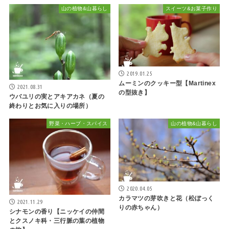
山の植物&山暮らし
スイーツ&お菓子作り
2019.01.25
ムーミンのクッキー型【Martinex
2021.08.31
の型抜き】
ウバユリの実とアキアカネ（夏の
終わりとお気に入りの場所）
野菜・ハーブ・スパイス
山の植物&山暮らし
2020.04.05
カラマツの芽吹きと花（松ぼっく
2021.11.29
りの赤ちゃん）
シナモンの香り【ニッケイの仲間
とクスノキ科・三行脈の葉の植物