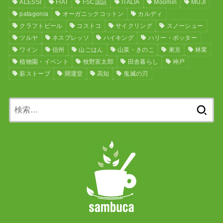
ALESSI
FIAT
FSC認証
ITALIA
Moomin
MUJI
patagonia
オーガニックコットン
カルディ
クラフトビール
コストコ
サイクリング
スノーシュー
ツルヤ
ネスプレッソ
ハイキング
ハリー・ポッター
ワイン
信州
山ごはん
山菜・きのこ
東京
林業
植物園・イベント
牧野富太郎
田舎暮らし
神戸
薪ストーブ
開運堂
高知
鬼滅の刃
検
索: