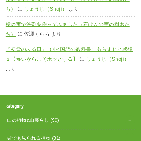
ち）
に
しょうじ（Shoji）
より
栃の実で洗剤を作ってみました（石けんの実の樹木た
ち）
に
佐瀬くらら
より
『初雪のふる日』（小4国語の教科書）あらすじと感想
文【怖いからこそホッとする】
に
しょうじ（Shoji）
より
category
山の植物&山暮らし
(99)
街でも見られる植物
(31)