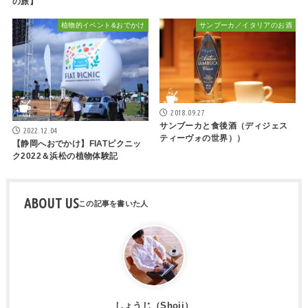
の旅】
植物的イベント&おでかけ
サンブーカ／イタリアのお酒
2018.09.27
サンブーカと食後酒（ディジェス
2022.12.04
ティーヴォの世界））
【静岡へおでかけ】FIATピクニッ
ク2022＆浜松の植物体験記
ABOUT US
しょうじ（Shoji）