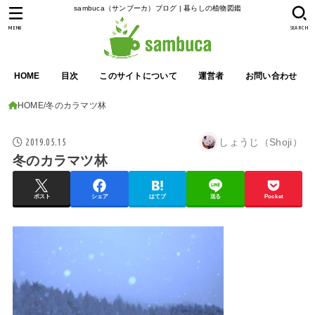
sambuca（サンブーカ）ブログ | 暮らしの植物図鑑
MENU
SEARCH
HOME
目次
このサイトについて
運営者
お問い合わせ
HOME
冬のカラマツ林
2019.05.15
しょうじ（Shoji）
冬のカラマツ林
ポスト
シェア
はてブ
送る
Pocket