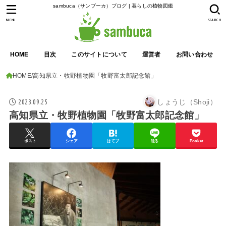
sambuca（サンブーカ）ブログ | 暮らしの植物図鑑
MENU
SEARCH
HOME
目次
このサイトについて
運営者
お問い合わせ
HOME
高知県立・牧野植物園「牧野富太郎記念館」
2023.09.25
しょうじ（Shoji）
高知県立・牧野植物園「牧野富太郎記念館」
ポスト
シェア
はてブ
送る
Pocket