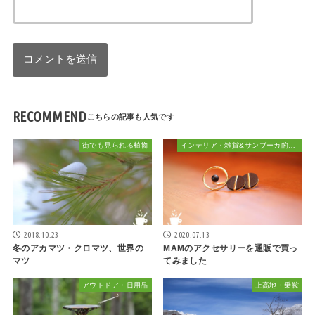
RECOMMEND
街でも見られる植物
インテリア・雑貨&サンブーカ的おしゃれ
2018.10.23
2020.07.13
冬のアカマツ・クロマツ、世界の
MAMのアクセサリーを通販で買っ
マツ
てみました
アウトドア・日用品
上高地・乗鞍