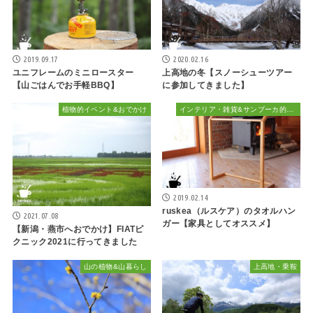
2019.09.17
2020.02.16
ユニフレームのミニロースター
上高地の冬【スノーシューツアー
【山ごはんでお手軽BBQ】
に参加してきました】
植物的イベント&おでかけ
インテリア・雑貨&サンブーカ的おしゃれ
2019.02.14
ruskea（ルスケア）のタオルハン
2021.07.08
ガー【家具としてオススメ】
【新潟・燕市へおでかけ】FIATピ
クニック2021に行ってきました
山の植物&山暮らし
上高地・乗鞍