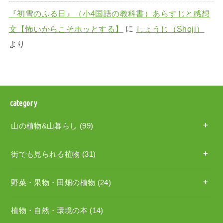
『初雪のふる日』（小4国語の教科書）あらすじと感想
文【怖いからこそホッとする】
に
しょうじ（Shoji）
より
category
山の植物&山暮らし
(99)
街でも見られる植物
(31)
野菜・果物・田畑の植物
(24)
植物・自然・環境の本
(14)