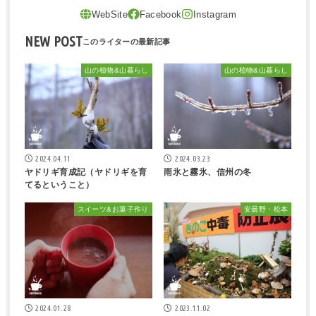
NEW POST
山の植物&山暮らし
山の植物&山暮らし
2024.04.11
2024.03.23
ヤドリギ育成記（ヤドリギを育
雨氷と霧氷、信州の冬
てるということ）
スイーツ&お菓子作り
安曇野・松本
2024.01.28
2023.11.02