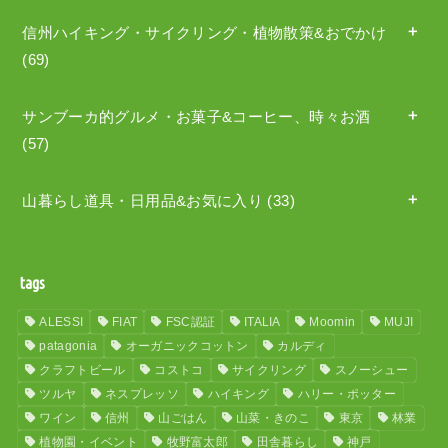
信州ハイキング・サイクリング・植物散策&おでかけ
(69)
サンブーカ的グルメ・お菓子&コーヒー、時々お酒
(57)
山暮らし道具・日用品&お気に入り
(33)
tags
ALESSI
FIAT
FSC認証
ITALIA
Moomin
MUJI
patagonia
オーガニックコットン
カルディ
クラフトビール
コストコ
サイクリング
スノーシュー
ツルヤ
ネスプレッソ
ハイキング
ハリー・ポッター
ワイン
信州
山ごはん
山菜・きのこ
東京
林業
植物園・イベント
牧野富太郎
田舎暮らし
神戸