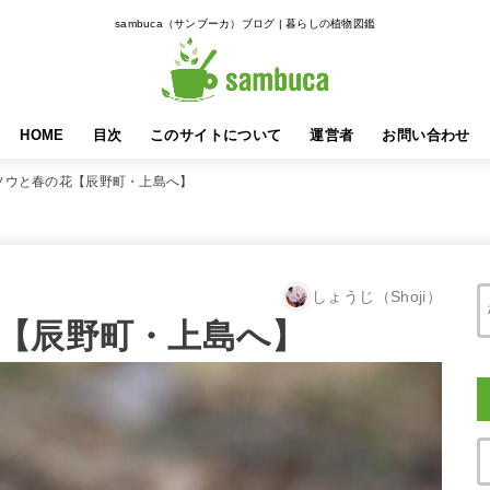
sambuca（サンブーカ）ブログ | 暮らしの植物図鑑
HOME
目次
このサイトについて
運営者
お問い合わせ
ソウと春の花【辰野町・上島へ】
しょうじ（Shoji）
【辰野町・上島へ】