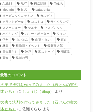
ALESSI
FIAT
FSC認証
ITALIA
Moomin
MUJI
patagonia
オーガニックコットン
カルディ
クラフトビール
コストコ
サイクリング
スノーシュー
ツルヤ
ネスプレッソ
ハイキング
ハリー・ポッター
ワイン
信州
山ごはん
山菜・きのこ
東京
林業
植物園・イベント
牧野富太郎
田舎暮らし
神戸
薪ストーブ
開運堂
高知
鬼滅の刃
最近のコメント
栃の実で洗剤を作ってみました（石けんの実の
樹木たち）
に
しょうじ（Shoji）
より
栃の実で洗剤を作ってみました（石けんの実の
樹木たち）
に
佐瀬くらら
より