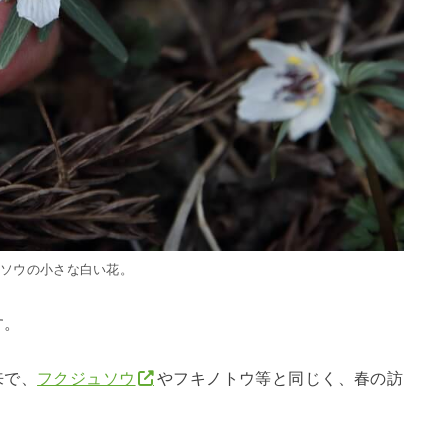
ンソウの小さな白い花。
す。
来で、
フクジュソウ
やフキノトウ等と同じく、春の訪