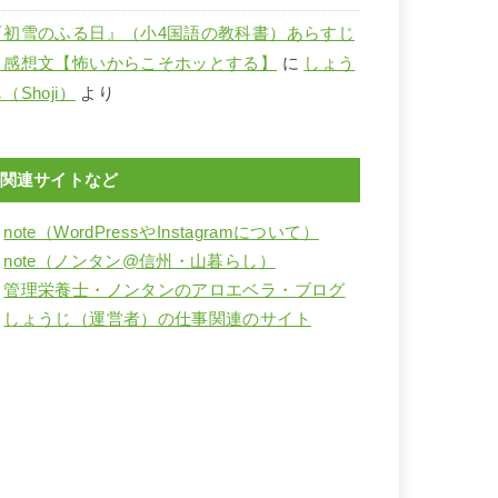
『初雪のふる日』（小4国語の教科書）あらすじ
と感想文【怖いからこそホッとする】
に
しょう
（Shoji）
より
関連サイトなど
・
note（WordPressやInstagramについて）
・
note（ノンタン@信州・山暮らし）
・
管理栄養士・ノンタンのアロエベラ・ブログ
・
しょうじ（運営者）の仕事関連のサイト