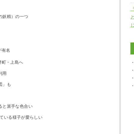
の妖精）の一つ
じ
が有名
野町・上島へ
利用
図」も
ると派手な色合い
ている様子が愛らしい