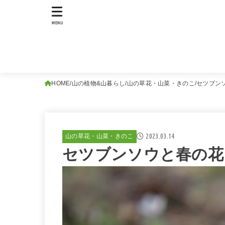
MENU
HOME
山の植物&山暮らし
山の草花・山菜・きのこ
セツブン
2023.03.14
山の草花・山菜・きのこ
セツブンソウと春の花