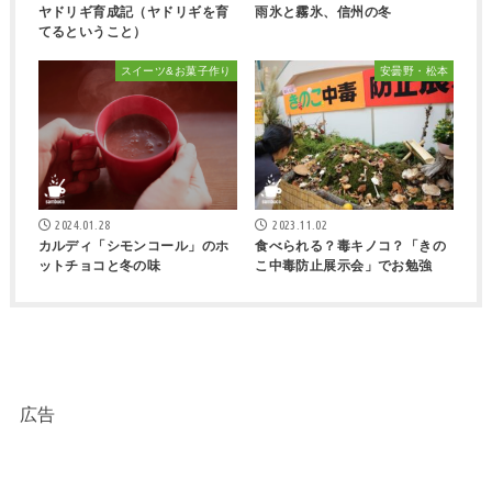
ヤドリギ育成記（ヤドリギを育
雨氷と霧氷、信州の冬
てるということ）
スイーツ&お菓子作り
安曇野・松本
2024.01.28
2023.11.02
カルディ「シモンコール」のホ
食べられる？毒キノコ？「きの
ットチョコと冬の味
こ中毒防止展示会」でお勉強
広告