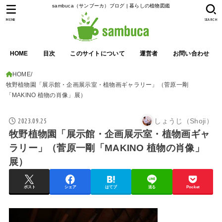
sambuca（サンブーカ）ブログ | 暮らしの植物図鑑
MENU
SEARCH
HOME
目次
このサイトについて
運営者
お問い合わせ
HOME
牧野植物園「展示館・企画展示室・植物画ギャラリー」（菅原一剛
「MAKINO 植物の肖像」展）
2023.09.25
しょうじ（Shoji）
牧野植物園「展示館・企画展示室・植物画ギャ
ラリー」（菅原一剛「MAKINO 植物の肖像」
展）
ポスト
シェア
はてブ
送る
Pocket