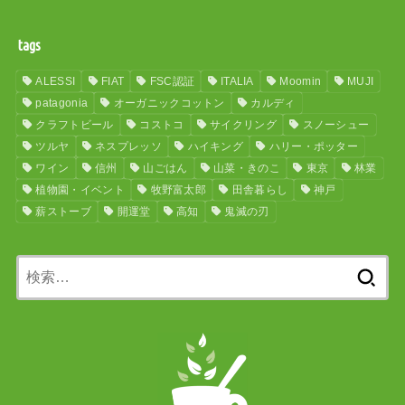
tags
ALESSI
FIAT
FSC認証
ITALIA
Moomin
MUJI
patagonia
オーガニックコットン
カルディ
クラフトビール
コストコ
サイクリング
スノーシュー
ツルヤ
ネスプレッソ
ハイキング
ハリー・ポッター
ワイン
信州
山ごはん
山菜・きのこ
東京
林業
植物園・イベント
牧野富太郎
田舎暮らし
神戸
薪ストーブ
開運堂
高知
鬼滅の刃
検
索: