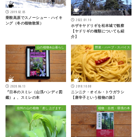
2019.02.05
乗鞍高原でスノーシュー・ハイキ
2022.01.10
ング（冬の植物散策）
ホザキヤドリギを松本城で観察
【ヤドリギの種類についても紹
介】
山の植物&山暮らし
野菜・ハーブ・スパイス
2020.06.13
2018.10.08
『日本のスミレ（山渓ハンディ図
ニンニク・オイル・トウガラシ
鑑）』、スミレの本
【唐辛子という植物の旅】
信州の山の植物「差し上げます」
植物・自然・環境の本