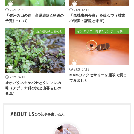
2021.05.21
2020.12.16
「信州の山の春」当選連絡&発送の
『森林未来会議』を読んで（林業
予定について
の現実・課題と未来）
山の植物&山暮らし
インテリア・雑貨&サンブーカ的おしゃれ
2020.07.13
MAMのアクセサリーを通販で買っ
2021.06.18
てみました
オオバタネツケバナとクレソンの
味（アブラナ科の旅と山暮らしの
食卓）
ABOUT US