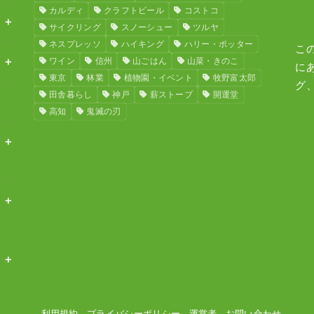
カルディ
クラフトビール
コストコ
サイクリング
スノーシュー
ツルヤ
ネスプレッソ
ハイキング
ハリー・ポッター
こ
ワイン
信州
山ごはん
山菜・きのこ
に
東京
林業
植物園・イベント
牧野富太郎
グ
田舎暮らし
神戸
薪ストーブ
開運堂
高知
鬼滅の刃
利用規約
プライバシーポリシー
運営者
お問い合わせ