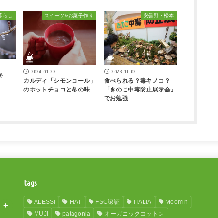
暮らし
スイーツ&お菓子作り
安曇野・松本
2024.01.28
2023.11.02
冬
カルディ「シモンコール」
食べられる？毒キノコ？
のホットチョコと冬の味
「きのこ中毒防止展示会」
でお勉強
tags
ALESSI
FIAT
FSC認証
ITALIA
Moomin
MUJI
patagonia
オーガニックコットン