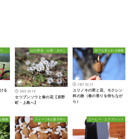
信州ハイキング・サイクリング・植物散策&おでかけ
山の草花・山菜・きのこ
街でも見られる植物
2021.02.23
ける
ユリノキの実と花、モクレン
2023.03.14
科の旅（春の香りを待ちなが
セツブンソウと春の花【辰野
ら）
町・上島へ】
る植物
スイーツ&お菓子作り
コーヒー・エスプレッソ