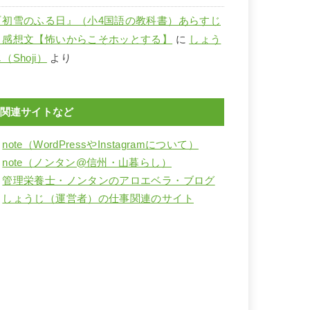
『初雪のふる日』（小4国語の教科書）あらすじ
と感想文【怖いからこそホッとする】
に
しょう
（Shoji）
より
関連サイトなど
・
note（WordPressやInstagramについて）
・
note（ノンタン@信州・山暮らし）
・
管理栄養士・ノンタンのアロエベラ・ブログ
・
しょうじ（運営者）の仕事関連のサイト