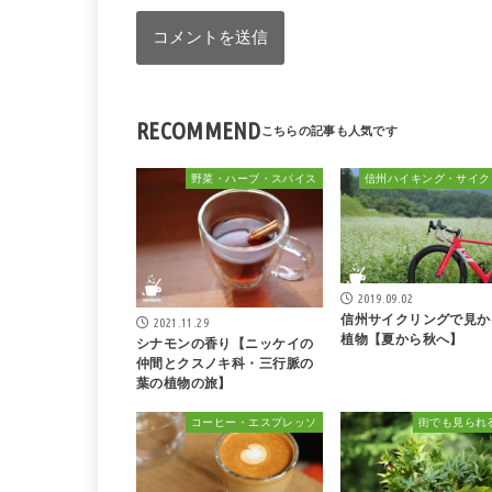
RECOMMEND
野菜・ハーブ・スパイス
2019.09.02
信州サイクリングで見か
2021.11.29
植物【夏から秋へ】
シナモンの香り【ニッケイの
仲間とクスノキ科・三行脈の
葉の植物の旅】
コーヒー・エスプレッソ
街でも見られ