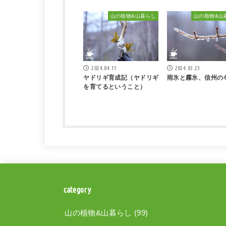
山の植物&山暮らし
山の植物&山
2024.04.11
2024.03.23
ヤドリギ育成記（ヤドリギ
雨氷と霧氷、信州の
を育てるということ）
category
山の植物&山暮らし
(99)