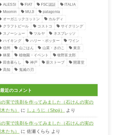
ALESSI
FIAT
FSC認証
ITALIA
Moomin
MUJI
patagonia
オーガニックコットン
カルディ
クラフトビール
コストコ
サイクリング
スノーシュー
ツルヤ
ネスプレッソ
ハイキング
ハリー・ポッター
ワイン
信州
山ごはん
山菜・きのこ
東京
林業
植物園・イベント
牧野富太郎
田舎暮らし
神戸
薪ストーブ
開運堂
高知
鬼滅の刃
最近のコメント
栃の実で洗剤を作ってみました（石けんの実の
樹木たち）
に
しょうじ（Shoji）
より
栃の実で洗剤を作ってみました（石けんの実の
樹木たち）
に
佐瀬くらら
より