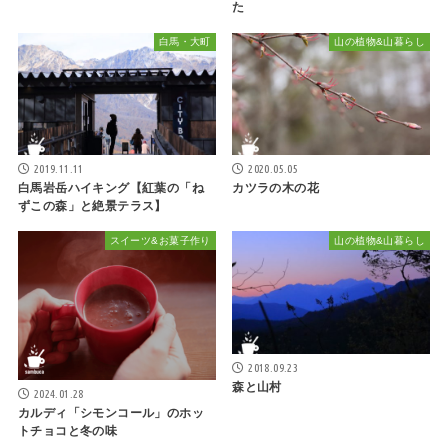
た
白馬・大町
山の植物&山暮らし
2019.11.11
2020.05.05
白馬岩岳ハイキング【紅葉の「ね
カツラの木の花
ずこの森」と絶景テラス】
スイーツ&お菓子作り
山の植物&山暮らし
2018.09.23
森と山村
2024.01.28
カルディ「シモンコール」のホッ
トチョコと冬の味