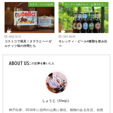
ヌテラ・パンのお供
サンブーカ的グルメ・お菓子&コーヒー、時々お酒
2020.10.23
2019.08.09
コストコで発見！ヌテラとヘーゼ
モレッティ・ビール4種類を飲み比
ルナッツ味の仲間たち
べ
ABOUT US
しょうじ（Shoji）
神戸出身、2016年に信州の山奥に移住。植物のある生活、自然