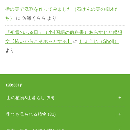
栃の実で洗剤を作ってみました（石けんの実の樹木た
ち）
に
佐瀬くらら
より
『初雪のふる日』（小4国語の教科書）あらすじと感想
文【怖いからこそホッとする】
に
しょうじ（Shoji）
より
category
山の植物&山暮らし
(99)
街でも見られる植物
(31)