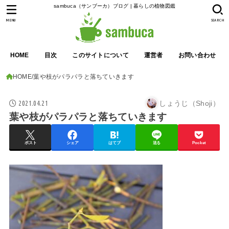
sambuca（サンブーカ）ブログ | 暮らしの植物図鑑
MENU
SEARCH
HOME
目次
このサイトについて
運営者
お問い合わせ
HOME
葉や枝がパラパラと落ちていきます
2021.04.21
しょうじ（Shoji）
葉や枝がパラパラと落ちていきます
ポスト
シェア
はてブ
送る
Pocket