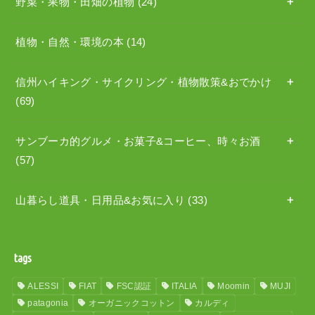
野菜・果物・田畑の植物
(24)
植物・自然・環境の本
(14)
信州ハイキング・サイクリング・植物散策&おでかけ
(69)
サンブーカ的グルメ・お菓子&コーヒー、時々お酒
(57)
山暮らし道具・日用品&お気に入り
(33)
tags
ALESSI
FIAT
FSC認証
ITALIA
Moomin
MUJI
patagonia
オーガニックコットン
カルディ