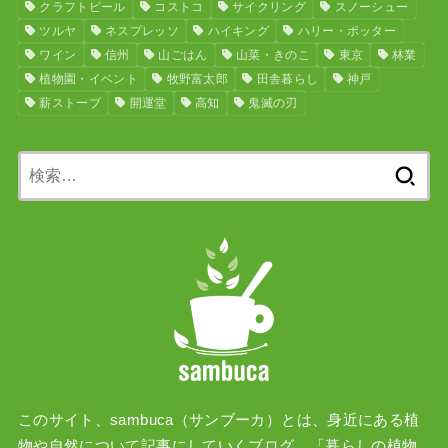
クラフトビール
コストコ
サイクリング
スノーシュー
ツルヤ
ネスプレッソ
ハイキング
ハリー・ポッター
ワイン
信州
山ごはん
山菜・きのこ
東京
林業
植物園・イベント
牧野富太郎
田舎暮らし
神戸
薪ストーブ
開運堂
高知
鬼滅の刃
検
索:
このサイト、sambuca（サンブーカ）とは、身近にある植
物や自然について記事にしていくブログ、「暮らしの植物