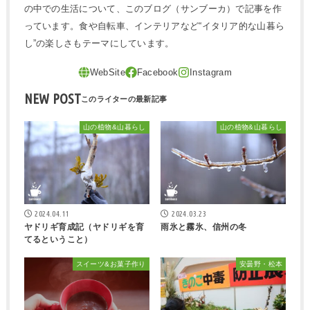
の中での生活について、このブログ（サンブーカ）で記事を作
っています。食や自転車、インテリアなど“イタリア的な山暮ら
し”の楽しさもテーマにしています。
NEW POST
山の植物&山暮らし
山の植物&山暮らし
2024.04.11
2024.03.23
ヤドリギ育成記（ヤドリギを育
雨氷と霧氷、信州の冬
てるということ）
スイーツ&お菓子作り
安曇野・松本