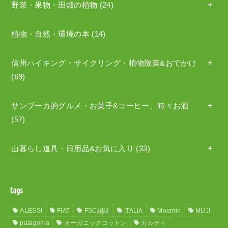
野菜・果物・田畑の植物
(24)
植物・自然・環境の本
(14)
信州ハイキング・サイクリング・植物散策&おでかけ
(69)
サンブーカ的グルメ・お菓子&コーヒー、時々お酒
(57)
山暮らし道具・日用品&お気に入り
(33)
tags
ALESSI
FIAT
FSC認証
ITALIA
Moomin
MUJI
patagonia
オーガニックコットン
カルディ