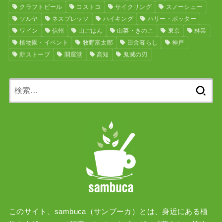
クラフトビール
コストコ
サイクリング
スノーシュー
ツルヤ
ネスプレッソ
ハイキング
ハリー・ポッター
ワイン
信州
山ごはん
山菜・きのこ
東京
林業
植物園・イベント
牧野富太郎
田舎暮らし
神戸
薪ストーブ
開運堂
高知
鬼滅の刃
検
索:
このサイト、sambuca（サンブーカ）とは、身近にある植