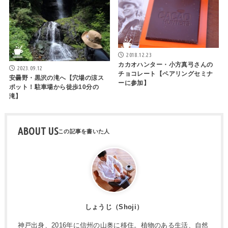
2018.12.23
カカオハンター・小方真弓さんの
2023.09.12
チョコレート【ペアリングセミナ
安曇野・黒沢の滝へ【穴場の涼ス
ーに参加】
ポット！駐車場から徒歩10分の
滝】
ABOUT US
しょうじ（Shoji）
神戸出身、2016年に信州の山奥に移住。植物のある生活、自然