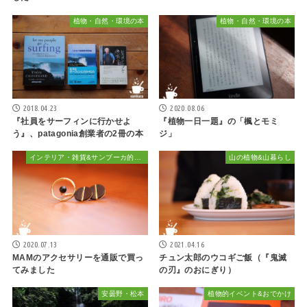
植物・自然・環境の本
植物・自然・環境の本
2018.04.23
2020.08.06
『社員をサーフィンに行かせよ
『植物一日一題』の「楓とモミ
う』、patagonia創業者の2冊の本
ジ」
インテリア・雑貨&サンブーカ的おしゃれ
山の植物&山暮らし
2020.07.13
2021.04.16
MAMのアクセサリーを通販で買っ
チュン太郎のウコギご飯（『鬼滅
てみました
の刃』のおにぎり）
安曇野・松本
植物的イベント&おでかけ