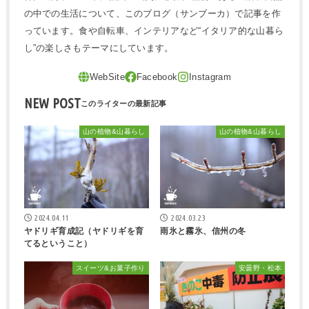
の中での生活について、このブログ（サンブーカ）で記事を作
っています。食や自転車、インテリアなど“イタリア的な山暮ら
し”の楽しさもテーマにしています。
NEW POST
山の植物&山暮らし
山の植物&山暮らし
2024.04.11
2024.03.23
ヤドリギ育成記（ヤドリギを育
雨氷と霧氷、信州の冬
てるということ）
スイーツ&お菓子作り
安曇野・松本