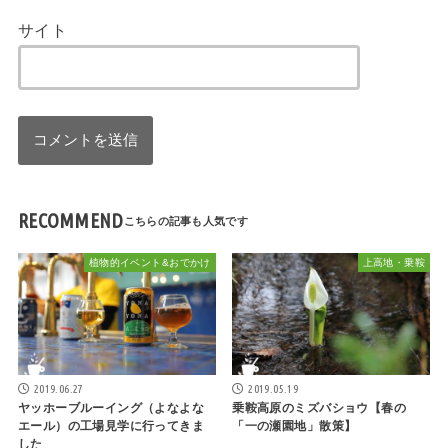
サイト
RECOMMEND
植物的イベント&おでかけ
上高地・乗鞍
2019.06.27
2019.05.19
ヤッホーブルーイング（よなよな
乗鞍高原のミズバショウ【春の
エール）の工場見学に行ってきま
「一の瀬園地」散策】
した