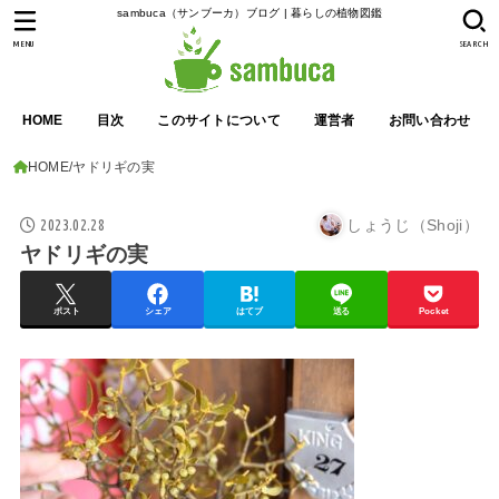
sambuca（サンブーカ）ブログ | 暮らしの植物図鑑
MENU
SEARCH
HOME
目次
このサイトについて
運営者
お問い合わせ
HOME
ヤドリギの実
2023.02.28
しょうじ（Shoji）
ヤドリギの実
ポスト
シェア
はてブ
送る
Pocket