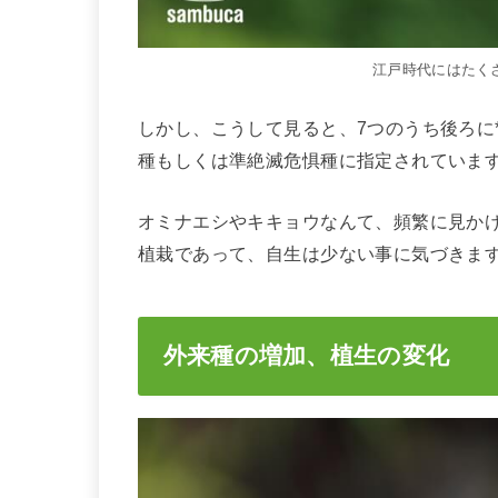
江戸時代にはたく
しかし、こうして見ると、7つのうち後ろに
種もしくは準絶滅危惧種に指定されていま
オミナエシやキキョウなんて、頻繁に見か
植栽であって、自生は少ない事に気づきま
外来種の増加、植生の変化