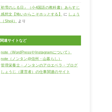
『初雪のふる日』（小4国語の教科書）あらすじ
と感想文【怖いからこそホッとする】
に
しょう
（Shoji）
より
関連サイトなど
・
note（WordPressやInstagramについて）
・
note（ノンタン@信州・山暮らし）
・
管理栄養士・ノンタンのアロエベラ・ブログ
・
しょうじ（運営者）の仕事関連のサイト