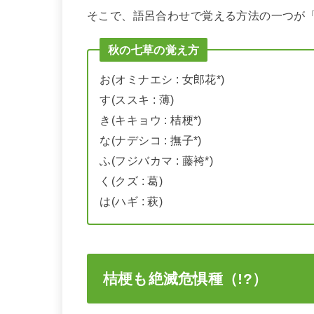
そこで、語呂合わせで覚える方法の一つが
秋の七草の覚え方
お(オミナエシ : 女郎花*)
す(ススキ : 薄)
き(キキョウ : 桔梗*)
な(ナデシコ : 撫子*)
ふ(フジバカマ : 藤袴*)
く(クズ : 葛)
は(ハギ : 萩)
桔梗も絶滅危惧種（!?）