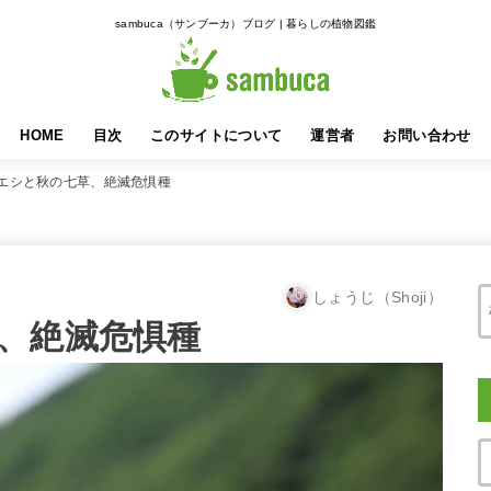
sambuca（サンブーカ）ブログ | 暮らしの植物図鑑
HOME
目次
このサイトについて
運営者
お問い合わせ
エシと秋の七草、絶滅危惧種
しょうじ（Shoji）
、絶滅危惧種