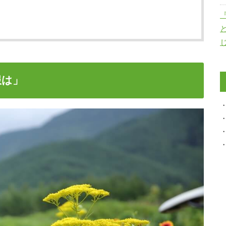
じ
服は」