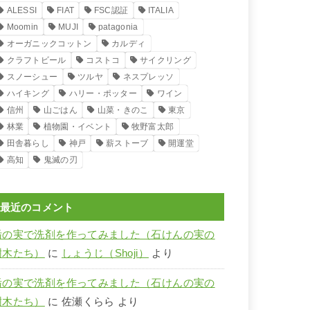
ALESSI
FIAT
FSC認証
ITALIA
Moomin
MUJI
patagonia
オーガニックコットン
カルディ
クラフトビール
コストコ
サイクリング
スノーシュー
ツルヤ
ネスプレッソ
ハイキング
ハリー・ポッター
ワイン
信州
山ごはん
山菜・きのこ
東京
林業
植物園・イベント
牧野富太郎
田舎暮らし
神戸
薪ストーブ
開運堂
高知
鬼滅の刃
最近のコメント
栃の実で洗剤を作ってみました（石けんの実の
樹木たち）
に
しょうじ（Shoji）
より
栃の実で洗剤を作ってみました（石けんの実の
樹木たち）
に
佐瀬くらら
より