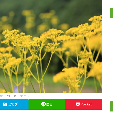
草の一つ、オミナエシ。
はてブ
送る
Pocket