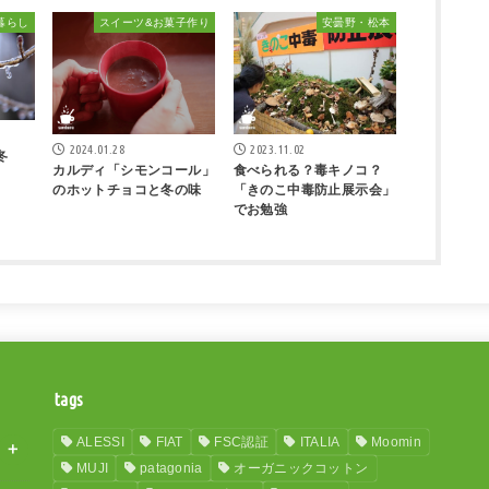
暮らし
スイーツ&お菓子作り
安曇野・松本
2024.01.28
2023.11.02
冬
カルディ「シモンコール」
食べられる？毒キノコ？
のホットチョコと冬の味
「きのこ中毒防止展示会」
でお勉強
tags
ALESSI
FIAT
FSC認証
ITALIA
Moomin
MUJI
patagonia
オーガニックコットン