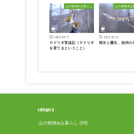
山の植物&山暮らし
山の植物&山
2024.04.11
2024.03.23
ヤドリギ育成記（ヤドリギ
雨氷と霧氷、信州の
を育てるということ）
category
山の植物&山暮らし
(99)