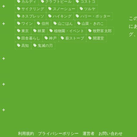
カルディ
クラフトビール
コストコ
サイクリング
スノーシュー
ツルヤ
ネスプレッソ
ハイキング
ハリー・ポッター
こ
ワイン
信州
山ごはん
山菜・きのこ
に
東京
林業
植物園・イベント
牧野富太郎
グ
田舎暮らし
神戸
薪ストーブ
開運堂
高知
鬼滅の刃
利用規約
プライバシーポリシー
運営者
お問い合わせ