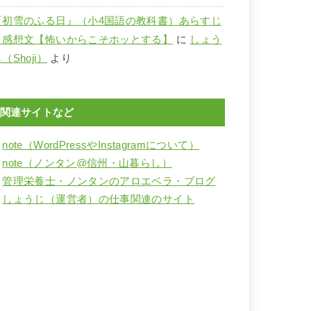
『初雪のふる日』（小4国語の教科書）あらすじ
と感想文【怖いからこそホッとする】
に
しょう
（Shoji）
より
関連サイトなど
・
note（WordPressやInstagramについて）
・
note（ノンタン@信州・山暮らし）
・
管理栄養士・ノンタンのアロエベラ・ブログ
・
しょうじ（運営者）の仕事関連のサイト