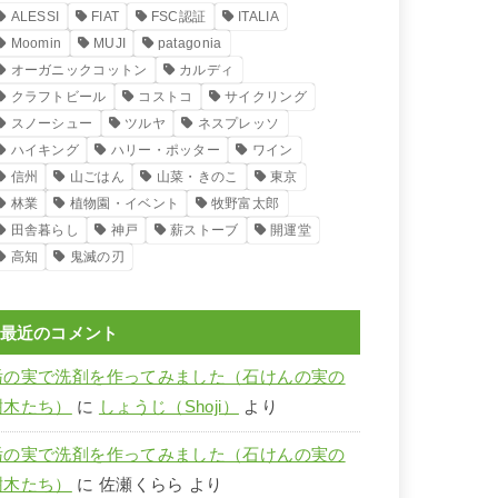
ALESSI
FIAT
FSC認証
ITALIA
Moomin
MUJI
patagonia
オーガニックコットン
カルディ
クラフトビール
コストコ
サイクリング
スノーシュー
ツルヤ
ネスプレッソ
ハイキング
ハリー・ポッター
ワイン
信州
山ごはん
山菜・きのこ
東京
林業
植物園・イベント
牧野富太郎
田舎暮らし
神戸
薪ストーブ
開運堂
高知
鬼滅の刃
最近のコメント
栃の実で洗剤を作ってみました（石けんの実の
樹木たち）
に
しょうじ（Shoji）
より
栃の実で洗剤を作ってみました（石けんの実の
樹木たち）
に
佐瀬くらら
より