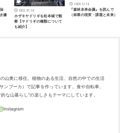
2020.12.16
油
『森林未来会議』を読んで
2022.01.10
き嫌
（林業の現実・課題と未来）
ホザキヤドリギを松本城で観
察【ヤドリギの種類について
も紹介】
信州の山奥に移住。植物のある生活、自然の中での生活
サンブーカ）で記事を作っています。食や自転車、
ア的な山暮らし”の楽しさもテーマにしています。