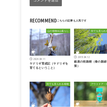
RECOMMEND
山の植物&山暮らし
街でも見られ
2019.04.12
2024.04.11
銀座の街路樹（春の新緑
ヤドリギ育成記（ヤドリギを
策）
育てるということ）
街でも見られる植物
アウトドア・