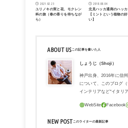
2021.02.23
2018.08.04
ユリノキの実と花、モクレン
北見ハッカ通商のハッカ
科の旅（春の香りを待ちなが
【ミントという植物の好
ら）
い】
ABOUT US
しょうじ（Shoji）
神戸出身、2016年に
について、このブログ（
インテリアなど“イタリ
NEW POST