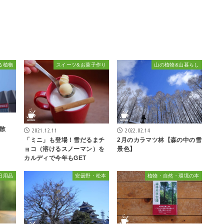
る植物
スイーツ&お菓子作り
山の植物&山暮らし
散
2021.12.11
2022.02.14
「ミニ」も登場！雪だるまチ
2月のカラマツ林【森の中の雪
ョコ（溶けるスノーマン）を
景色】
カルディで今年もGET
日用品
安曇野・松本
植物・自然・環境の本