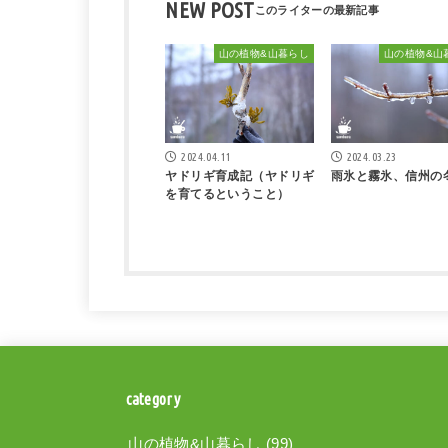
NEW POST
山の植物&山暮らし
山の植物&山
2024.04.11
2024.03.23
ヤドリギ育成記（ヤドリギ
雨氷と霧氷、信州の
を育てるということ）
category
山の植物&山暮らし
(99)