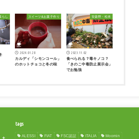
暮らし
スイーツ&お菓子作り
安曇野・松本
2024.01.28
2023.11.02
冬
カルディ「シモンコール」
食べられる？毒キノコ？
のホットチョコと冬の味
「きのこ中毒防止展示会」
でお勉強
tags
ALESSI
FIAT
FSC認証
ITALIA
Moomin