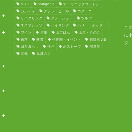
MUJI
patagonia
オーガニックコットン
カルディ
クラフトビール
コストコ
サイクリング
スノーシュー
ツルヤ
ネスプレッソ
ハイキング
ハリー・ポッター
こ
ワイン
信州
山ごはん
山菜・きのこ
に
東京
林業
植物園・イベント
牧野富太郎
グ
田舎暮らし
神戸
薪ストーブ
開運堂
高知
鬼滅の刃