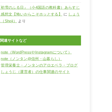
『初雪のふる日』（小4国語の教科書）あらすじ
と感想文【怖いからこそホッとする】
に
しょう
（Shoji）
より
関連サイトなど
・
note（WordPressやInstagramについて）
・
note（ノンタン@信州・山暮らし）
・
管理栄養士・ノンタンのアロエベラ・ブログ
・
しょうじ（運営者）の仕事関連のサイト