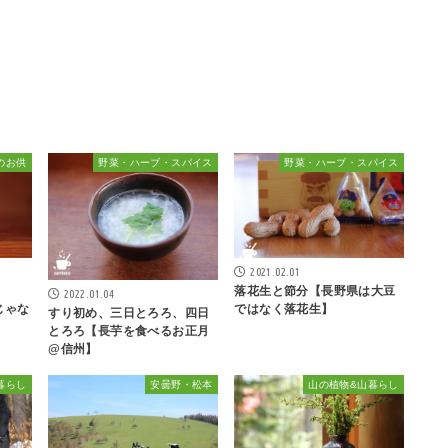
のお供
野菜・ハーブ・スパイス
野菜・ハーブ・スパイス
2021.02.01
落花生と節分【長野県は大豆
2022.01.04
けじゃな
ではなく落花生】
すり初め、三日とろろ、四日
とろろ【長芋を食べるお正月
@信州】
暮らし
安曇野・松本
山の植物&山暮らし