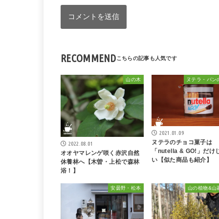
RECOMMEND
山の木
ヌテラ・パン
2021.01.09
ヌテラのチョコ菓子は
2022.08.01
「nutella & GO!」だ
オオヤマレンゲ咲く赤沢自然
い【似た商品も紹介】
休養林へ【木曽・上松で森林
浴！】
安曇野・松本
山の植物&山