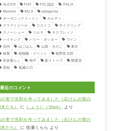
ALESSI
FIAT
FSC認証
ITALIA
Moomin
MUJI
patagonia
オーガニックコットン
カルディ
クラフトビール
コストコ
サイクリング
スノーシュー
ツルヤ
ネスプレッソ
ハイキング
ハリー・ポッター
ワイン
信州
山ごはん
山菜・きのこ
東京
林業
植物園・イベント
牧野富太郎
田舎暮らし
神戸
薪ストーブ
開運堂
高知
鬼滅の刃
最近のコメント
栃の実で洗剤を作ってみました（石けんの実の
樹木たち）
に
しょうじ（Shoji）
より
栃の実で洗剤を作ってみました（石けんの実の
樹木たち）
に
佐瀬くらら
より