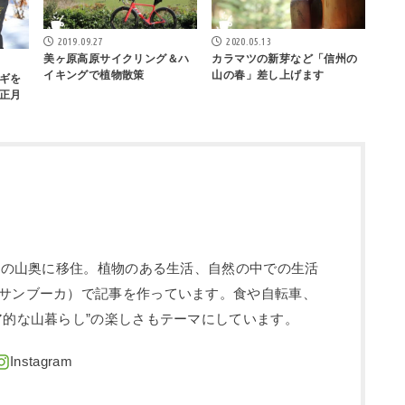
2019.09.27
2020.05.13
美ヶ原高原サイクリング＆ハ
カラマツの新芽など「信州の
イキングで植物散策
山の春」差し上げます
ギを
正月
信州の山奥に移住。植物のある生活、自然の中での生活
サンブーカ）で記事を作っています。食や自転車、
ア的な山暮らし”の楽しさもテーマにしています。