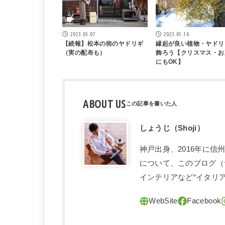
2023.03.07
2023.01.10
【続報】松本の街のヤドリギ
縁起が良い植物・ヤドリ
（実の配布も）
飾ろう【クリスマス・お
にもOK】
ABOUT US
しょうじ（Shoji）
神戸出身、2016年に
について、このブログ（
インテリアなど“イタリ