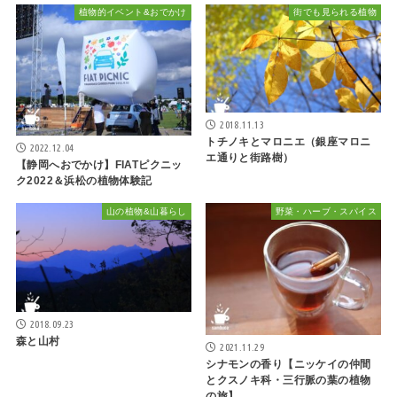
植物的イベント&おでかけ
街でも見られる植物
2018.11.13
トチノキとマロニエ（銀座マロニ
2022.12.04
エ通りと街路樹）
【静岡へおでかけ】FIATピクニッ
ク2022＆浜松の植物体験記
山の植物&山暮らし
野菜・ハーブ・スパイス
2018.09.23
森と山村
2021.11.29
シナモンの香り【ニッケイの仲間
とクスノキ科・三行脈の葉の植物
の旅】