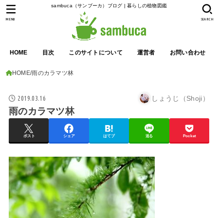
sambuca（サンブーカ）ブログ | 暮らしの植物図鑑
MENU
SEARCH
HOME
目次
このサイトについて
運営者
お問い合わせ
HOME
雨のカラマツ林
2019.03.16
しょうじ（Shoji）
雨のカラマツ林
ポスト
シェア
はてブ
送る
Pocket