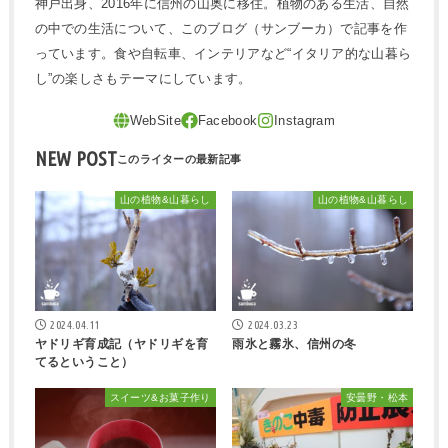
神戸出身、2016年に信州の山奥に移住。植物のある生活、自然
の中での生活について、このブログ（サンブーカ）で記事を作
っています。食や自転車、インテリアなど“イタリア的な山暮ら
し”の楽しさもテーマにしています。
NEW POST
山の植物&山暮らし
山の植物&山暮らし
2024.04.11
2024.03.23
ヤドリギ育成記（ヤドリギを育
雨氷と霧氷、信州の冬
てるということ）
スイーツ&お菓子作り
安曇野・松本