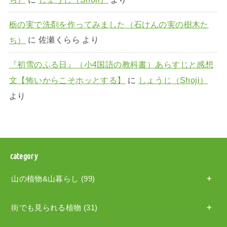
栃の実で洗剤を作ってみました（石けんの実の樹木た
ち）
に
佐瀬くらら
より
『初雪のふる日』（小4国語の教科書）あらすじと感想
文【怖いからこそホッとする】
に
しょうじ（Shoji）
より
category
山の植物&山暮らし
(99)
街でも見られる植物
(31)