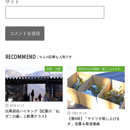
サイト
RECOMMEND
白馬・大町
信州の山の植物「差し上げます」
2019.11.11
白馬岩岳ハイキング【紅葉の「ね
2023.01.20
ずこの森」と絶景テラス】
【第4回】「ヤドリギ差し上げま
す」当選＆発送連絡