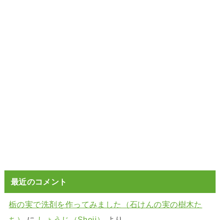
最近のコメント
栃の実で洗剤を作ってみました（石けんの実の樹木た
ち）
に
しょうじ（Shoji）
より