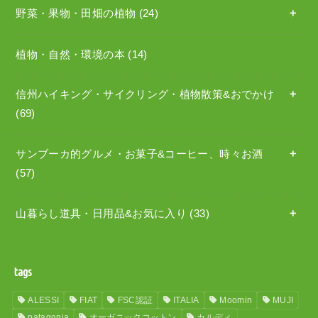
野菜・果物・田畑の植物
(24)
植物・自然・環境の本
(14)
信州ハイキング・サイクリング・植物散策&おでかけ
(69)
サンブーカ的グルメ・お菓子&コーヒー、時々お酒
(57)
山暮らし道具・日用品&お気に入り
(33)
tags
ALESSI
FIAT
FSC認証
ITALIA
Moomin
MUJI
patagonia
オーガニックコットン
カルディ