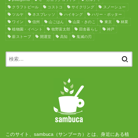
クラフトビール
コストコ
サイクリング
スノーシュー
ツルヤ
ネスプレッソ
ハイキング
ハリー・ポッター
ワイン
信州
山ごはん
山菜・きのこ
東京
林業
植物園・イベント
牧野富太郎
田舎暮らし
神戸
薪ストーブ
開運堂
高知
鬼滅の刃
検
索:
このサイト、sambuca（サンブーカ）とは、身近にある植