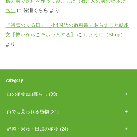
栃の実で洗剤を作ってみました（石けんの実の樹木た
ち）
に
佐瀬くらら
より
『初雪のふる日』（小4国語の教科書）あらすじと感想
文【怖いからこそホッとする】
に
しょうじ（Shoji）
より
category
山の植物&山暮らし
(99)
街でも見られる植物
(31)
野菜・果物・田畑の植物
(24)