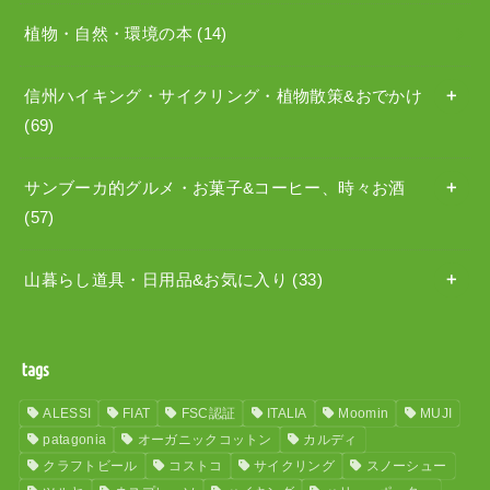
植物・自然・環境の本
(14)
信州ハイキング・サイクリング・植物散策&おでかけ
(69)
サンブーカ的グルメ・お菓子&コーヒー、時々お酒
(57)
山暮らし道具・日用品&お気に入り
(33)
tags
ALESSI
FIAT
FSC認証
ITALIA
Moomin
MUJI
patagonia
オーガニックコットン
カルディ
クラフトビール
コストコ
サイクリング
スノーシュー