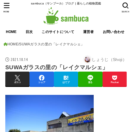
sambuca（サンブーカ）ブログ | 暮らしの植物図鑑
MENU
SEARCH
HOME
目次
このサイトについて
運営者
お問い合わせ
HOME
SUWAガラスの里の「レイクマルシェ」
2021.10.14
しょうじ（Shoji）
SUWAガラスの里の「レイクマルシェ」
ポスト
シェア
はてブ
送る
Pocket