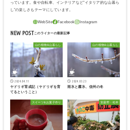
っています。食や自転車、インテリアなど“イタリア的な山暮ら
し”の楽しさもテーマにしています。
NEW POST
山の植物&山暮らし
山の植物&山暮らし
2024.04.11
2024.03.23
ヤドリギ育成記（ヤドリギを育
雨氷と霧氷、信州の冬
てるということ）
スイーツ&お菓子作り
安曇野・松本