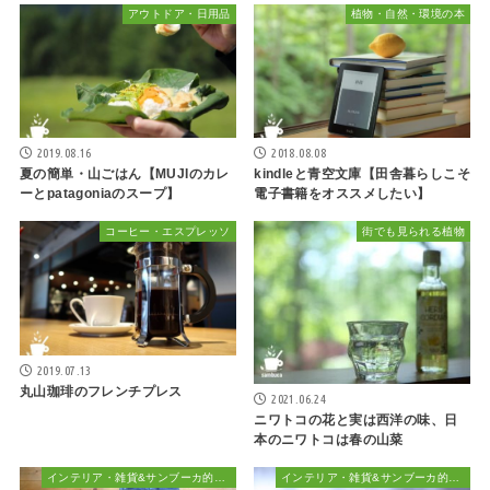
アウトドア・日用品
植物・自然・環境の本
2019.08.16
2018.08.08
夏の簡単・山ごはん【MUJIのカレ
kindleと青空文庫【田舎暮らしこそ
ーとpatagoniaのスープ】
電子書籍をオススメしたい】
コーヒー・エスプレッソ
街でも見られる植物
2019.07.13
丸山珈琲のフレンチプレス
2021.06.24
ニワトコの花と実は西洋の味、日
本のニワトコは春の山菜
インテリア・雑貨&サンブーカ的おしゃれ
インテリア・雑貨&サンブーカ的おしゃれ