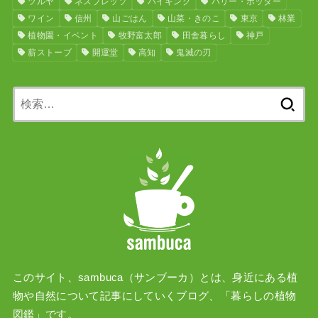
ツルヤ
ネスプレッソ
ハイキング
ハリー・ポッター
ワイン
信州
山ごはん
山菜・きのこ
東京
林業
植物園・イベント
牧野富太郎
田舎暮らし
神戸
薪ストーブ
開運堂
高知
鬼滅の刃
検
索:
このサイト、sambuca（サンブーカ）とは、身近にある植
物や自然について記事にしていくブログ、「暮らしの植物
図鑑」です。