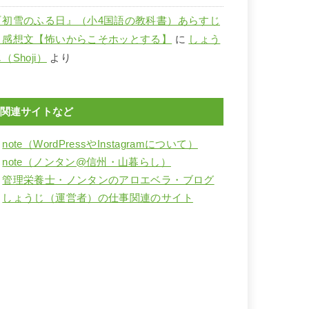
『初雪のふる日』（小4国語の教科書）あらすじ
と感想文【怖いからこそホッとする】
に
しょう
（Shoji）
より
関連サイトなど
・
note（WordPressやInstagramについて）
・
note（ノンタン@信州・山暮らし）
・
管理栄養士・ノンタンのアロエベラ・ブログ
・
しょうじ（運営者）の仕事関連のサイト