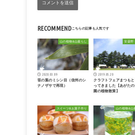
RECOMMEND
山の植物&山暮らし
安曇野
2020.03.09
2019.05.20
笹の葉のミシン目（信州のシ
クラフトフェアまつもと
ナノザサで再現）
ってきました【あがたの
園の植物散策】
スイーツ&お菓子作り
山の植物&山