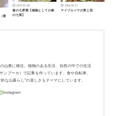
2019.01.08
2020.05.31
春の七草粥【植物としての春
マイヅルソウの実と花
の七草】
（黄
信州の山奥に移住。植物のある生活、自然の中での生活
サンブーカ）で記事を作っています。食や自転車、
ア的な山暮らし”の楽しさもテーマにしています。