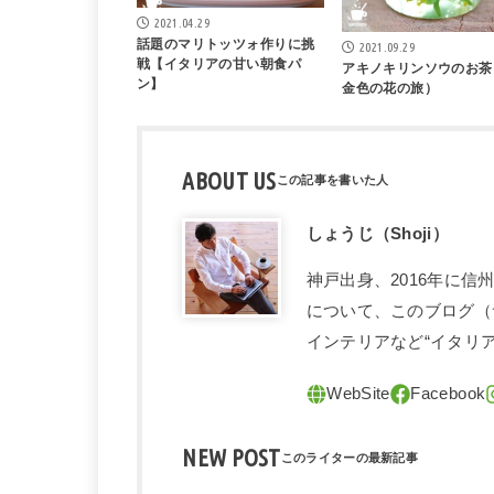
2021.04.29
話題のマリトッツォ作りに挑
2021.09.29
戦【イタリアの甘い朝食パ
アキノキリンソウのお茶
ン】
金色の花の旅）
ABOUT US
しょうじ（Shoji）
神戸出身、2016年に
について、このブログ（
インテリアなど“イタリ
NEW POST