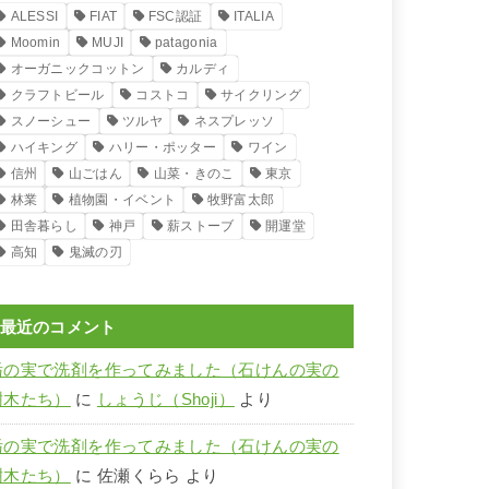
ALESSI
FIAT
FSC認証
ITALIA
Moomin
MUJI
patagonia
オーガニックコットン
カルディ
クラフトビール
コストコ
サイクリング
スノーシュー
ツルヤ
ネスプレッソ
ハイキング
ハリー・ポッター
ワイン
信州
山ごはん
山菜・きのこ
東京
林業
植物園・イベント
牧野富太郎
田舎暮らし
神戸
薪ストーブ
開運堂
高知
鬼滅の刃
最近のコメント
栃の実で洗剤を作ってみました（石けんの実の
樹木たち）
に
しょうじ（Shoji）
より
栃の実で洗剤を作ってみました（石けんの実の
樹木たち）
に
佐瀬くらら
より