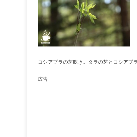
コシアブラの芽吹き。タラの芽とコシアブ
広告