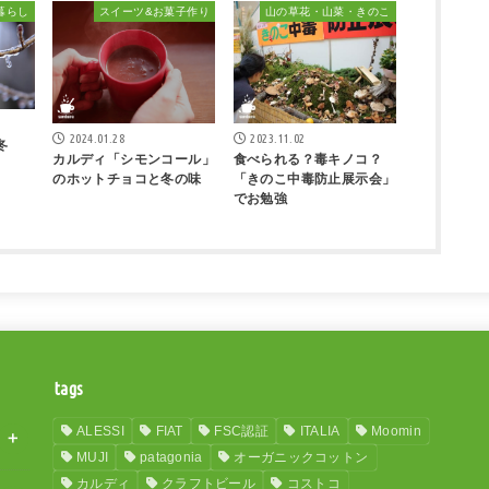
暮らし
スイーツ&お菓子作り
山の草花・山菜・きのこ
2024.01.28
2023.11.02
冬
カルディ「シモンコール」
食べられる？毒キノコ？
のホットチョコと冬の味
「きのこ中毒防止展示会」
でお勉強
tags
ALESSI
FIAT
FSC認証
ITALIA
Moomin
MUJI
patagonia
オーガニックコットン
カルディ
クラフトビール
コストコ