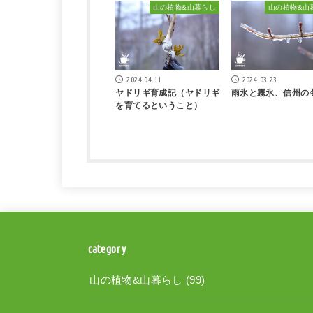
山の植物&山暮らし
山の植物&山
2024.04.11
2024.03.23
ヤドリギ育成記（ヤドリギ
雨氷と霧氷、信州の
を育てるということ）
category
山の植物&山暮らし
(99)