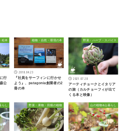
・松本
植物・自然・環境の本
野菜・ハーブ・スパイス
2018.04.23
に行
『社員をサーフィンに行かせ
2021.07.28
森公
よう』、patagonia創業者の2
アーティチョークとイタリア
冊の本
の旅（カルチョーフィが出て
くる本と映像）
暮らし
野菜・果物・田畑の植物
山の植物&山暮らし