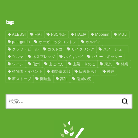
tags
ALESSI
FIAT
FSC認証
ITALIA
Moomin
MUJI
patagonia
オーガニックコットン
カルディ
クラフトビール
コストコ
サイクリング
スノーシュー
ツルヤ
ネスプレッソ
ハイキング
ハリー・ポッター
ワイン
信州
山ごはん
山菜・きのこ
東京
林業
植物園・イベント
牧野富太郎
田舎暮らし
神戸
薪ストーブ
開運堂
高知
鬼滅の刃
検
索: