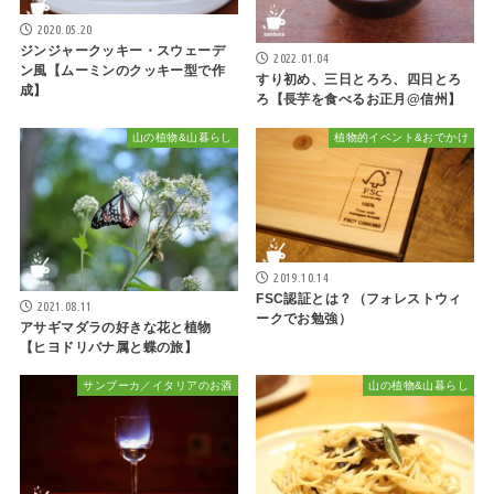
2020.05.20
ジンジャークッキー・スウェーデ
2022.01.04
ン風【ムーミンのクッキー型で作
すり初め、三日とろろ、四日とろ
成】
ろ【長芋を食べるお正月@信州】
山の植物&山暮らし
植物的イベント&おでかけ
2019.10.14
FSC認証とは？（フォレストウィ
2021.08.11
ークでお勉強）
アサギマダラの好きな花と植物
【ヒヨドリバナ属と蝶の旅】
サンブーカ／イタリアのお酒
山の植物&山暮らし