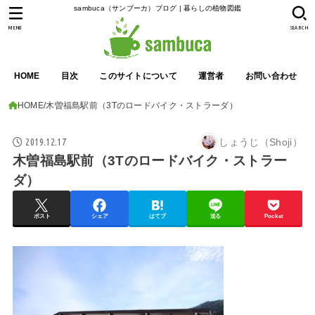
sambuca（サンブーカ）ブログ | 暮らしの植物図鑑
MENU
SEARCH
HOME
目次
このサイトについて
運営者
お問い合わせ
HOME
木曽福島駅前（3Tのロードバイク・ストラーダ）
2019.12.17
しょうじ（Shoji）
木曽福島駅前（3Tのロードバイク・ストラー
ダ）
ポスト
シェア
はてブ
送る
Pocket