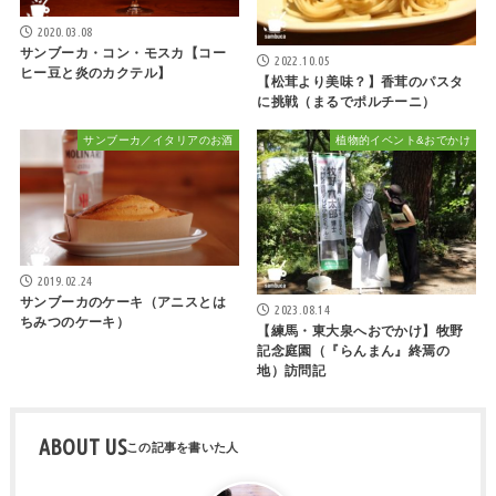
2020.03.08
サンブーカ・コン・モスカ【コー
2022.10.05
ヒー豆と炎のカクテル】
【松茸より美味？】香茸のパスタ
に挑戦（まるでポルチーニ）
サンブーカ／イタリアのお酒
植物的イベント&おでかけ
2019.02.24
サンブーカのケーキ（アニスとは
2023.08.14
ちみつのケーキ）
【練馬・東大泉へおでかけ】牧野
記念庭園（『らんまん』終焉の
地）訪問記
ABOUT US