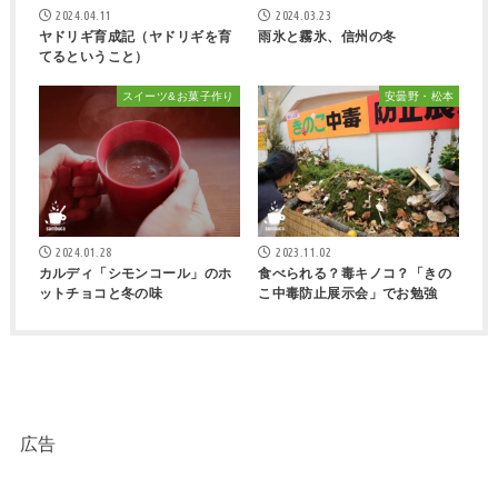
2024.04.11
2024.03.23
ヤドリギ育成記（ヤドリギを育
雨氷と霧氷、信州の冬
てるということ）
スイーツ&お菓子作り
安曇野・松本
2024.01.28
2023.11.02
カルディ「シモンコール」のホ
食べられる？毒キノコ？「きの
ットチョコと冬の味
こ中毒防止展示会」でお勉強
広告