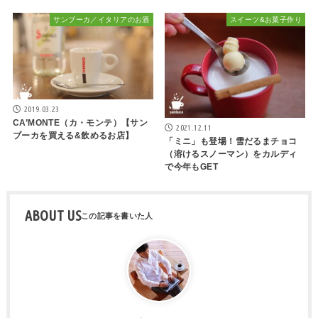
サンブーカ／イタリアのお酒
スイーツ&お菓子作り
2019.03.23
CA’MONTE（カ・モンテ）【サン
2021.12.11
ブーカを買える&飲めるお店】
「ミニ」も登場！雪だるまチョコ
（溶けるスノーマン）をカルディ
で今年もGET
ABOUT US