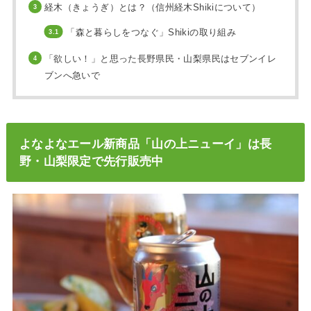
経木（きょうぎ）とは？（信州経木Shikiについて）
「森と暮らしをつなぐ」Shikiの取り組み
「欲しい！」と思った長野県民・山梨県民はセブンイレ
ブンへ急いで
よなよなエール新商品「山の上ニューイ」は長
野・山梨限定で先行販売中