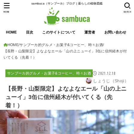
sambuca（サンブーカ）ブログ | 暮らしの植物図鑑
MENU
SEARCH
HOME
目次
このサイトについて
運営者
お問い合わせ
HOME
サンブーカ的グルメ・お菓子&コーヒー、時々お酒
【長野・山梨限定】よなよなエール「山の上ニューイ」3缶に信州経木が付
いてくる（先着！）
2021.12.18
サンブーカ的グルメ・お菓子&コーヒー、時々お酒
しょうじ（Shoji）
【長野・山梨限定】よなよなエール「山の上ニ
ューイ」3缶に信州経木が付いてくる（先
着！）