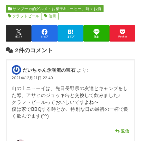
サンブーカ的グルメ・お菓子&コーヒー、時々お酒
クラフトビール
信州
ポスト
シェア
はてブ
送る
Pocket
2件のコメント
だいちゃん@渓流の宝石
より:
2021年12月21日 22:49
山の上ニューイは、先日長野県の友達とキャンプをし
た際、アサヒのジョッキ缶と交換して飲みました♪
クラフトビールっておいしいですよね〜
僕は家でBBQする時とか、特別な日の最初の一杯で良
く飲んでます(^^)
返信