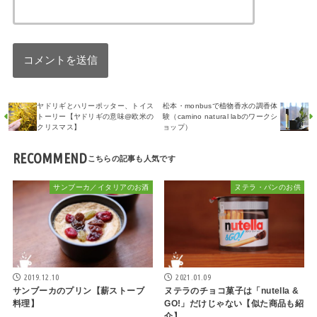
ヤドリギとハリーポッター、トイス
松本・monbusで植物香水の調香体
トーリー【ヤドリギの意味@欧米の
験（camino natural labのワークシ
クリスマス】
ョップ）
RECOMMEND
サンブーカ／イタリアのお酒
ヌテラ・パンのお供
2019.12.10
2021.01.09
サンブーカのプリン【薪ストーブ
ヌテラのチョコ菓子は「nutella &
料理】
GO!」だけじゃない【似た商品も紹
介】