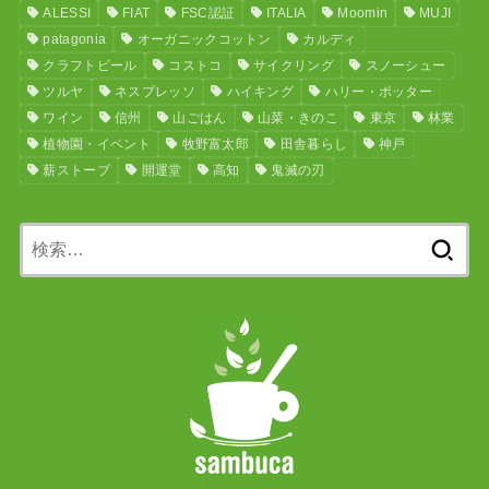
ALESSI
FIAT
FSC認証
ITALIA
Moomin
MUJI
patagonia
オーガニックコットン
カルディ
クラフトビール
コストコ
サイクリング
スノーシュー
ツルヤ
ネスプレッソ
ハイキング
ハリー・ポッター
ワイン
信州
山ごはん
山菜・きのこ
東京
林業
植物園・イベント
牧野富太郎
田舎暮らし
神戸
薪ストーブ
開運堂
高知
鬼滅の刃
検
索: