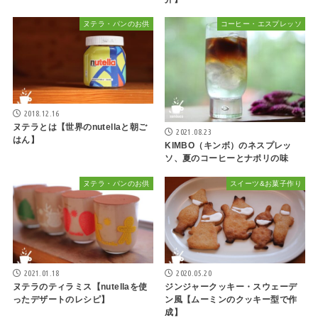
ヌテラ・パンのお供
コーヒー・エスプレッソ
2018.12.16
ヌテラとは【世界のnutellaと朝ご
2021.08.23
はん】
KIMBO（キンボ）のネスプレッ
ソ、夏のコーヒーとナポリの味
ヌテラ・パンのお供
スイーツ&お菓子作り
2021.01.18
2020.05.20
ヌテラのティラミス【nutellaを使
ジンジャークッキー・スウェーデ
ったデザートのレシピ】
ン風【ムーミンのクッキー型で作
成】