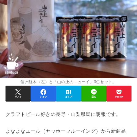
信州経木（左）と「山の上のニューイ」3缶セット。
ポスト
シェア
はてブ
送る
Pocket
クラフトビール好きの長野・山梨県民に朗報です。
よなよなエール（ヤッホーブルーイング）から新商品