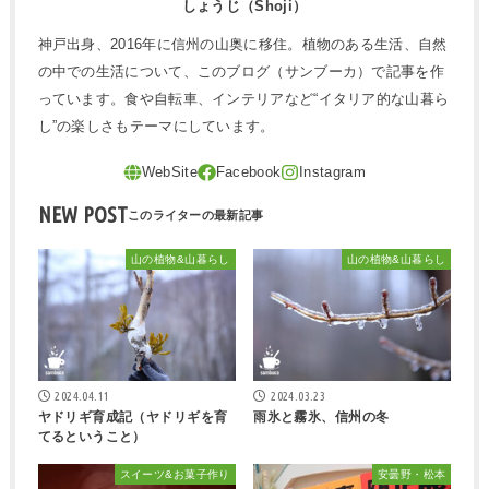
しょうじ（Shoji）
神戸出身、2016年に信州の山奥に移住。植物のある生活、自然
の中での生活について、このブログ（サンブーカ）で記事を作
っています。食や自転車、インテリアなど“イタリア的な山暮ら
し”の楽しさもテーマにしています。
NEW POST
山の植物&山暮らし
山の植物&山暮らし
2024.04.11
2024.03.23
ヤドリギ育成記（ヤドリギを育
雨氷と霧氷、信州の冬
てるということ）
スイーツ&お菓子作り
安曇野・松本