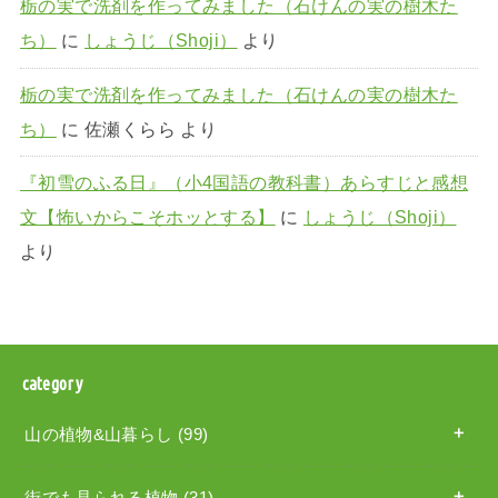
栃の実で洗剤を作ってみました（石けんの実の樹木た
ち）
に
しょうじ（Shoji）
より
栃の実で洗剤を作ってみました（石けんの実の樹木た
ち）
に
佐瀬くらら
より
『初雪のふる日』（小4国語の教科書）あらすじと感想
文【怖いからこそホッとする】
に
しょうじ（Shoji）
より
category
山の植物&山暮らし
(99)
街でも見られる植物
(31)