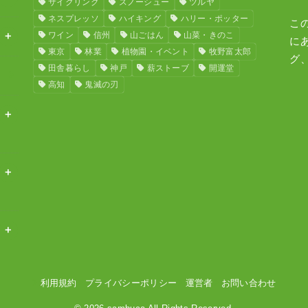
サイクリング
スノーシュー
ツルヤ
ネスプレッソ
ハイキング
ハリー・ポッター
こ
ワイン
信州
山ごはん
山菜・きのこ
に
東京
林業
植物園・イベント
牧野富太郎
グ
田舎暮らし
神戸
薪ストーブ
開運堂
高知
鬼滅の刃
利用規約
プライバシーポリシー
運営者
お問い合わせ