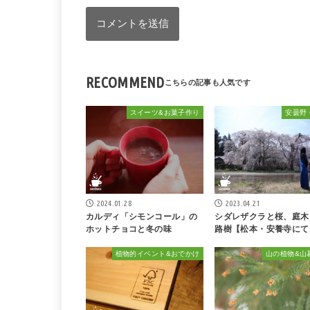
RECOMMEND
スイーツ&お菓子作り
安曇野
2024.01.28
2023.04.21
カルディ「シモンコール」の
シダレザクラと桜、庭木
ホットチョコと冬の味
路樹【松本・安養寺にて
植物的イベント&おでかけ
山の植物&山