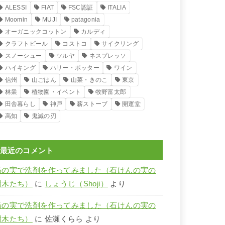
ALESSI
FIAT
FSC認証
ITALIA
Moomin
MUJI
patagonia
オーガニックコットン
カルディ
クラフトビール
コストコ
サイクリング
スノーシュー
ツルヤ
ネスプレッソ
ハイキング
ハリー・ポッター
ワイン
信州
山ごはん
山菜・きのこ
東京
林業
植物園・イベント
牧野富太郎
田舎暮らし
神戸
薪ストーブ
開運堂
高知
鬼滅の刃
最近のコメント
栃の実で洗剤を作ってみました（石けんの実の
樹木たち）
に
しょうじ（Shoji）
より
栃の実で洗剤を作ってみました（石けんの実の
樹木たち）
に
佐瀬くらら
より