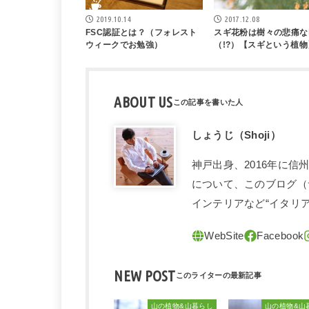
2019.10.14
2017.12.08
FSC認証とは？（フォレスト
スギ花粉は樹々の悲痛な
ウィークでお勉強）
（!?）【スギという植物
ABOUT US
しょうじ（Shoji）
神戸出身、2016年に
について、このブログ（
インテリアなど“イタリ
NEW POST
山の植物&山暮らし
山の植物&山