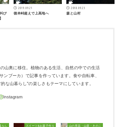
2019.09.21
2018.09.23
叫び
徳本峠超えで上高地へ
森と山村
】
信州の山奥に移住。植物のある生活、自然の中での生活
サンブーカ）で記事を作っています。食や自転車、
ア的な山暮らし”の楽しさもテーマにしています。
暮らし
スイーツ&お菓子作り
山の草花・山菜・きのこ