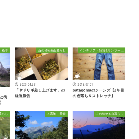
・松本
山の植物&山暮らし
インテリア・雑貨&サンブーカ的おしゃれ
2020.04.28
2018.07.01
「ヤドリギ差し上げます」の
patagoniaのジーンズ【2年目
経過報告
の色落ち＆ストレッチ】
と街
】
暮らし
上高地・乗鞍
山の植物&山暮らし