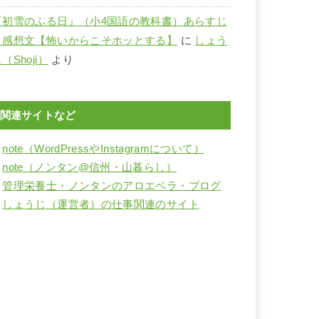
『初雪のふる日』（小4国語の教科書）あらすじ
と感想文【怖いからこそホッとする】
に
しょう
（Shoji）
より
関連サイトなど
・
note（WordPressやInstagramについて）
・
note（ノンタン@信州・山暮らし）
・
管理栄養士・ノンタンのアロエベラ・ブログ
・
しょうじ（運営者）の仕事関連のサイト