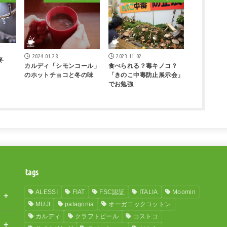
2024.01.28
2023.11.02
冬
カルディ「シモンコール」
食べられる？毒キノコ？
のホットチョコと冬の味
「きのこ中毒防止展示会」
でお勉強
tags
ALESSI
FIAT
FSC認証
ITALIA
Moomin
MUJI
patagonia
オーガニックコットン
カルディ
クラフトビール
コストコ